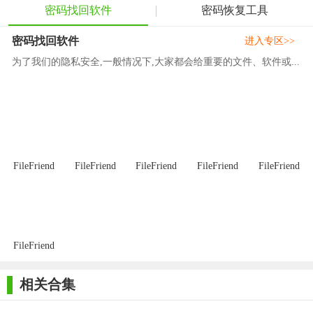
计算机上下载并安装Passper WinSenior软件。
密码找回软件
密码恢复工具
2. 制作启动盘：按照软件提示，制作一个可引导的Windows密
密码找回软件
进入专区>>
码重置磁盘，可以选择U盘或CD/DVD作为载体。
为了我们的隐私安全,一般情况下,大家都会给重要的文件、软件或...
3. 启动计算机：将制作好的启动盘插入忘记密码的计算机
中，并重启计算机。在启动时，选择从启动盘启动。
4. 运行软件：在计算机从启动盘启动后，会自动运行Passper
WinSenior软件。用户需要按照软件界面的提示，选择要重置或删
除密码的Windows分区。
FileFriend
FileFriend
FileFriend
FileFriend
FileFriend
5. 完成任务：在软件界面中，选择要执行的任务（如重置密
码、删除密码、删除账户或创建新账户），并按照提示完成操
作。
FileFriend
【Passper WinSenior点评】
Passper WinSenior是一款非常实用且易于操作的Windows密码
相关合集
恢复工具。它提供了多种密码恢复方式，包括重置密码、删除密