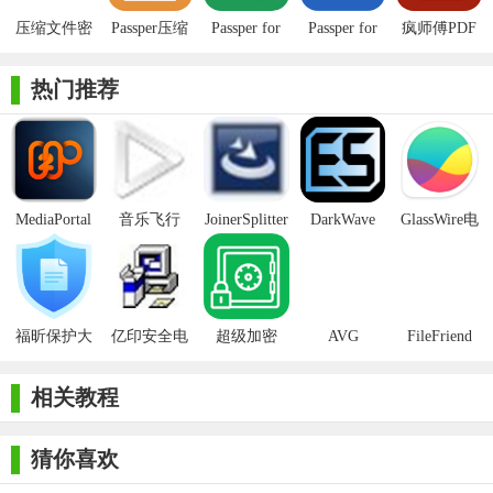
4. 创建新账户：如果无法访问现有账户，用户可以创建新的
压缩文件密
Passper压缩
Passper for
Passper for
疯师傅PDF
码恢复
包密码解锁
Excel
Word(密码
解密助手
管理员账户，而无需登录Windows系统。
(Passper for
恢复)
(Passper for
热门推荐
【Passper WinSenior内容】
RAR)
PDF)
1. 重置Windows密码：Passper WinSenior可以重置本地账户的
所有管理员和用户密码，让用户重新获得对锁定PC的访问权限。
2. 删除Windows密码：当用户忘记密码时，可以从本地账户中
MediaPortal
音乐飞行
JoinerSplitter
DarkWave
GlassWire电
删除管理员或用户密码，以解锁计算机。
Mcool
Studio32位
脑版
3. 删除Windows账户：如果某些账户没有授权或不再需要，可
以删除本地Windows用户账户。
福昕保护大
亿印安全电
超级加密
AVG
FileFriend
4. 创建新的Windows账户：用户可以在不登录Windows系统的
师正式版
子印客户端
3000免费版
Antivirus
Free Edition
情况下，创建新的管理员账户。
相关教程
【Passper WinSenior说明】
猜你喜欢
1. 下载安装：首先，用户需要在另一台可正常访问的Windows