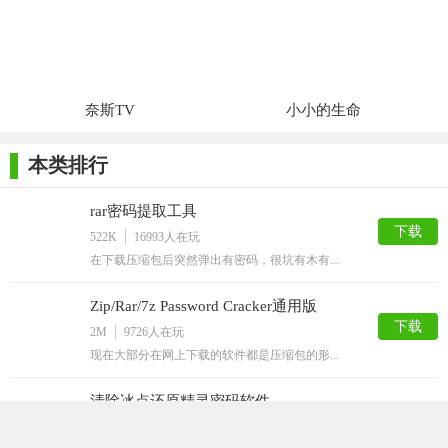
码、删除账户和创建新账户等，能够满足不同用户的需求。软件
界面简洁明了，操作步骤简单易懂，即使是电脑初学者也能轻松
上手。此外，Passper WinSenior还支持所有32位和64位Windows
操作系统，包括Windows 10、8.1、8、7、XP和Vista等，具有广
奈斯TV
小小的生命
泛的适用性。因此，对于忘记Windows密码的用户来说，Passper
WinSenior无疑是一个非常好的选择。
本类排行
rar密码提取工具
下载
522K
16993
人在玩
在下载压缩包后突然弹出有密码，很坑有木有...
Zip/Rar/7z Password Cracker通用版
下载
2M
9726
人在玩
现在大部分在网上下载的软件都是压缩包的形...
清除冰点还原精灵密码软件
下载
290K
6789
人在玩