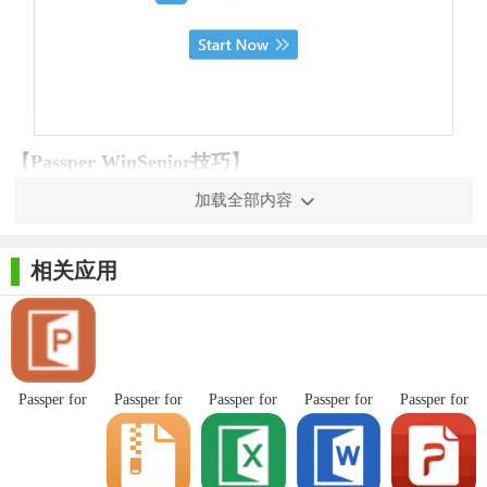
【Passper WinSenior技巧】
加载全部内容
1. 制作启动盘：使用Passper WinSenior时，首先需要制作一个
救援U盘或CD/DVD启动盘。这样，在忘记密码无法进入系统
时，可以通过启动盘运行软件。
相关应用
2. 选择任务：在启动软件后，系统会自动扫描并列出所有
Windows分区。用户需要选择要重置或删除密码的分区，并根据
需求选择重置密码、删除密码、删除账户或创建新账户等任务。
Passper for
Passper for
Passper for
Passper for
Passper for
3. 重置/删除密码：在选择任务后，用户可以轻松重置或删除
PowerPoint
PDF绿色版
Excel免费版
Word免费版
ZIP最新版
指定账户的密码。对于重置密码，用户需要输入新密码；对于删
纯净版
除密码，则直接删除原密码，无需输入新密码。