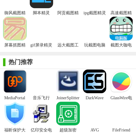
景下的截图需求。
御风截图精
脚本精灵
阿贡截图精
ipg截图精灵
高速截图精
灵绿色版
灵正式版
免费安装版
灵
2. 多种格式保存：截取的图片可以保存为bmp、jpg、gif、tif
等多种图像格式，方便用户根据需要进行选择。
3. 图像编辑：在截取的图片上，用户可以进行放大镜、画直
屏幕抓图精
gif屏录精灵
远大截图工
玩截图电脑
截图大咖电
线、矩形、文字添加、反色以及多种滤镜效果等编辑操作，提升
灵
绿色版
具电脑版
绿色版
脑版
图片的质量和表现力。
热门推荐
4. 快捷键操作：软件支持快捷键截图，用户可以自定义快捷
键，实现快速、高效的截图操作。
【截图精灵电脑版内容】
MediaPortal
音乐飞行
JoinerSplitter
DarkWave
GlassWire电
1. 界面简洁：截图精灵的电脑版界面设计简洁明了，用户可
Mcool
Studio32位
脑版
以轻松上手，无需复杂的学习过程。
2. 功能丰富：除了基本的截图功能外，软件还提供了图像编
辑、格式转换等实用功能，满足用户多样化的需求。
福昕保护大
亿印安全电
超级加密
AVG
FileFriend