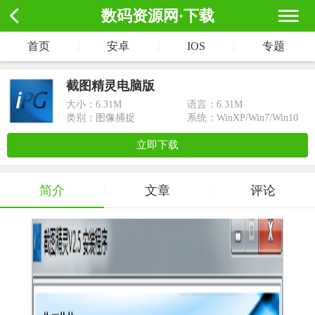
数码资源网·下载
首页
|
安卓
|
IOS
|
专题
截图精灵电脑版
大小：
6.31M
语言：6.31M
类别：图像捕捉
系统：WinXP/Win7/Win10
立即下载
简介
文章
评论
|
|