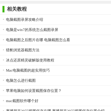
师正式版
子印客户端
3000免费版
Antivirus
3. 兼容性强：软件支持多种Windows操作系统版本，具有良好
Free Edition
相关教程
的兼容性，确保用户在不同平台上都能获得稳定的使用体验。
【截图精灵电脑版说明】
电脑截图录屏攻略介绍
1. 选择截图区域：打开截图精灵后，用户可以根据需要选择
电脑是win7的系统怎么截图录屏
全屏、选定区域、固定区域或活动窗口等截图方式。在选择截图
电脑截图之后图片在哪 电脑截图怎么看
区域时，可以使用鼠标拖动或输入具体尺寸来确定。
猎豹浏览器截图方法
2. 编辑图片：截取的图片会自动打开在软件内置的编辑器
中，用户可以在此进行各种编辑操作，如添加文字、画线、应用
冰点还原精灵破解版使用教程
滤镜等。
Mac电脑截图的超实用技巧
3. 保存图片：编辑完成后，用户可以点击保存按钮，选择所
电脑怎么进行截图
需的图像格式和保存路径，将图片保存到本地磁盘。
苹果电脑如何设置截图保存位置？
4. 快捷键操作：为了提高截图效率，用户可以自定义快捷
键。在软件设置中，找到快捷键选项，根据自己的使用习惯进行
mac截图软件哪个好
配置。