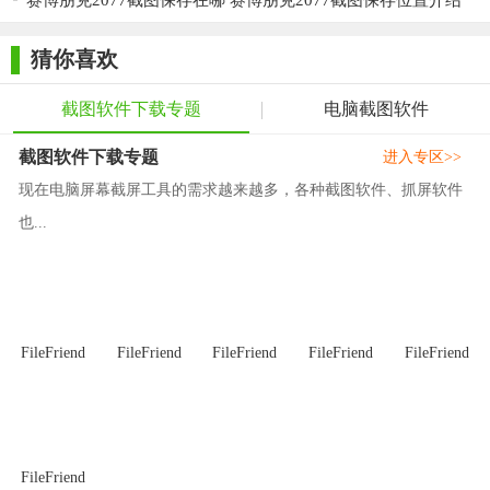
赛博朋克2077截图保存在哪 赛博朋克2077截图保存位置介绍
【截图精灵电脑版测评】
截图精灵电脑版以其简洁的界面、丰富的功能和高效的操作
猜你喜欢
体验，成为了广大用户喜爱的屏幕截图工具。无论是日常办公、
截图软件下载专题
电脑截图软件
学习还是娱乐，该软件都能提供稳定、可靠的截图服务。同时，
软件还支持多种图像格式保存和编辑功能，进一步提升了其实用
截图软件下载专题
进入专区>>
性。综合来看，截图精灵是一款值得推荐的屏幕截图软件。
现在电脑屏幕截屏工具的需求越来越多，各种截图软件、抓屏软件
也...
FileFriend
FileFriend
FileFriend
FileFriend
FileFriend
FileFriend