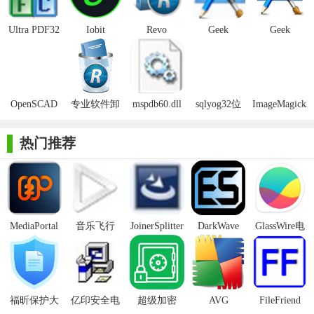
并清理残留的文件、文件夹和注册表项，确保设备上没有无用的
Ultra PDF32
Iobit
Revo
Geek
Geek
垃圾文件。
位
Uninstaller32
Uninstaller
Uninstaller32
Uninstaller(卸
位
Pro32位
位版
载工具)
3. 黑名单设置：用户可以设置黑名单，阻止特定类型的恶意
软件和广告软件在设备上运行，保护设备免受侵害。
OpenSCAD
专业软件卸
mspdb60.dll
sqlyog32位
ImageMagick3
4. 批量卸载：对于需要一次性卸载多个软件的用户，Ultra
32位/64位
载工具(Revo
32位/64位官
中文版
位
Uninstaller32位提供了批量卸载功能，大大提高了卸载效率。
Uninstaller
方版
热门推荐
Pro)
5. 定期更新：软件会自动检查更新，并在有新版本可用时提
醒用户进行升级，确保用户始终使用最新版本的软件。
【Ultra Uninstaller32位亮点】
MediaPortal
音乐飞行
JoinerSplitter
DarkWave
GlassWire电
1. 彻底卸载：Ultra Uninstaller32位能够深入系统底层，彻底
Mcool
Studio32位
脑版
卸载软件及其残留文件，避免占用设备空间。
2. 智能扫描：通过智能扫描技术，快速识别并清理无用文件
和注册表项，优化设备性能。
福昕保护大
亿印安全电
超级加密
AVG
FileFriend