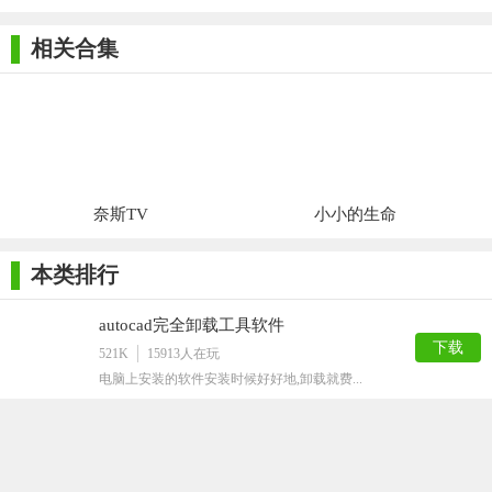
相关合集
奈斯TV
小小的生命
本类排行
autocad完全卸载工具软件
下载
521K
15913
人在玩
电脑上安装的软件安装时候好好地,卸载就费...
Geek Uninstaller32位版
下载
1M
2471
人在玩
GeekUninstaller32位版是...