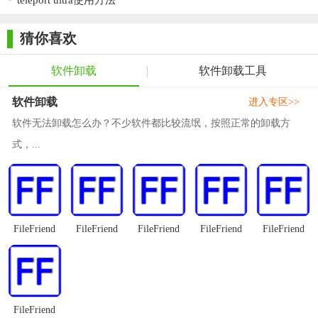
teleport ultra使用方法
始终享受最新的功能和优化。
猜你喜欢
【Ultra Uninstaller32位测评】
Ultra Uninstaller32位以其强大的卸载功能、彻底的残留清理、
软件卸载
软件卸载工具
智能的黑名单拦截以及用户友好的界面设计赢得了广大用户的青
软件卸载
进入专区>>
睐。在软件卸载和清理方面表现出色，是一款值得推荐的卸载工
软件无法卸载怎么办？不少软件都比较流氓，按照正常的卸载方
具。同时，其持续更新的特性也确保了用户能够始终使用最新版
式，...
本的软件，享受更好的使用体验。
FileFriend
FileFriend
FileFriend
FileFriend
FileFriend
FileFriend