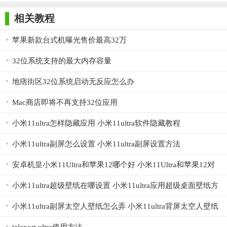
师正式版
子印客户端
3000免费版
Antivirus
3. 黑名单拦截：强大的黑名单功能，有效阻止恶意软件和广
Free Edition
相关教程
告软件的运行，保护设备安全。
4. 用户友好：简洁明了的界面设计，使操作更加直观方便，
苹果新款台式机曝光售价最高32万
适合各种用户使用。
32位系统支持的最大内存容量
【Ultra Uninstaller32位优势】
地痞街区32位系统启动无反应怎么办
1. 高效卸载：Ultra Uninstaller32位能够快速卸载软件，节省
Mac商店即将不再支持32位应用
用户时间。
小米11ultra怎样隐藏应用 小米11ultra软件隐藏教程
2. 全面清理：不仅卸载软件本身，还清理相关残留文件和注
册表项，确保设备整洁。
小米11ultra副屏怎么设置 小米11ultra副屏设置方法
3. 安全保障：通过黑名单功能和防病毒功能，提供全面的安
安卓机皇小米11Ultra和苹果12哪个好 小米11Ultra和苹果12对
全保障，保护设备免受恶意软件和广告的侵扰。
比分析
小米11ultra超级壁纸在哪设置 小米11ultra应用超级桌面壁纸方
4. 易于使用：用户友好的界面设计和简洁的操作流程，使软
法
件易于上手和使用。
小米11ultra副屏太空人壁纸怎么弄 小米11ultra背屏太空人壁纸
设置方法
5. 持续更新：软件会自动检查并更新到最新版本，确保用户