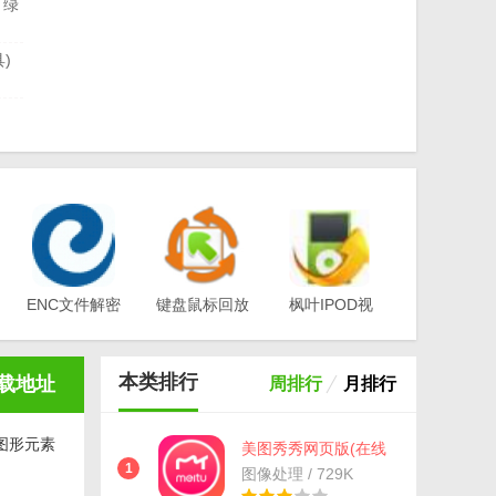
 绿
)
查询
完
号码
ENC文件解密
键盘鼠标回放
枫叶IPOD视
工具(EA-
器v1.0
频转换器电脑
)
Key)v3.1
版v12.1.0.0
本类排行
载地址
周排行
月排行
图形元素
美图秀秀网页版(在线
修图) 官方版
1
图像处理 / 729K