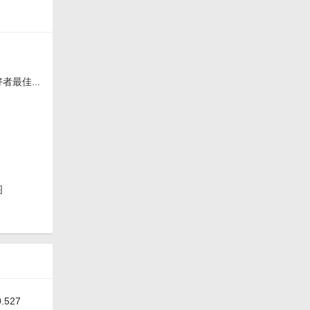
最佳...
图
527