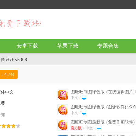
安卓下载
苹果下载
专题合集
图旺旺 v5.8.8
：
4.7
分
图旺旺制图绿色版
(在线编辑图片
简体中文
具) v5.9.9.1 电脑版
中文
/
免费
图旺旺制图绿色版
(图像软件) v6.0
别版
中文
/
未知
图旺旺制图最新版
(免费作图软件)
v5.95 官方版
官方版
/
中文
/