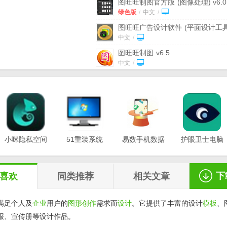
图旺旺制图官方版
(图像处理) v6.0
色版
绿色版
/
中文
/
图旺旺广告设计软件
(平面设计工具
v5.81 最新版
中文
/
图旺旺制图
v6.5
中文
/
米乐旺旺状态检测软件
(旺旺状态
工具) v1.1 特别版
中文
/
淘宝旺旺表情包大全
(QQ表情包) 
整版
中文
/
问雄旺旺状态批量检测工具
(检测
异常) v1.0 最新版
小咪隐私空间
51重装系统
中文
易数手机数据
/
护眼卫士电脑
最新版
电脑版
恢复软件
版v1.0.3
明振卖家旺旺提取器
(旺旺提取软件
v1.0.0.3
v20.21.12.12
v1.2.5
v1.0.0.0 绿色版
绿色版
/
中文
/
下
喜欢
同类推荐
相关文章
满足个人及
企业
用户的
图形
创作
需求而
设计
。它提供了丰富的设计
模板
、
报、宣传册等设计作品。