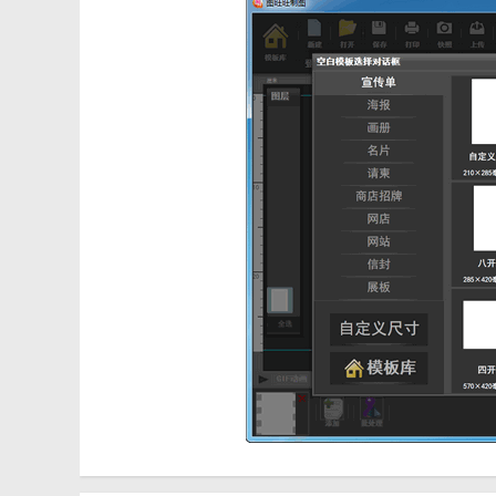
3. 图片处理功能：支持图片裁剪、缩放、旋转等操作，
4. 模板定制与导出：用户可以根据需要选择模板并进行
【图旺旺优势】
1. 易用性：图旺旺采用直观的拖拽式操作界面，用户无
2. 高效性：软件提供了丰富的模板和图形元素库，用户
3. 灵活性：支持多种输出格式和云端存储功能，方便用
【图旺旺点评】
图旺旺作为一款在线图形设计与编辑工具，凭借其丰富的
个人还是企业用户，都可以通过图旺旺轻松制作出专业水
上展示和使用自己的设计。总的来说，图旺旺是一款值得