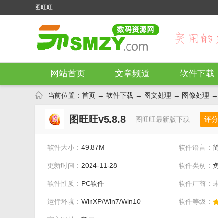
图旺旺
网站首页
文章频道
软件下载
当前位置：
首页
→
软件下载
→
图文处理
→
图像处理
→ 
图旺旺v5.8.8
图旺旺最新版下载
评分
软件大小：
49.87M
软件语言：
更新时间：
2024-11-28
软件类别：
软件性质：
PC软件
软件厂商：
运行环境：
WinXP/Win7/Win10
软件等级：