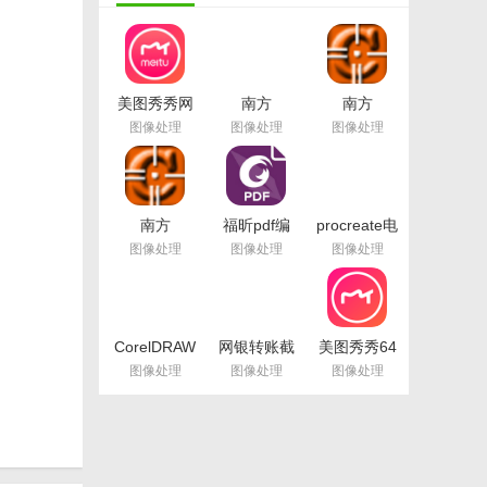
美图秀秀网
南方
南方
页版(在线修
cass11.0免
cass9.1破
图像处理
图像处理
图像处理
图) 官方版
注册版
解版64
64/32位版
位/32位(免
南方
cass9.1加
密狗) 绿色
南方
福昕pdf编
procreate电
版
cass10.0完
辑器去水印
脑中文版(专
图像处理
图像处理
图像处理
美版64位
绿色版(图像
业级画图软
最新版
处理) v9.2
件) v1.0 PC
最新版
最新版
CorelDRAW
网银转账截
美图秀秀64
。无论是
X8中文版64
图软件(网银
位最新版
图像处理
图像处理
图像处理
不同平台
位(附序列
转账截图生
v6.4.2.0 官
号) 免费版
成器) v1.5
方版
最新版