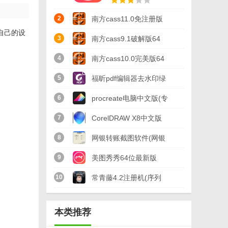
2
南方cass11.0免注册版
自己的设
64/32位版
3
南方cass9.1破解版64
位/32位(免南方cass9.1
4
南方cass10.0完美版64
加密狗) 绿色版
位 最新版
5
福昕pdf编辑器去水印绿
色版(图像处理) v9.2 最
6
procreate电脑中文版(专
新版
业级画图软件) v1.0 PC
7
CorelDRAW X8中文版
最新版
64位(附序列号) 免费版
8
网银转账截图软件(网银
转账截图生成器) v1.5
9
美图秀秀64位最新版
最新版
v6.4.2.0 官方版
10
常青藤4.2注册机(序列
号生成) 免费版
本类推荐