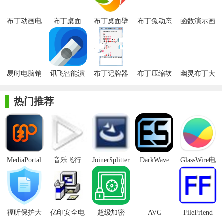
5、可以选择办公行业，方便为行业设计演讲稿，设计PPT。
布丁动画电
布丁桌面
布丁桌面壁
布丁兔动态
函数演示画
脑版
纸正式版
表情包高清
板电脑版
6、模板内容可以预览，模板下载后可以编辑。
版
7、提供丰富的编辑内容，可以直接添加文字，可以插入图
形。
易时电脑销
讯飞智能演
布丁记牌器
布丁压缩软
幽灵布丁大
售管理软件
示管家电脑
件
冒险
8、支持图像添加，将幻灯片资源添加到软件中，并可选择
演示版
版
热门推荐
插入网络图像。
9、支持视频功能。您可以将录制的视频或下载的视频附加
到演示文稿中。
10、可以在软件中添加多页编辑，也可以直接添加流程图和
MediaPortal
音乐飞行
JoinerSplitter
DarkWave
GlassWire电
箭头。
Mcool
Studio32位
脑版
布丁演示软件安装步骤
1.在本站下载安装包，解压后，双击exe程序，进入安装向
福昕保护大
亿印安全电
超级加密
AVG
FileFriend
导，单击我同意；