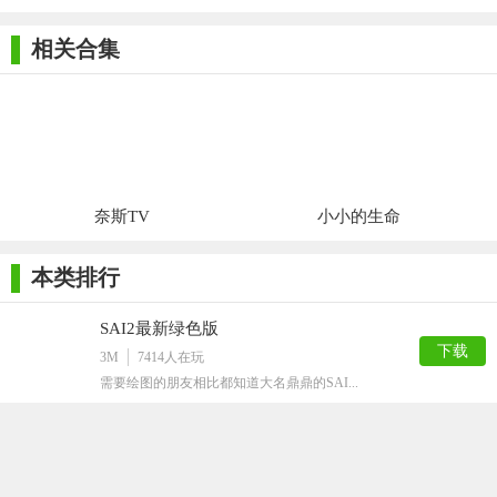
相关合集
奈斯TV
小小的生命
本类排行
4.安装完成，单击完成退出安装向导。
SAI2最新绿色版
下载
3M
7414
人在玩
需要绘图的朋友相比都知道大名鼎鼎的SAI...
crazytalk8绿色版
下载
1G
6020
人在玩
使用这款软件用户可以通过一张普通的照片制...