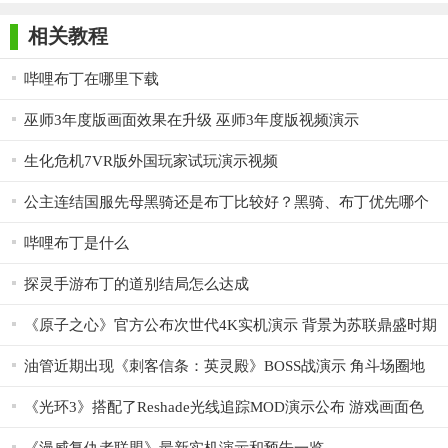
师正式版
子印客户端
3000免费版
Antivirus
Free Edition
相关教程
哔哩布丁在哪里下载
巫师3年度版画面效果在升级 巫师3年度版视频演示
生化危机7VR版外国玩家试玩演示视频
公主连结国服先母黑骑还是布丁比较好？黑骑、布丁优先哪个
升星？
哔哩布丁是什么
探灵手游布丁的道别结局怎么达成
《原子之心》官方公布次世代4K实机演示 背景为苏联鼎盛时期
油管近期出现《刺客信条：英灵殿》BOSS战演示 角斗场圈地
2.点击“浏览”选择安装文件夹，一般默认安装在电脑C盘，推
Solo
荐安装在D盘，单击安装；
《光环3》搭配了Reshade光线追踪MOD演示公布 游戏画面色
彩更丰富