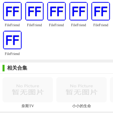
是初学者也能轻松上手。
3. 兼容性：ScanDisk适用于多种操作系统和驱动器类型，能
够为用户提供全面的磁盘保护和修复服务。
FileFriend
FileFriend
FileFriend
FileFriend
FileFriend
【ScanDisk点评】
ScanDisk作为一款功能齐全的磁盘分析和修复工具，具备全面
的磁盘检查、多种驱动器支持以及自动化修复等特色。它能够高
FileFriend
效地检测并修复磁盘上的错误，提高系统性能，同时保护数据的
安全。此外，ScanDisk还具备易用性和兼容性等优势，为用户提
相关合集
供了便捷的磁盘保护和修复服务。无论是对于专业用户还是初学
者来说，ScanDisk都是一款值得推荐的磁盘工具。
奈斯TV
小小的生命