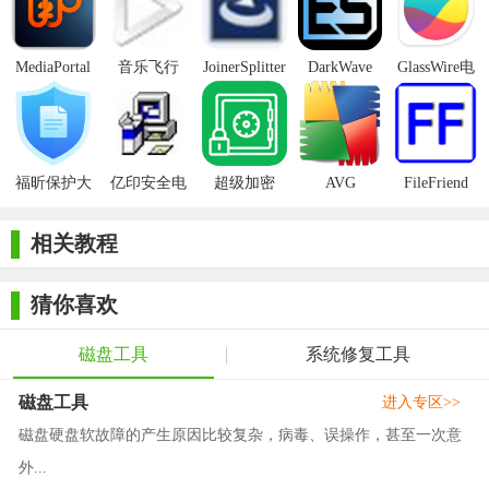
【ScanDisk内容】
MediaPortal
音乐飞行
JoinerSplitter
DarkWave
GlassWire电
1. 磁盘错误检测：ScanDisk能够检测磁盘上的逻辑错误，如
Mcool
Studio32位
脑版
交叉连接、丢失簇和目录结构错误等。
2. 文件系统修复：对于检测到的文件系统错误，ScanDisk能
福昕保护大
亿印安全电
超级加密
AVG
FileFriend
够进行修复，恢复文件的完整性和目录结构的正确性。
师正式版
子印客户端
3000免费版
Antivirus
Free Edition
3. 物理坏道检测与标记：对于物理坏道，ScanDisk能够进行
相关教程
检测并标记，防止数据写入这些区域，从而保护数据的安全。
猜你喜欢
4. Undo功能：ScanDisk提供了Undo磁盘的功能，允许用户在
修复操作后恢复之前的磁盘状态，确保数据安全。
磁盘工具
系统修复工具
【ScanDisk优势】
磁盘工具
进入专区>>
1. 高效性：ScanDisk采用高效的算法，能够快速检查并修复
磁盘硬盘软故障的产生原因比较复杂，病毒、误操作，甚至一次意
磁盘上的错误，提高系统性能。
外...
2. 易用性：这款工具的用户界面简洁明了，易于操作，即使