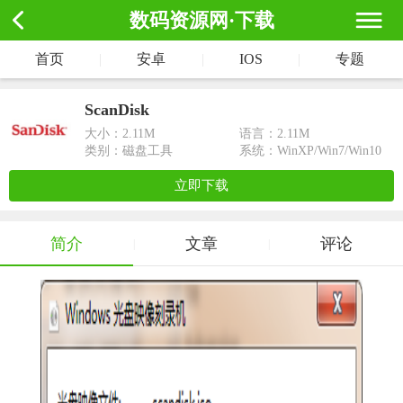
数码资源网·下载
首页
|
安卓
|
IOS
|
专题
ScanDisk
大小：
2.11M
语言：2.11M
类别：磁盘工具
系统：WinXP/Win7/Win10
立即下载
简介
文章
评论
|
|