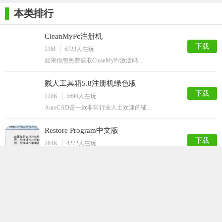
本类排行
CleanMyPc注册机
下载
23M
6723
人在玩
如果你想免费获取CleanMyPc激活码...
贱人工具箱5.8注册机绿色版
下载
220K
5690
人在玩
AutoCAD是一款非常行业人士欢迎的辅...
Restore Program中文版
下载
284K
4272
人在玩
金士顿是一个非常受欢迎的U盘品牌,如果你...
diskgenius永久注册版
下载
23M
4009
人在玩
diskgenius永久注册版是款可以成...