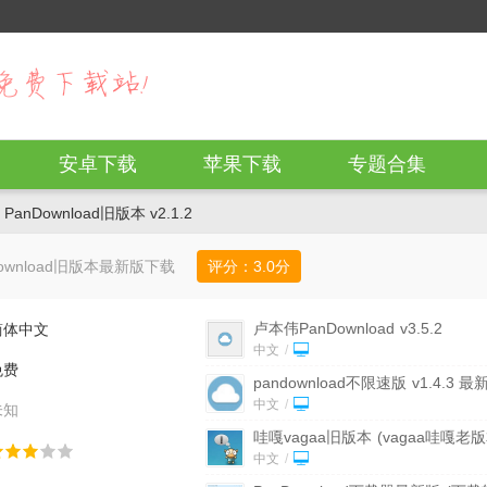
安卓下载
苹果下载
专题合集
PanDownload旧版本 v2.1.2
Download旧版本最新版下载
评分：
3.0
分
卢本伟PanDownload
v3.5.2
简体中文
中文
/
免费
pandownload不限速版
v1.4.3 最
中文
/
未知
哇嘎vagaa旧版本
(vagaa哇嘎老版
v2.6.3.3 无限制版
中文
/