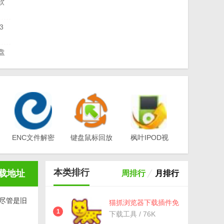
软
3
盘
载
版
ENC文件解密
键盘鼠标回放
枫叶IPOD视
工具(EA-
器v1.0
频转换器电脑
载
Key)v3.1
版v12.1.0.0
本类排行
载地址
周排行
月排行
尽管是旧
猫抓浏览器下载插件免
费版(网盘视频解析下
1
下载工具 / 76K
载工具) v1.0