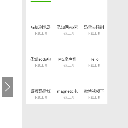
猫抓浏览器
觅知网vip素
迅雷去限制
下载插件免
材解析工具
版(资源无下
下载工具
下载工具
下载工具
费版(网盘视
免费版
载限制) vip
频解析下载
版
工具) v1.0
圣墟sodu电
MS摩声音
Hello
子书(圣墟笔
乐在线下载
Minecraft
下载工具
下载工具
下载工具
趣阁) 免费
客户端(支持
Launcher(我
版
ape音乐格
的世界启动
式) 免费版
器)v3.3.172
屏蔽迅雷版
magnetic电
微博视频下
权限
脑版(磁力链
载助手免费
下载工具
下载工具
下载工具
制.bat(解除
接搜索工具)
版
迅雷敏感资
v1.2 免费版
源提示) 最
新版