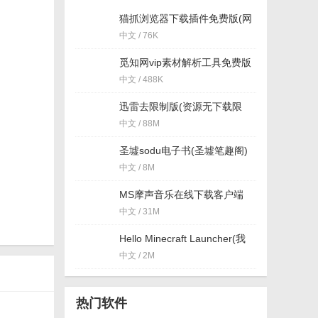
猫抓浏览器下载插件免费版(网
盘视频解析下载工具) v1.0
中文 / 76K
觅知网vip素材解析工具免费版
中文 / 488K
迅雷去限制版(资源无下载限
制) vip版
中文 / 88M
圣墟sodu电子书(圣墟笔趣阁)
免费版
中文 / 8M
MS摩声音乐在线下载客户端
(支持ape音乐格式) 免费版
中文 / 31M
Hello Minecraft Launcher(我
的世界启动器)v3.3.172
中文 / 2M
热门软件