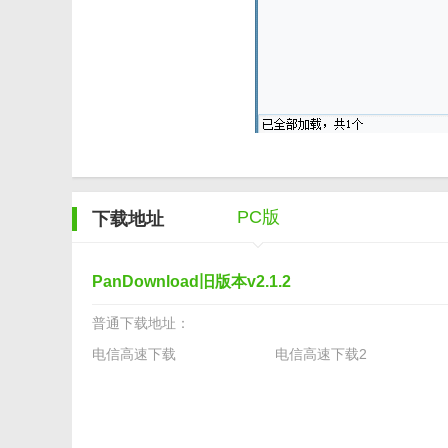
【PanDownload旧版本推荐】
PanDownload旧版本作为一款专业的网盘辅助下载
下载文件，或者对下载速度有较高要求，那么PanDown
能会带来更加丰富的功能和更好的用户体验，用户也可以
PC版
下载地址
PanDownload旧版本v2.1.2
普通下载地址：
电信高速下载
电信高速下载2