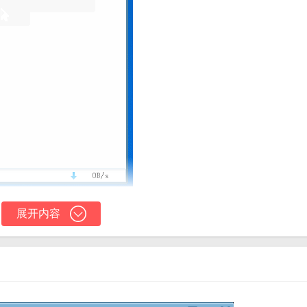
展开内容
速，实现满速下载，大大提高了用户的下载效率。
选中多个需要下载的文件，节省时间和精力。
，包括查看文件信息、删除文件等。