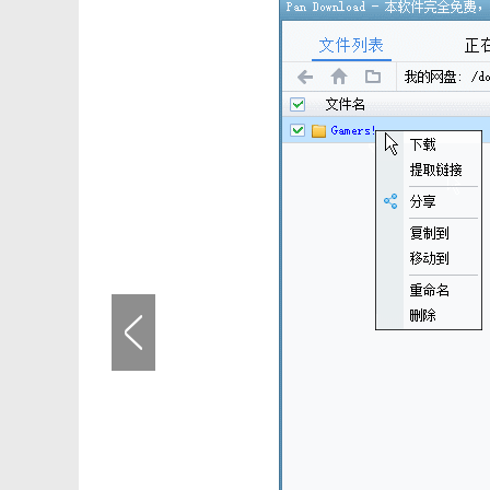
4. 资源搜索：内置资源搜索功能，用户可以直接在软件
【PanDownload旧版本亮点】
1. 无需登录即可获取下载直链，用户无需登录网盘账号
2. 界面简洁明了，操作简单易懂，即使是初次使用的用
3. 支持断点续传，即使在下载过程中遇到网络中断，也
【PanDownload旧版本说明】
1. 打开软件：首先，用户需要下载并打开PanDownloa
2. 选择文件：在软件界面中，用户可以看到网盘中的文
3. 设置路径：用户可以设置文件的保存路径，以便下载
4. 开始下载：点击下载按钮，软件将开始下载选中的文
5. 管理文件：下载完成后，用户可以在软件中直接管理