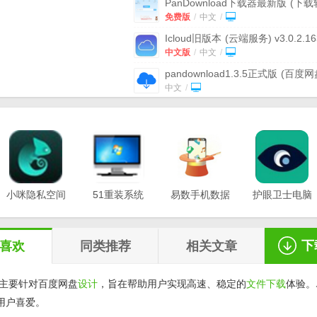
PanDownload下载器最新版
(下载
件) v2.1.3 免费版
免费版
/
中文
/
Icloud旧版本
(云端服务) v3.0.2.16
中文怀旧版
中文版
/
中文
/
pandownload1.3.5正式版
(百度网
下载神器) 最新版
中文
/
pandownload1.3.8绿色版
(度娘下
器) 电脑版
中文
/
pandownload3.1.1vip会员版
免费
免费版
/
中文
/
天天动听2014旧版本
v1.0 最新版
小咪隐私空间
51重装系统
中文
易数手机数据
/
护眼卫士电脑
最新版
电脑版
恢复软件
版v1.0.3
PanDownload最新版
(百度网盘下
v1.0.0.3
v20.21.12.12
v1.2.5
工具) v3.1 2017版
中文
/
下
喜欢
同类推荐
相关文章
主要针对百度网盘
设计
，旨在帮助用户实现高速、稳定的
文件
下载
体验。
用户喜爱。