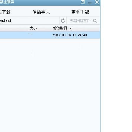
中搜索网络热门资源，方便快捷。
即可开始下载，保护了用户的隐私安全。
户也能快速上手。
能在恢复网络后继续之前的下载任务。
d旧版本软件。
件列表，选中需要下载的文件。
完成后能够轻松找到文件。
件。用户可以在下载管理中查看下载进度和状态。
这些文件，包括查看、删除等操作。