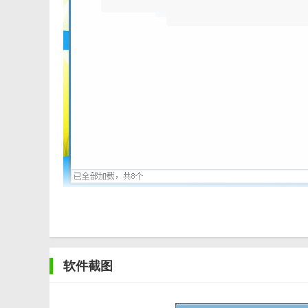
【PanDownload旧版本功能】
1. 高速下载：PanDownload旧版本能够破解网盘限
2. 批量下载：支持同时下载多个文件，用户可以一次性
软件截图
3. 文件管理：用户可以在软件中直接管理网盘中的文件