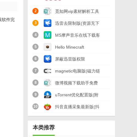
2
觅知网vip素材解析工具
。该软件完
免费版
3
迅雷去限制版(资源无下
载限制) vip版
4
MS摩声音乐在线下载客
户端(支持ape音乐格式)
5
Hello Minecraft
免费版
Launcher(我的世界启动
6
屏蔽迅雷版权限
器)v3.3.172
制.bat(解除迅雷敏感资
7
magnetic电脑版(磁力链
源提示) 最新版
接搜索工具) v1.2 免费
8
微博视频下载助手免费
版
版
9
uTorrent优化配置版(附
添加tracker使用教程)
10
抖音直播采集最新版(抖
v2.21
音视频解析下载工具) 吾
本类推荐
爱版