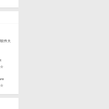
测软件大
t
re
文工