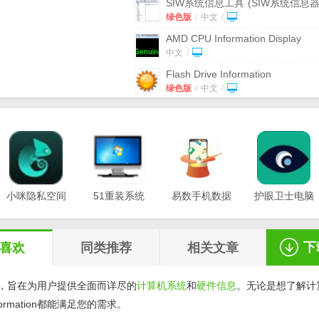
SIW系统信息工具
(SIW系统信息器
v4.8.0427 绿色中文版
绿色版
/
中文
/
AMD CPU Information Display
Utility
(处理器检测工具) v1.0 最新
中文
/
Flash Drive Information
Extractor
v9.2.0.627绿色版
绿色版
/
中文
/
唐唐硬件检测工具
v1.0 最新版
中文
/
技嘉主板硬件检测工具最新版
(提
CPU信息) v2.0 免费版
免费版
/
中文
/
联想硬件信息在线检测工具
(硬件
程序) 最新版
小咪隐私空间
51重装系统
中文
易数手机数据
/
护眼卫士电脑
最新版
电脑版
恢复软件
版v1.0.3
硬件检测工具
(WinAudit) v3.1 
v1.0.0.3
v20.21.12.12
v1.2.5
费版
免费版
/
中文
/
下
喜欢
同类推荐
相关文章
，旨在为用户提供全面而详尽的
计算机
系统
和
硬件
信息
。无论是想了解计
nformation都能满足您的需求。