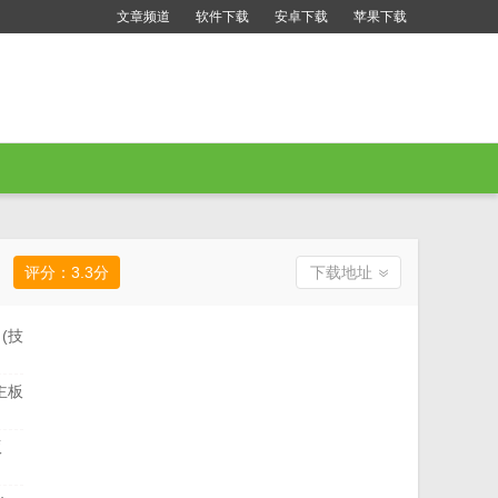
文章频道
软件下载
安卓下载
苹果下载
评分：
3.3
分
下载地址
(技
主板
版