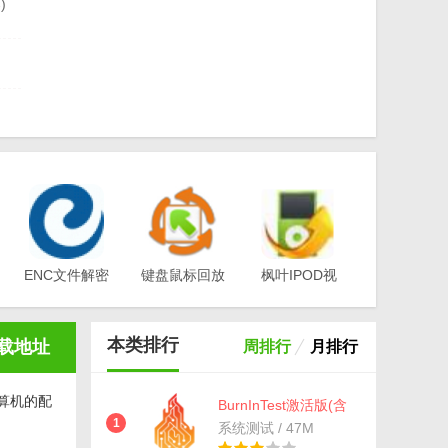
)
版
供
检测
ENC文件解密
键盘鼠标回放
枫叶IPOD视
工具(EA-
器v1.0
频转换器电脑
最新免
Key)v3.1
版v12.1.0.0
本类排行
载地址
周排行
月排行
算机的配
BurnInTest激活版(含
注册机) v9.0 授权版
1
系统测试 / 47M