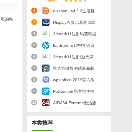
2
diskgenius4.9.2注册机
于使用的界
汉化版
3
DisplayX(显示器测试软
件)绿色版v1.21
4
3dmark11注册码获取器
(3dmark11注册机) v1.0
5
loadrunner12中文破译
免费版
补丁(附安装使用教程)
6
3dmark11注册版(无需
免费版
激活码) v1.0.5 中文版
7
鲁大师键盘测试最新版
(键盘按键测试) v1.0 正
8
wps office 2019官方教
式版
育版(专为师生打造)
9
PeStudiod(恶意软件检
v11.3.0.8513
测软件)v9.19
10
AIDA64 Extreme激活版
(附aida64序列号)
本类推荐