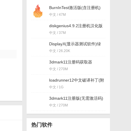
BurnInTest激活版(含注册机)
v9.0 授权版
中文 / 47M
diskgenius4.9.2注册机汉化版
中文 / 37M
DisplayX(显示器测试软件)绿
色版v1.21
中文 / 26.20K
3dmark11注册码获取器
(3dmark11注册机) v1.0 免费
中文 / 270M
版
loadrunner12中文破译补丁(附
安装使用教程) 免费版
中文 / 1G
3dmark11注册版(无需激活码)
v1.0.5 中文版
中文 / 270M
热门软件