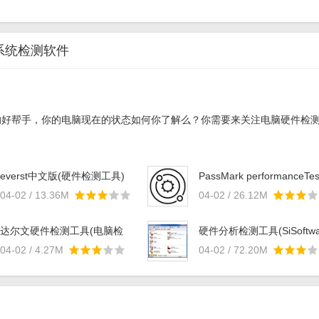
系统检测软件
的好帮手，你的电脑现在的状态如何你了解么？你需要来关注电脑硬件检
everst中文版(硬件检测工具)
PassMark performanceTes
v5.5.1 绿色版
特别版(电脑拷机软件)
04-02 / 13.36M
04-02 / 26.12M
v8.0.1043 已注册版
达尔文硬件检测工具(电脑检
硬件分析检测工具(SiSoftwa
测工具) v1.14.1205.1 官方免
Sandra) v2014.20.50 中
04-02 / 4.27M
04-02 / 72.20M
费版
程师版