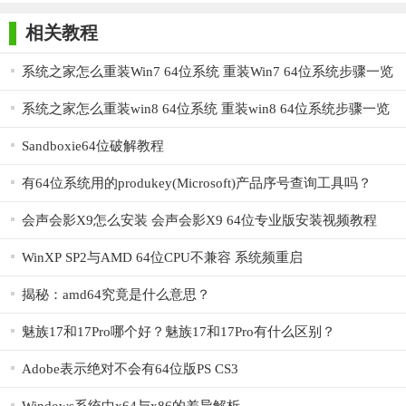
师正式版
子印客户端
3000免费版
Antivirus
Free Edition
3. 教程和支持：软件提供丰富的教程和在线支持，帮助用户
相关教程
解决在使用过程中遇到的问题。
系统之家怎么重装Win7 64位系统 重装Win7 64位系统步骤一览
4. 定期更新：软件团队会定期推出新功能和优化现有功能，
确保用户始终获得最佳体验。
系统之家怎么重装win8 64位系统 重装win8 64位系统步骤一览
5. 社区交流：用户可以在官方社区与其他设计师交流心得、
Sandboxie64位破解教程
分享作品，共同进步。
有64位系统用的produkey(Microsoft)产品序号查询工具吗？
【Awicons Pro64位说明】
会声会影X9怎么安装 会声会影X9 64位专业版安装视频教程
1. 选择合适的图标模板作为起点，或者从零开始创建新图
WinXP SP2与AMD 64位CPU不兼容 系统频重启
标。
2. 使用丰富的编辑工具对图标进行自定义设计，如添加形
揭秘：amd64究竟是什么意思？
状、调整颜色、应用滤镜等。
魅族17和17Pro哪个好？魅族17和17Pro有什么区别？
3. 根据需求调整图标尺寸，确保在不同平台和设备上显示效
Adobe表示绝对不会有64位版PS CS3
果一致。