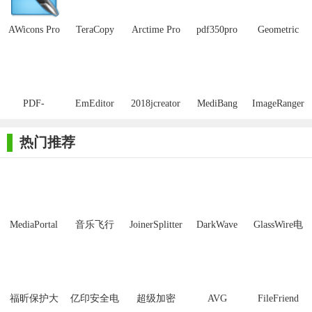
风格和主题，满足不同行业和项目的需求。
2. 强大的编辑工具：提供多种画笔、形状、效果和滤镜，让
AWicons Pro
TeraCopy
Arctime Pro
pdf350pro
Geometric
中文版
pro 64位
64位绿色版
chs 64位
Glovius
用户能够自由发挥创意，设计出独一无二的图标。
Pro64位破解
版
3. 灵活的尺寸调整：支持无限放大和缩小图标尺寸，保持图
标清晰度和矢量特性。
PDF-
EmEditor
2018jcreator
MediBang
ImageRanger
XChange
Pro64位汉化
pro 64位注
Paint Pro32
Pro破解版
4. 导出选项丰富：支持多种格式和尺寸的图标导出，满足不
Viewer Pro
版
册机
位+64位免
(X64位)
同平台和设备的需求。
热门推荐
64位
费版
5. 与其他软件兼容：可以轻松将设计好的图标导入到其他设
计软件和开发环境中。
【Awicons Pro64位内容】
MediaPortal
音乐飞行
JoinerSplitter
DarkWave
GlassWire电
1. 简单易用的界面：Awicons Pro 64位采用直观的图形界面，
Mcool
Studio32位
脑版
用户无需专业背景也能快速上手。
2. 实时预览功能：在编辑过程中，用户可以实时预览图标效
福昕保护大
亿印安全电
超级加密
AVG
FileFriend
果，便于及时调整和优化。