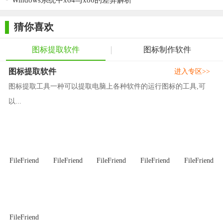
Windows系统中x64与x86的差异解析
4. 导出设计好的图标为所需格式和尺寸，以满足项目需求。
5. 在设计过程中，随时参考官方教程和社区资源，提升设计
猜你喜欢
技能。
图标提取软件
图标制作软件
【Awicons Pro64位测评】
图标提取软件
进入专区>>
Awicons Pro 64位是一款功能强大、易于使用的图标绘制软
图标提取工具一种可以提取电脑上各种软件的运行图标的工具,可
件。它提供了丰富的图标库和编辑工具，使得用户能够轻松创建
出高质量的图标。软件界面直观易用，支持实时预览和多种导出
以...
选项，满足不同用户的需求。同时，官方团队提供了丰富的教程
和在线支持，帮助用户在使用过程中解决问题。总体来说，
Awicons Pro 64位是一款值得推荐的图标绘制软件。
FileFriend
FileFriend
FileFriend
FileFriend
FileFriend
FileFriend