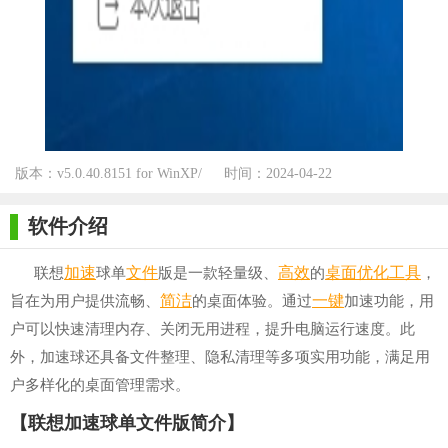
版本：v5.0.40.8151 for WinXP/
时间：2024-04-22
Win7/Win10
软件介绍
加速
文件
高效
桌面
优化
工具
联想
球单
版是一款轻量级、
的
，
简洁
一键
旨在为用户提供流畅、
的桌面体验。通过
加速功能，用
户可以快速清理内存、关闭无用进程，提升电脑运行速度。此
外，加速球还具备文件整理、隐私清理等多项实用功能，满足用
户多样化的桌面管理需求。
【联想加速球单文件版简介】