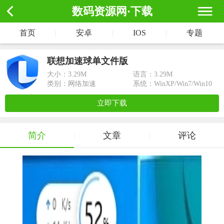
数码资源网·下载
首页
|
安卓
|
IOS
|
专题
联想加速球单文件版
大小：
3.29M
语言：3.29M
类别：网络加速
系统：WinXP/Win7/Win10
立即下载
简介
文章
评论
|
|