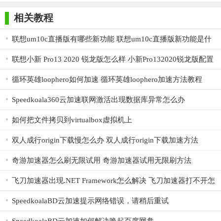
师正式版
子印客户端
3000免费版
Antivirus
户多样化需求。
Free Edition
相关教程
5. 安全可靠：软件经过严格测试，确保在使用过程中不会对
联想um10c直播版有哪些新功能 联想um10c直播版新功能是什
电脑造成损害。
么
联想小新 Pro13 2020 锐龙版怎么样 小新Pro132020锐龙版配置
【联想加速球单文件版用法】
一览
1. 下载并解压联想加速球单文件版安装包。
循环英雄loophero如何加速 循环英雄loophero加速方法教程
2. 双击运行加速球程序，即可看到简洁直观的界面。
Speedkoala360云加速联网激活出现数据库异常怎么办
3. 根据需求选择相应功能，如一键加速、文件整理、隐私清
如何把文件拷贝到virtualbox虚拟机上
理等。
双人成行origin下载慢怎么办 双人成行origin下载加速方法
4. 点击对应功能按钮，按照提示进行操作即可完成电脑优
奇游加速器怎么刷无限试用 奇游加速器试用无限刷方法
化。
【联想加速球单文件版点评】
飞刀加速器出现.NET Framework怎么解决 飞刀加速器打不开怎
么办
联想加速球单文件版作为一款桌面优化工具，具备轻量级、
SpeedkoalaBD云加速提示网络错误，请稍后重试
高效、易用等特点。通过一键加速功能，用户可以轻松提升电脑