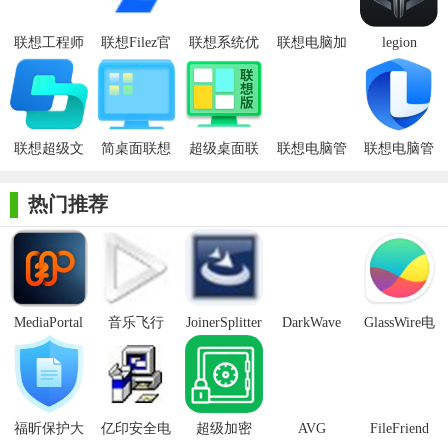
联想工程师
联想Filez官
联想系统优
联想电脑加
legion
【联想加速球单文件版功能】
系统优化加
方版
化加速软件
速软件
zone(联想拯
速工具2018
救者硬件控
1. 一键加速：快速清理内存、关闭无用进程，提升电脑运行
版
制台)
速度。
联想超级文
简桌面联想
超级桌面联
联想电脑管
联想电脑管
2. 文件整理：自动分类桌面文件，让桌面更加整洁有序。
件电脑版
版
想版
家绿色版
家64位
3. 隐私清理：深度清理浏览器缓存、临时文件等隐私数据，
热门推荐
保护用户隐私安全。
【联想加速球单文件版亮点】
1. 轻量级设计：不占用过多系统资源，确保电脑运行流畅。
MediaPortal
音乐飞行
JoinerSplitter
DarkWave
GlassWire电
2. 界面简洁：直观易用的界面设计，方便用户快速上手。
Mcool
Studio32位
脑版
3. 功能丰富：涵盖一键加速、文件整理、隐私清理等多项实
用功能。
福昕保护大
亿印安全电
超级加密
AVG
FileFriend
4. 定制化服务：针对不同场景提供定制化优化方案，满足用