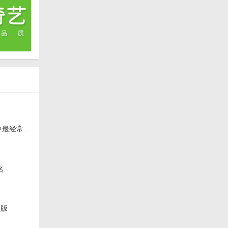
经常...
名
文版
版