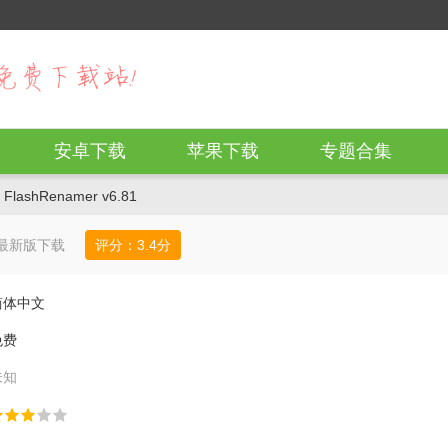
安卓下载
苹果下载
专题合集
FlashRenamer v6.81
er最新版下载
评分：
3.4
分
简体中文
免费
未知