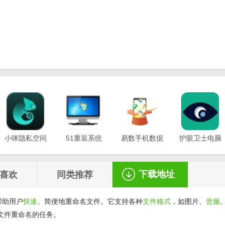
小咪隐私空间
51重装系统
易数手机数据
护眼卫士电脑
最新版
电脑版
恢复软件
版v1.0.3
v1.0.0.3
v20.21.12.12
v1.2.5
下载地址
喜欢
同类推荐
帮助用户
快速
、简便地重命名文件。它支持各种
文件格式
，如图片、
音频
文件重命名的任务。