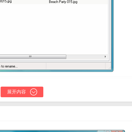
展开内容
有的文件格式，包括图片、音频、视频等。
义的命名规则，以便对文件进行整理和分类。
件，大大提高了重命名的效率。
命名后的效果，以确保重命名的准确性。