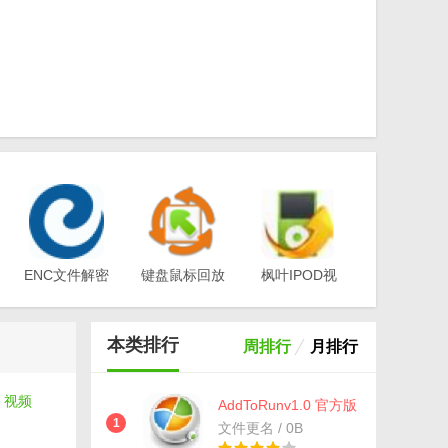
ENC文件解密
键盘鼠标回放
枫叶IPOD视
工具(EA-
器v1.0
频转换器电脑
Key)v3.1
版v12.1.0.0
本类排行
周排行
月排行
、
视频
AddToRunv1.0 官方版
1
文件更名 / 0B