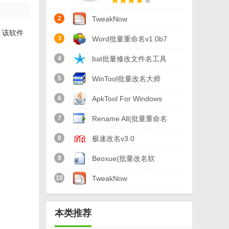
2
TweakNow
，该软件
FileRenamerv1.0.1 官
3
Word批量重命名v1.0b7
方版
免费版
4
bat批量修改文件名工具
v1.0
5
WinTool批量改名大师
v1.8.16官方版
6
ApkTool For Windows
正式版(APK改包工具)
7
Rename All(批量重命名
v5.0 最新版
软件)v1.0免费版
8
极速改名v3.0
9
Beoxue(批量改名软
件)v1.0免费版
10
TweakNow
FileRenamer(文件批量
本类推荐
命名工具)v1.0.1官方版