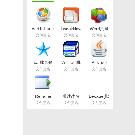
AddToRunv1.0
TweakNow
Word批量
官方版
FileRenamerv1.0.1
重命名
文件更名
文件更名
文件更名
官方版
v1.0b7免费
版
bat批量修
WinTool批
ApkTool
改文件名工
量改名大师
For
文件更名
文件更名
文件更名
具v1.0
v1.8.16官方
Windows正
版
式版(APK改
包工具)
v5.0 最新版
Rename
极速改名
Beoxue(批
All(批量重
v3.0
量改名软
文件更名
文件更名
文件更名
命名软
件)v1.0免费
件)v1.0免费
版
版