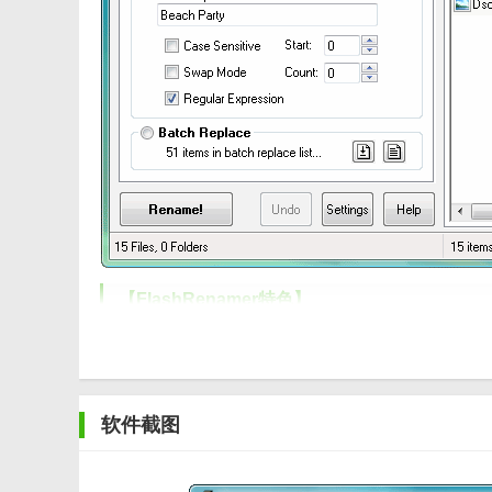
【FlashRenamer特色】
1. 支持多种文件格式：FlashRenamer支持几乎所
2. 自定义命名规则：用户可以根据自己的需要创建自定
软件截图
3. 批量处理：FlashRenamer可以一次性处理多个文
4. 预览功能：在重命名文件之前，用户可以预览一下重