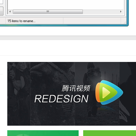
，用户可以根据提示快速完成重命名的操作。
用户可以根据自己的需求进行个性化设置。
洁明了，使用起来非常流畅，为用户提供了良好的用户体验。
大的功能和高效的性能都为用户带来了便利。同时，该软件的稳定性也非常好，
hRenamer还提供了丰富的自定义选项和智能提示功能，使用户能够更加
较为实惠，为用户提供了高性价比的选择。总体来说，FlashRenamer是一