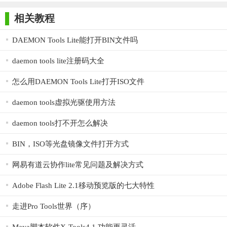
师正式版
子印客户端
3000免费版
Antivirus
4. 如何提高虚拟光驱的性能：在使用DAEMON Tools Lite时，
Free Edition
您可以根据需要开启硬件加速功能，以提高虚拟光驱的性能。
相关教程
【DAEMON Tools Lite(免费虚拟光驱)内容】
DAEMON Tools Lite能打开BIN文件吗
DAEMON Tools Lite包含以下主要内容：
daemon tools lite注册码大全
1. 虚拟光驱：将物理光盘或镜像文件转换成虚拟光盘。
怎么用DAEMON Tools Lite打开ISO文件
2. 镜像管理：创建、打开、删除和编辑镜像文件。
daemon tools虚拟光驱使用方法
3. 刻录光盘：将镜像文件刻录成物理光盘。
daemon tools打不开怎么解决
4. 自动播放：在插入物理光盘时自动运行相关的虚拟光盘。
BIN，ISO等光盘镜像文件打开方式
5. 硬件加速：使用硬件加速技术提高虚拟光驱的性能。
网易有道云协作lite常见问题及解决方式
6. 安全性：提供加密和保护功能，确保您的镜像文件的安全
性。
Adobe Flash Lite 2.1移动预览版的七大特性
【DAEMON Tools Lite(免费虚拟光驱)说明】
走进Pro Tools世界（序）
DAEMON Tools Lite的使用方法相对简单，您可以按照以下步