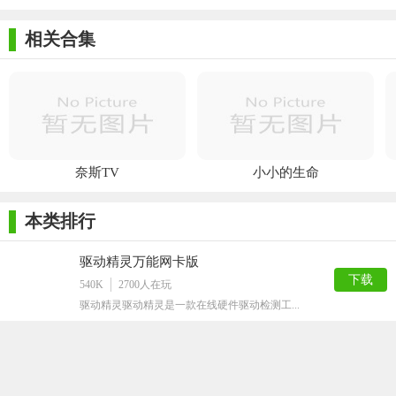
那么DAEMON Tools Lite是一个不错的选择。
相关合集
奈斯TV
小小的生命
本类排行
驱动精灵万能网卡版
下载
540K
2700
人在玩
驱动精灵驱动精灵是一款在线硬件驱动检测工...
UltraISO软碟通已注册版
下载
7M
2676
人在玩
UltraISO软碟通已注册版是一款功能...