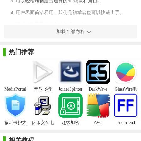
3. 可以轻松地创建出逼真的3D场景和角色。
4. 用户界面简洁易用，即使是初学者也可以快速上手。
5. 可以将作品导出为多种格式，包括OBJ、FBX、3DS等。
加载全部内容
热门推荐
MediaPortal
音乐飞行
JoinerSplitter
DarkWave
GlassWire电
Mcool
Studio32位
脑版
福昕保护大
亿印安全电
超级加密
AVG
FileFriend
【MCSkin功能】
师正式版
子印客户端
3000免费版
Antivirus
Free Edition
1. 多边形建模：支持创建和编辑多边形网格、添加几何体、
相关教程