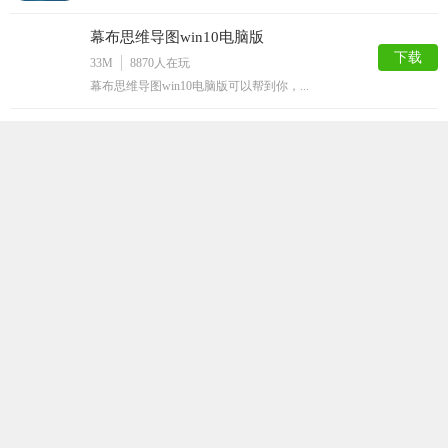
幕布思维导图win10电脑版
下载
33M
8870
人在玩
幕布思维导图win10电脑版可以帮到你，...
coreldraw x7序列号生成
下载
585M
8370
人在玩
对于这款coreldrawx7软件大家有...
coreldraw x8完美版
下载
505M
7195
人在玩
您如果需要一款功能强大的矢量图形设计软件...
coreldraw shellext.msi免费版
下载
14M
6836
人在玩
大家使用coreldraw这款软件的时候...
coreldraw2019免注册版
下载
586M
6739
人在玩