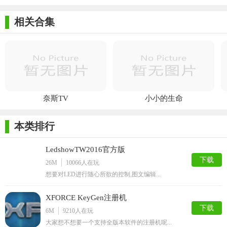
【MCSkin优势】
相关合集
1. 界面简洁易用，即使是初学者也可以快速上手。
2. 支持多种3D建模技术，可以轻松地创建出逼真的3D场景和
角色。
3. 提供了一系列的功能强大的工具和插件，可以与其他的3D
软件进行无缝集成。
奈斯TV
小小的生命
4. 可以将作品导出为多种格式，方便用户进行分享和合作。
本类排行
LedshowTW2016官方版
下载
26M
10066
人在玩
想要对LED进行随心所欲的控制,图文编辑...
XFORCE KeyGen注册机
下载
6M
9210
人在玩
大家想不想要一个支持全版本软件的注册机呢...