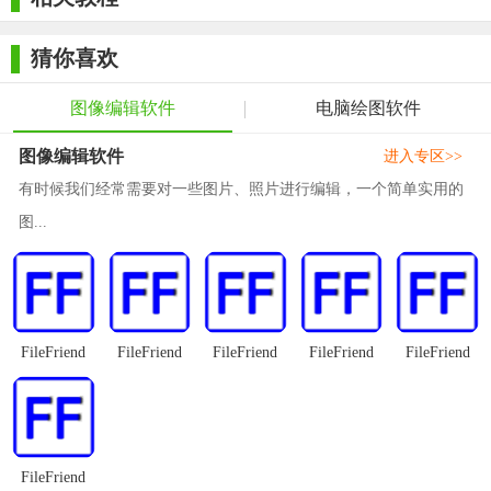
修改器、权重绘制等功能。
猜你喜欢
2. 纹理映射：支持创建和编辑纹理、映射到多边形表面、调
整UV坐标等功能。
图像编辑软件
电脑绘图软件
3. 光照和渲染：支持创建灯光、材质、渲染器等，可以调整
图像编辑软件
进入专区>>
渲染参数，实现高质量的渲染效果。
有时候我们经常需要对一些图片、照片进行编辑，一个简单实用的
【MCSkin亮点】
图...
1. 强大的多边形建模功能，支持创建和编辑多边形网格、添
加几何体、修改器等功能。
2. 支持多种纹理映射技术，可以创建和编辑纹理、映射到多
边形表面等功能。
FileFriend
FileFriend
FileFriend
FileFriend
FileFriend
3. 提供了一系列的功能强大的插件和工具，如骨骼系统、动
画编辑器、粒子系统等。
4. 可以将作品导出为多种格式，包括OBJ、FBX、3DS等。
FileFriend