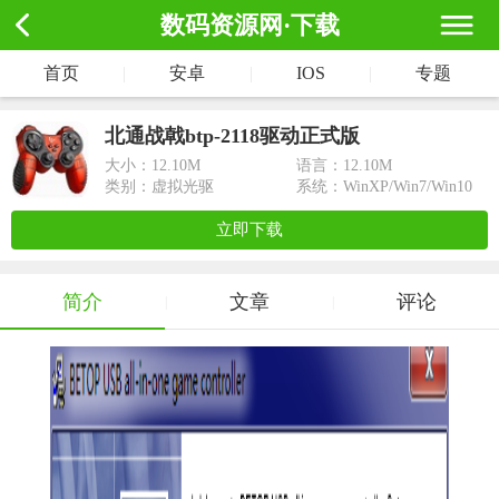
数码资源网·下载
首页
|
安卓
|
IOS
|
专题
北通战戟btp-2118驱动正式版
大小：
12.10M
语言：12.10M
类别：虚拟光驱
系统：WinXP/Win7/Win10
立即下载
简介
文章
评论
|
|