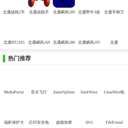
5.macro自定义键：按照需要自定义按键，实现一键必杀;
北通战戟2手
北通战戟手
北通瞬风189
北通野牛3游
北通手柄万
柄驱动
柄驱动程序
方向盘驱动
戏手柄驱动
能驱动Win7
【北通战戟btp-2118驱动安装步骤】
正式版
官方版
版
1、将北通战戟手柄驱动程序BTP-2118(支持xp,visia,win7等)
下载下来，并解压到当前文件夹中，点击其中的2118-64位
北通BT2165
北通瞬风169
北通瞬风188
北通瞬风195
北通
VISTA.exe应用程序，进入安装向导界面，接着点击下一步。
手柄驱动
方向盘驱动
方向盘驱动
方向盘驱动
BTP2272潘
多拉手柄驱
热门推荐
动
MediaPortal
音乐飞行
JoinerSplitter
DarkWave
GlassWire电
Mcool
Studio32位
脑版
福昕保护大
亿印安全电
超级加密
AVG
FileFriend