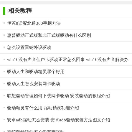
师正式版
子印客户端
3000免费版
Antivirus
Free Edition
相关教程
伊苏8适配北通360手柄方法
2、选择软件安装位置界面，建议用户们安装在D盘中，选择
惠普驱动正式版和非正式版驱动有什么区别
好安装位置点击下一步。
怎么设置雷蛇外设驱动
3、北通战戟手柄驱动程序BTP-2118(支持xp,visia,win7等)安
win10没有声音但声卡驱动正常怎么回事 win10没有声音解决办
装结束，点击完成即可。
法
驱动人生和驱动精灵哪个好用
驱动人生怎么安装网卡驱动
联想驱动管理如何下载网卡驱动 安装驱动的教程介绍
驱动精灵有什么用 驱动精灵功能介绍
安卓adb驱动怎么安装 安卓adb驱动安装方法图文介绍