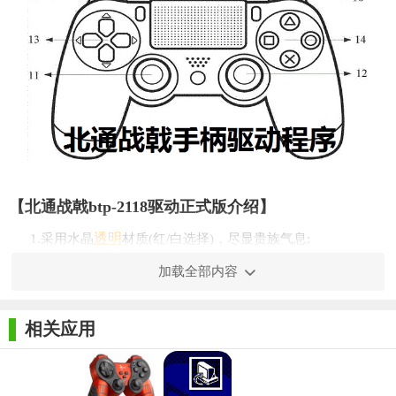
【北通战戟btp-2118驱动正式版介绍】
透明
1.采用水晶
材质(红/白选择)，尽显贵族气息;
加载全部内容
2.侧面防滑软胶设计，声波导汗槽设计，使手心时刻保持清
爽;
相关应用
3.硬件编程功能，轻松实现摇杆灵敏度三段调节和“一键必
杀”;
4.左右握把各内置振动电机，可表现细腻的振动效果;