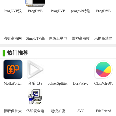
4、这个补丁并不是注册补丁，程序启动后显示的还是未注册版，
但这个程序没注册就一个时间限制，可以让你免费使用21天，而
ProgDVB汉
ProgDVB
ProgDVB
progdvb特别
ProgDVB
化版
PRO
X64位
版
Pro完美版
当你试用时间快到期时运行依次我们提供的这个Reset补丁，就会
发现你的试用时间再次变成了21天，这样你就可以无限期试用下
去了。。。^_^
彩虹高清网
SimpleTV高
网络卫星电
雷神高清晰
乐播高清网
5、恭喜你，你成功了。
络电视
清播放器绿
视
数字网络电
络电视最新
【功能介绍】
色版
视绿色版
版
热门推荐
1.高清晰度电视支持包括H.264/AVC
2.画中画支持以及独立的同时记录/回放的通道从一个或多个
设备
MediaPortal
音乐飞行
JoinerSplitter
DarkWave
GlassWire电
3.马赛克快速通道的预览
Mcool
Studio32位
脑版
4.支持所有的数字电视音频格式：MPEG AAC，AC3，…
5.电视和广播频道记录
福昕保护大
亿印安全电
超级加密
AVG
FileFriend
6.10波段均衡器