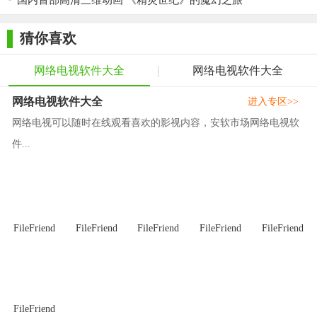
国内首部高清三维动画 《精灵世纪》的魔幻之旅
【功能特色】
progdvb卫星电视是一款收集频道适当全的卫星电视播放软
猜你喜欢
件，粗略地数了数，基本上全世界，只要有卫星电视频道的国家
以及频道都现已包括在内了，让你的挑选规模大大增大。
网络电视软件大全
网络电视软件大全
ProgDVB - 软件能够让您观看 SAT-Television 和直接听Radio
网络电视软件大全
进入专区>>
channels 从卫星上运用的电路板的硬件解码器的DVB - PCI卡，
网络电视可以随时在线观看喜欢的影视内容，安软市场网络电视软
SAT-dish，和自己x86兼容计算机。ProgDVB是为那些想要他们的
件...
电脑上观看电视节目十分有用的应用程序。ProgDVB能够进行网
络播送和音频/视频流的录制作业，以不一样的数字媒体格式的挑
选。
在progdvb卫星电视软件中，选中一个正常收看的节目，如亚太6
号上的中央电视一台，打开工具栏上的文件菜单，选中下拉菜单
FileFriend
FileFriend
FileFriend
FileFriend
FileFriend
中的特点，就呈现了解码器信息(文中中所有此类图像都删去了右
半有些，只显现左半有些)，上面有具体的节目音频数据;图像格
式720×576，帧率25Hz，宽高比为4：3，视频位率504160B/s;音
频格式：Layer-2,一个声道，位率132480bps。
FileFriend