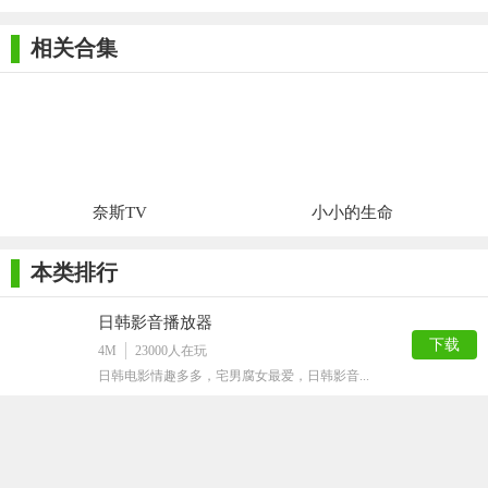
相关合集
奈斯TV
小小的生命
本类排行
日韩影音播放器
下载
4M
23000
人在玩
日韩电影情趣多多，宅男腐女最爱，日韩影音...
柠檬网络电视
下载
291K
6569
人在玩
香蕉网络电视和柠檬网络电视让我们了解了水...