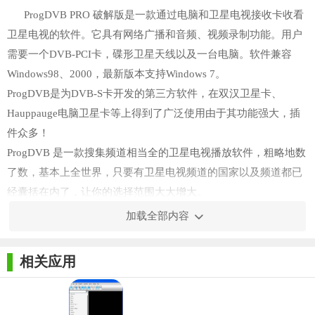
ProgDVB PRO 破解版是一款通过电脑和卫星电视接收卡收看
卫星电视的软件。它具有网络广播和音频、视频录制功能。用户
需要一个DVB-PCI卡，碟形卫星天线以及一台电脑。软件兼容
Windows98、2000，最新版本支持Windows 7。
ProgDVB是为DVB-S卡开发的第三方软件，在双汉卫星卡、
Hauppauge电脑卫星卡等上得到了广泛使用由于其功能强大，插
件众多！
ProgDVB 是一款搜集频道相当全的卫星电视播放软件，粗略地数
了数，基本上全世界，只要有卫星电视频道的国家以及频道都已
经囊括在内了，让你的选择范围大大增大。
加载全部内容
【使用方法】
1、大家下载安装后复制Crack目录中的Reseter.exe到安装程序
相关应用
目录。
2、运行Reseter.exe点击Reset按钮对源程序打补丁即可。
3、切记打补丁时一定要关闭源程序.否则会失败的！