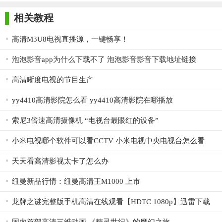
师正式版
子印客户端
3000免费版
Antivirus
Free Edition
相关教程
7.时间转换使用内存或磁盘的无限大小的缓冲区的功能
8.从基于磁盘的文件播放
高清M3U8电视直播源，一键畅享！
9.图文电视
泡泡影音app为什么下载不了 泡泡影音影音下载地址链接
10.电子节目指南（EPG）从数字电视或XMLTV，JTV。
高清晰度电视的节目生产
11.微妙的（图文电视，图像和字幕）
yy4410高清影院怎么看 yy4410高清影院在哪播放
12.支持VR，vmr7，vmr9和EVR渲染器包括OSD（除VR）独
索尼3倍速高清摄像机 “电视台最眼红的设备”
立于信道类型或信号的存在
小米电视哪个软件可以看CCTV 小米电视中央电视台怎么看
13.网络广播
天天看高清影视太卡了怎么办
14.OSD和GUI皮肤
15.两Win32正式的Win64版本
纽曼新品行情：纽曼高清王M1000 上市
16.界面语言的局限性
龙牌之谜完整版手机高清在线观看【HDTC 1080p】迅雷下载
播放