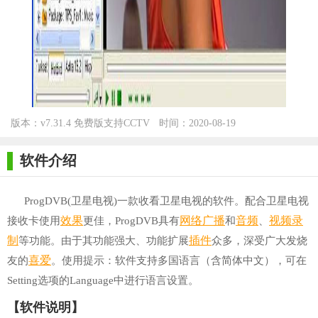
版本：v7.31.4 免费版支持CCTV
时间：2020-08-19
for WinXP/Win7/Win10
软件介绍
ProgDVB(卫星电视)一款收看卫星电视的软件。配合卫星电视
效果
网络
广播
音频
视频录
接收卡使用
更佳，ProgDVB具有
和
、
制
插件
等功能。由于其功能强大、功能扩展
众多，深受广大发烧
喜爱
友的
。使用提示：软件支持多国语言（含简体中文），可在
Setting选项的Language中进行语言设置。
【软件说明】