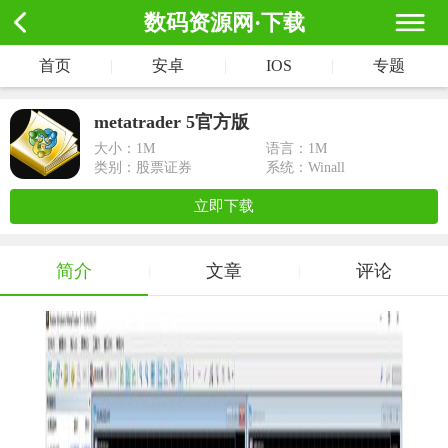
数码资源网·下载
首页
|
安卓
|
IOS
|
专题
metatrader 5官方版
大小：
1M
语言：1M
类别：股票证券
系统：Winall
立即下载
简介
文章
评论
|
|