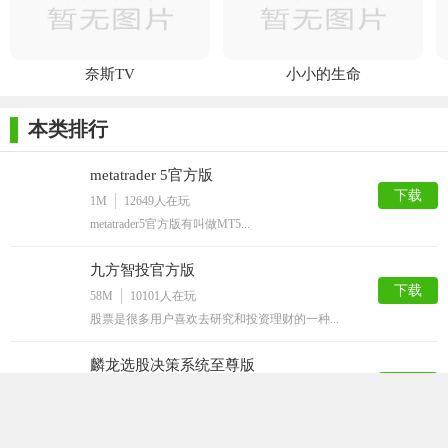
项卡。现在，在程序端可以直接获得600多篇关于使用MQL5开发
交易策略的详细材料。每周都会发布新文章。
奈斯TV
小小的生命
新增在Wine系统下操作时，支持使用证书进行扩展认证。
修正了市场深度被限定在一个水平时的显示。
本类排行
将“另存为图片”的命令添加到标准工具栏中。现在，保存图表
metatrader 5官方版
图片并将其分享在社区中会更加容易。
下载
1M
12649
人在玩
修正导入柱形图和报价时，应用时间切换。之前，在某些情
metatrader5官方版有叫做MT5...
况下无法使用时间切换。
九方智投官方版
修正大量经济日历新闻情况下的程序端冻结。
下载
58M
10101
人在玩
股票是很多用户喜欢去研究和投资理财的一种...
麟龙选股决策系统至尊版
下载
9M
5575
人在玩
​喜欢炒股的小伙伴注意了,这款麟龙选股决...