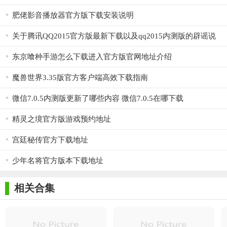
频道交流。可以在一个环境内与一个群组的人们进行私人讨论，
肥佬影音播放器官方版下载安装说明
而不需要在不同的对话之间切换，您还可以根据您的兴趣和语言
关于腾讯QQ2015官方版最新下载以及qq2015内测版的辟谣说
创建频道。在MQL5.community与同业和好友进行交流，而不需
明
要访问网站。
东京喰种手游怎么下载进入官方版官网地址介绍
群组聊天和频道交流既可以是公开的，也可以设为私人状
魔兽世界3.35版官方客户端高效下载指南
态。由创建者来决定是否可以自由加入群聊或是只能通过邀请加
微信7.0.5内测版更新了哪些内容 微信7.0.5在哪下载
入。您还可以为频道和聊天分派版主/群主，为了进一步进行交流
管理。
精灵之境官方版游戏预约地址
新增对数字加密货币交易提高交易量精确性的支持。现在，
宫廷秘传官方下载地址
交易操作可允许的最小交易量为0.00000001手数。现在，市场深
少年名将官方版本下载地址
度，成交时间和交易量，以及其他界面元素都能够精确显示到小
数点后8位。
相关合集
最小交易量及其变动幅度取决于交易商的交易品种设置。
在工具箱窗口，添加了MQL5.community网站发布的文章的选