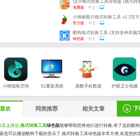
QCP格式转换工具绿色版
(格式转
件) v4.1 免费版
免费版
/
中文
/
小辣椒图片格式转换工具
v1.2官
官方版
/
中文
/
酷狗格式转换工具
(支持多种音频
转换) v7.2.50.2 绿色版
绿色版
/
中文
/
IC客栈M1卡格式转换工具
v1.0 
版
免费版
/
中文
/
酷狗格式转换工具专业版
(音频格
件) v7.2.50.2 最新版
中文
/
宇润xv格式视频转换工具
(xv格式
转换器) v1.2 绿色版
小咪隐私空间
51重装系统
绿色版
易数手机数据
/
中文
/
护眼卫士电脑
最新版
电脑版
恢复软件
版v1.0.3
桂软dwg文件格式转换工具
(dwg
v1.0.0.3
v20.21.12.12
v1.2.5
转换软件) 最新个人版
中文
/
下
喜欢
同类推荐
相关文章
放器
上
播放
,
格式转换
工具
绿色版
能够帮助您将他们进行转换,有了这款酷狗k
放器也可以播放酷狗下载的音乐了,格式转换工具绿色版非常方便,欢迎您的