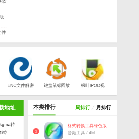
换软
方版
文件
免费
式软
视频
ENC文件解密
键盘鼠标回放
枫叶IPOD视
工具(EA-
器v1.0
频转换器电脑
文件
Key)v3.1
版v12.1.0.0
本类排行
载地址
周排行
月排行
gma转
格式转换工具绿色版
(酷狗kgma转MP3工
1
尝试!
音频工具 / 4M
具) v7.6.9