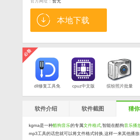
官方网址：
暂无
本地下载
dll修复工具免
cpuz中文版
缤纷照片批量
费版v1.0
v2.11
重命名软件
v1.0
软件介绍
软件截图
猜你
kgma是一种
酷狗
音乐
的专属
文件格式
,智能在酷狗
音乐播
mp3工具的话您就可以将文件格式转换,这样一来其他播