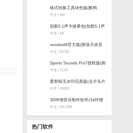
格式转换工具绿色版(酷狗
kgma转MP3工具) v7.6.9
中文 / 4M
创新5.1声卡效果包(创新5.1声
卡闷麦喊麦效果软件) 绿色免
中文 / 4K
费版
vocaloid4官方版(附洛天依音
源) v4.0.1 汉化版
中文 / 937M
Sports Sounds Pro7授权版(附
注册码) 特别版
中文 / 722K
爱剪辑无水印完美版(去片头片
尾水印) v3.0 特别版
中文 / 268M
3D环绕音乐制作软件(3d环绕
音效制作) v1.0 正式版
中文 / 28.10M
热门软件