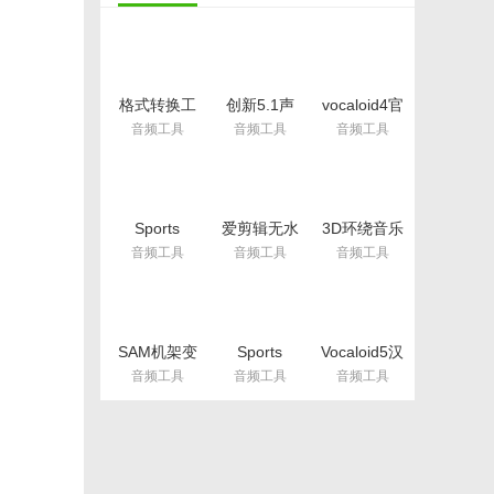
格式转换工
创新5.1声
vocaloid4官
具绿色版(酷
卡效果包(创
方版(附洛天
音频工具
音频工具
音频工具
狗kgma转
新5.1声卡
依音源)
MP3工具)
闷麦喊麦效
v4.0.1 汉化
v7.6.9
果软件) 绿
版
色免费版
Sports
爱剪辑无水
3D环绕音乐
Sounds
印完美版(去
制作软件
音频工具
音频工具
音频工具
Pro7授权版
片头片尾水
(3d环绕音
(附注册码)
印) v3.0 特
效制作)
特别版
别版
v1.0 正式版
SAM机架变
Sports
Vocaloid5汉
声效果包完
Sounds Pro
化版(附
音频工具
音频工具
音频工具
整版(附VST
7中文版(体
vocaloid声
插件) 中文
育场馆播放
库) v5.2.1
版
器) 免费版
免费版