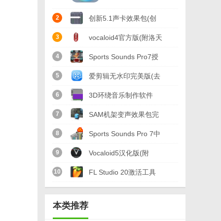
2
创新5.1声卡效果包(创
新5.1声卡闷麦喊麦效果
3
vocaloid4官方版(附洛天
软件) 绿色免费版
依音源) v4.0.1 汉化版
4
Sports Sounds Pro7授
权版(附注册码) 特别版
5
爱剪辑无水印完美版(去
片头片尾水印) v3.0 特
6
3D环绕音乐制作软件
别版
(3d环绕音效制作) v1.0
7
SAM机架变声效果包完
正式版
整版(附VST插件) 中文
8
Sports Sounds Pro 7中
版
文版(体育场馆播放器)
9
Vocaloid5汉化版(附
免费版
vocaloid声库) v5.2.1 免
10
FL Studio 20激活工具
费版
pc版(音乐制作软件) 免
本类推荐
费版