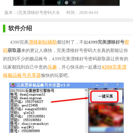
版本：(完美漂移好号密码大全
时间：2020-04-01
真的) v1.0 绿色版 for Winall
软件介绍
漂移
刷钻
辅助
密
4399完美
都过时了，不如
4399完美漂移好号
码
获取器
来的更让人痛快，完美漂移好号密码大全真的那能让你
的找到不少的极品账号，4399完美漂移好号密码获取器让所有的
乐趣
4399完美漂
玩家都找到自己中意的
，开心快乐的一起通过
移极品账号共享器
愉快的玩耍吧。