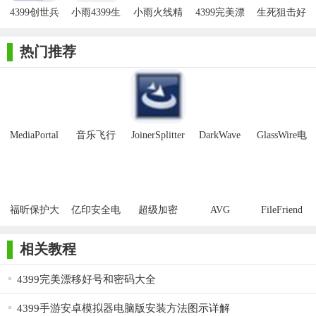
4399完美漂移好号密码获取器并不支持刷钻石
4399创世兵
小雨4399生
小雨火线精
4399完美漂
生死狙击好
魂好号和密
死狙击好号
英好号密码
移bb刷钻辅
号和密码获
如果您需要刷钻石的话，找一下本站其他的辅助吧。
码获取器
和密码获取
获取器
助
取器
热门推荐
器
MediaPortal
音乐飞行
JoinerSplitter
DarkWave
GlassWire电
Mcool
Studio32位
脑版
福昕保护大
亿印安全电
超级加密
AVG
FileFriend
师正式版
子印客户端
3000免费版
Antivirus
Free Edition
相关教程
4399完美漂移好号和密码大全
4399手游安卓模拟器电脑版安装方法图示详解