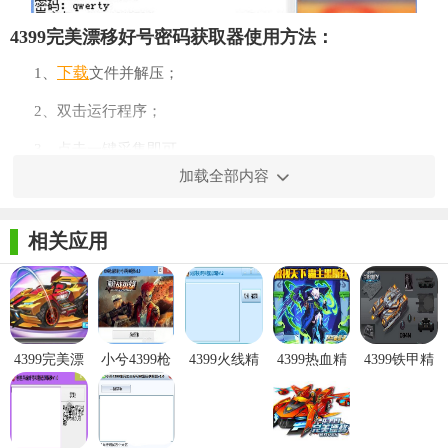
4399完美漂移好号密码获取器使用方法：
下载
1、
文件并解压；
2、双击运行程序；
3、点击一键采集即可。
加载全部内容
相关应用
4399完美漂
小兮4399枪
4399火线精
4399热血精
4399铁甲精
移极品账号
战英雄好号
英好号和密
灵派好号和
英好号和密
共享器
和密码获取
码获取器
密码获取器
码获取器
完美漂移怎么刷钻石：
器