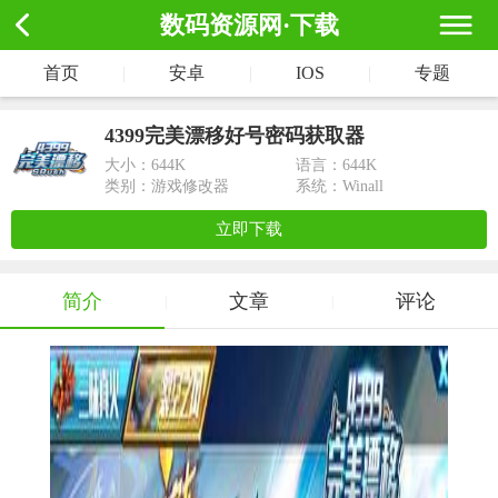
数码资源网·下载
首页
|
安卓
|
IOS
|
专题
4399完美漂移好号密码获取器
大小：
644K
语言：644K
类别：游戏修改器
系统：Winall
立即下载
简介
文章
评论
|
|