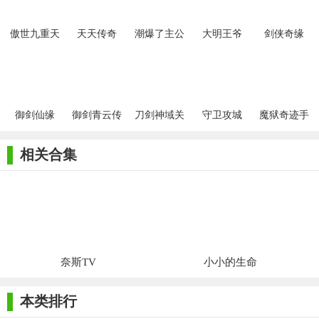
傲世九重天
天天传奇
潮爆了主公
大明王爷
剑侠奇缘
手游
御剑仙缘
御剑青云传
刀剑神域关
守卫攻城
魔狱奇迹手
手游
键斗士日服
游
相关合集
奈斯TV
小小的生命
本类排行