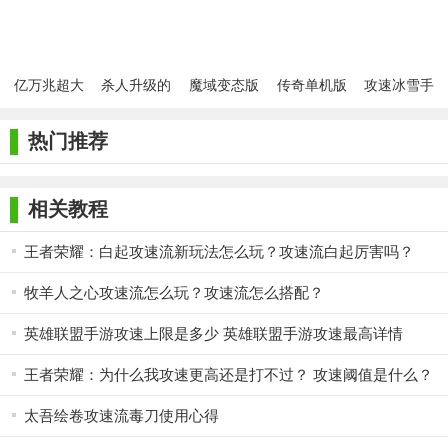
亿万兆超大
杀人升级的
魔域变态版
传奇单机版
攻速冰雪手
极品
传奇
(开服表)
1.76复古版
机版
本
热门推荐
相关教程
王者荣耀：白起攻速流新玩法怎么玩？攻速流白起厉害吗？
牧羊人之心攻速流怎么玩？攻速流怎么搭配？
英雄联盟手游攻速上限是多少 英雄联盟手游攻速最高详情
王者荣耀：为什么我攻速更高还是打不过？ 攻速阈值是什么？
太吾绘卷攻速流毒刀使用心得