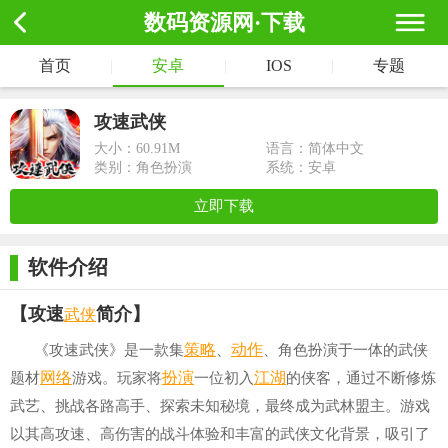
数码资源网·下载
首页
|
安卓
|
IOS
|
专题
攻速武侠
大小：
60.91M
语言：简体中文
类别：角色扮演
系统：安卓
立即下载
软件介绍
武侠
【攻速
简介】
策略
动作
《攻速武侠》是一款集
、
、角色扮演于一体的武侠
网络
扮演
江湖
题材
游戏。玩家将
一位初入
的侠客，通过不断修炼
武艺、挑战各路高手、探索未知秘境，最终成为武林盟主。游戏
以其高攻速、高伤害的战斗体验和丰富的武侠文化背景，吸引了