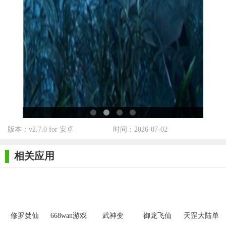
游戏不仅注重玩家的个人成长，更强调团队合作和策略运用，让
玩家在享受战斗快感的同时，也能感受到深厚的武侠文化底蕴。
然而，游戏在后期可能会因内容更新速度和玩家活跃度等因素影
响体验，建议开发者持续优化游戏平衡性和增加新内容以保持玩
家的长期兴趣。
版本：v2.7.0 for 安卓
时间：2026-07-02
相关应用
修罗焚仙
668wan游戏
武神变
御龙飞仙
天罡大陆单
迷失攻速版
职业