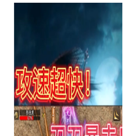
【攻速武侠说明】
1. 角色选择：玩家在创建角色时可以选择不同的门派和职
业，每个门派和职业都有其独特的技能和成长路线。
2. 装备系统：通过打怪、副本、交易等方式获取装备，装备
可提升角色属性，并解锁特殊技能。
3. 武功修炼：游戏内设有丰富的武功体系，玩家需通过打坐
冥想、完成任务、参与活动等方式提升内功修为，从而学习更高
阶的武功。
【攻速武侠过程】
1. 新手引导：玩家初入江湖时，将通过一系列的新手任务和
教程，了解游戏的基本操作和玩法。
2. 主线任务：完成一系列的主线任务，推动剧情发展，逐步