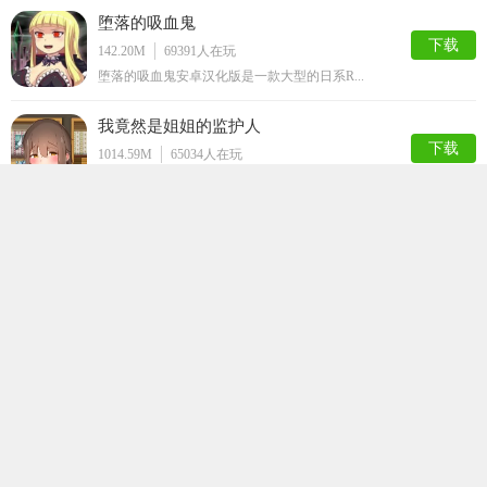
堕落的吸血鬼
下载
142.20M
69391
人在玩
堕落的吸血鬼安卓汉化版是一款大型的日系R...
我竟然是姐姐的监护人
下载
1014.59M
65034
人在玩
我竟然是姐姐的监护人是一个日系的像素风手...
塔纳托斯Thanatos
下载
145.46M
60028
人在玩
塔纳托斯Thanatos是一款二次元高清...
不反抗的女孩世界
下载
37.78M
58334
人在玩
不不反抗的女孩世界是一款非常趣味的角色扮...
邻家女孩安卓直装完整版
下载
551.66M
55064
人在玩