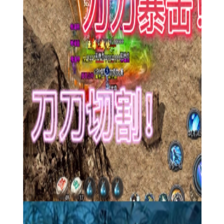
解锁新的地图和功能。
3. 副本挑战：参与各种副本挑战，与队友协作击败BOSS，获
取稀有装备和材料。
【攻速武侠攻略】
1. 快速升级：初期可通过完成新手任务和日常任务快速提升
等级，同时积极参与各类活动也能获得大量经验。
2. 合理分配资源：在装备和武功选择上，应根据自身职业特
点和需求进行合理分配，避免资源浪费。
3. 结交盟友：加入或创建帮派，与盟友一起参与帮派战、攻
城等大型活动，增强实力并体验团队协作的乐趣。
【攻速武侠测评】
《攻速武侠》以其独特的武侠风格、高攻速的战斗体验和丰
富的游戏内容，为玩家打造了一个充满挑战与机遇的武侠世界。