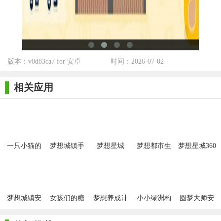
【朋友收集梦想生活点评】
《朋友收集梦想生活》以其温馨的画风、丰富的故事情节和
深度社交功能吸引了大量玩家。它不仅是一款关于建设与管理的
游戏，更是一个关于友情、梦想与成长的旅程。通过与朋友们共
版本：v0d83ca7 for 安卓
时间：2026-07-02
同的努力和奋斗，玩家将体验到无限的乐趣和成就感。
相关应用
一只小猫的
梦想城镇手
梦想星城
梦想都市生
梦想星城360
梦想
游
活手机版
手机版
梦想城镇安
女孩们的糖
梦想养成计
小小绿洲构
圆梦大师安
卓版
果妆
划
建梦想中的
卓版
动物游戏