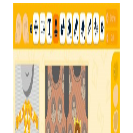
全球其他玩家交流、比拼，共同参与节日庆典和特殊事件，增进
友谊。
4. 故事情节：每个新朋友都带着自己的故事和秘密，通过与
他们的互动，玩家将逐渐揭开这个虚拟世界的神秘面纱，体验丰
富的剧情发展。
【朋友收集梦想生活功能】
1. 朋友互动系统：支持与朋友进行各种互动，如对话、送
礼、合作等，增进彼此间的友谊。
2. 家园定制：提供丰富的建筑和装饰物品，让玩家能够根据
自己的喜好和创意打造独一无二的家园。
3. 任务系统：包括日常任务、成就任务等，完成任务可以获
得资源、奖励和朋友的好感度提升。
4. 市场交易：玩家可以在游戏中开设或访问市场，与其他玩