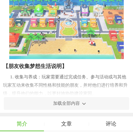
【朋友收集梦想生活说明】
1. 收集与养成：玩家需要通过完成任务、参与活动或与其他
玩家互动来收集不同性格和技能的朋友，并对他们进行培养和升
级，提升他们的能力，以更好地协助建设家园。
加载全部内容
2. 家园建设：利用收集到的资源和朋友们的帮助，玩家可以
自由设计并建造梦想中的家园。从简单的房屋到宏伟的城堡，甚
至是充满异国情调的花园，一切由你做主。
简介
文章
评论
|
|
3. 社交互动：游戏内设有多人合作与对战模式，玩家可以与