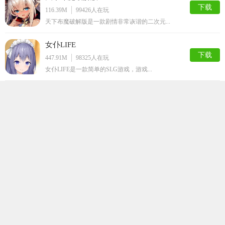
下载
116.39M
99426
人在玩
天下布魔破解版是一款剧情非常诙谐的二次元...
女仆LIFE
下载
447.91M
98325
人在玩
女仆LIFE是一款简单的SLG游戏，游戏...
火影之异族崛起汉化版
下载
847.39M
78793
人在玩
火影之异族崛起汉化版是根据火影忍者动漫改...
家神女房
下载
157.36M
69549
人在玩
家神女房是一款经典日系画风的RPG二次元...
拯救千纱酱
下载
569.49M
69194
人在玩
拯救千纱酱是一款十分精彩纷呈的仿真模拟互...