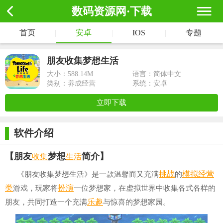
数码资源网·下载
首页
|
安卓
|
IOS
|
专题
朋友收集梦想生活
大小：
588.14M
语言：简体中文
类别：养成经营
系统：安卓
立即下载
软件介绍
收集
生活
【朋友
梦想
简介】
挑战
模拟经营
《朋友收集梦想生活》是一款温馨而又充满
的
类
扮演
游戏，玩家将
一位梦想家，在虚拟世界中收集各式各样的
乐趣
朋友，共同打造一个充满
与惊喜的梦想家园。