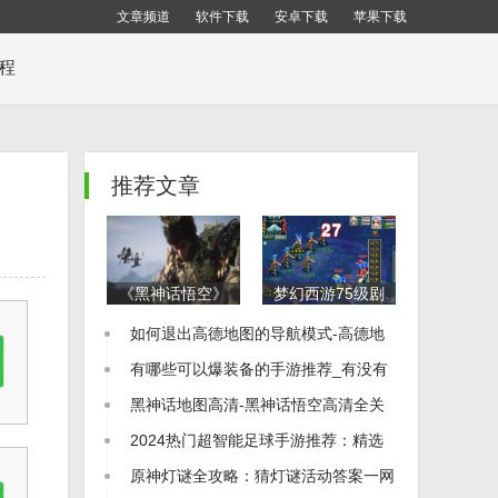
文章频道
软件下载
安卓下载
苹果下载
教程
推荐文章
《黑神话悟空》
梦幻西游75级剧
全地图布局解析
情通关秘籍：全
如何退出高德地图的导航模式-高德地
全地图一览及收
流程详细攻略
集品位置指南
图怎么退出导航
有哪些可以爆装备的手游推荐_有没有
可以爆装备的手游
黑神话地图高清-黑神话悟空高清全关
卡地图图片
2024热门超智能足球手游推荐：精选
足球游戏大全
原神灯谜全攻略：猜灯谜活动答案一网