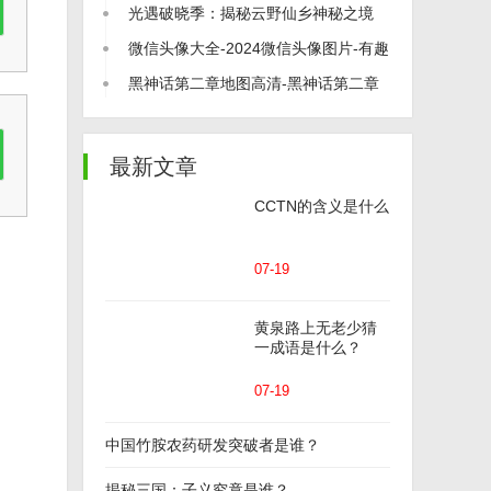
打尽！
光遇破晓季：揭秘云野仙乡神秘之境
微信头像大全-2024微信头像图片-有趣
的微信头像
黑神话第二章地图高清-黑神话第二章
地图介绍
最新文章
CCTN的含义是什么
07-19
黄泉路上无老少猜
一成语是什么？
07-19
中国竹胺农药研发突破者是谁？
揭秘三国：子义究竟是谁？