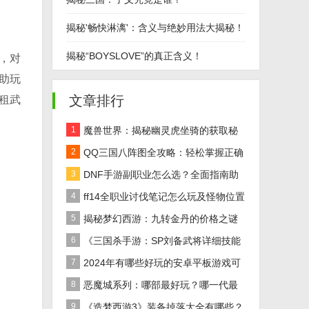
揭秘'畅快淋漓'：含义与绝妙用法大揭秘！
揭秘“BOYSLOVE”的真正含义！
，对
助玩
文章排行
租武
1
魔兽世界：揭秘幽灵虎坐骑的获取秘
籍！
2
QQ三国八阵图全攻略：轻松掌握正确
路线
3
DNF手游副职业怎么选？全面指南助
你做出最佳决策！
4
ff14全职业讨伐笔记怎么玩及怪物位置
汇总在哪里？
5
揭秘梦幻西游：九转金丹的价格之谜
及全面解析
6
《三国杀手游：SP刘备武将详细技能
效果解析》
7
2024年有哪些好玩的安卓平板游戏可
以下载推荐？
8
恶魔城系列：哪部最好玩？哪一代最
经典？
9
《造梦西游3》装备掉落大全有哪些？