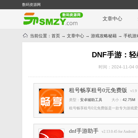
数码资源网
文章中心
当前位置：
首页
→
文章中心
→
游戏攻略秘籍
→
手机游
DNF手游：
时间：2024-11-04 08
租号畅享租号0元免费版
v1.9 
类型：
安卓辅助工具
大小：
42.75M
租号畅享租号0元免费版是一款专为游戏爱
dnf手游助手
v2.13.0.45 for Android