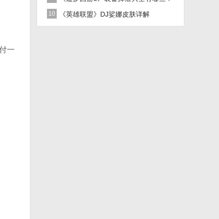
10
《英雄联盟》DJ娑娜皮肤详解
付一