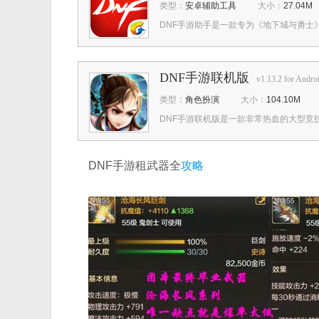
类型：
安卓辅助工具
大小：
27.04M
DNF手游助手是一款专为《地下城与勇士》
DNF手游联机版
v1.13.2 for Andro
类型：
角色扮演
大小：
104.10M
DNF手游联机版是一款非常热血的大型竞技
DNF手游租武器全
攻略