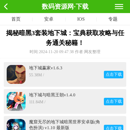
数码资源网·下载
首页
|
安卓
|
IOS
|
专题
揭秘暗黑3套装地下城：宝典获取攻略与任
务通关秘籍！
时间:2024-11-20 09:47:38
作者:网友整理
地下城赢家v1.6.3
点击下载
55.38M /
地下城与暗黑王朝v1.4.0
点击下载
111.84M /
魔窟无尽的地下城暗黑世界安卓版(角
色扮演) v1.10 最新版
点击下载