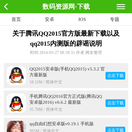
数码资源网·下载
首页
|
安卓
|
IOS
|
专题
关于腾讯QQ2015官方版最新下载以及
qq2015内测版的辟谣说明
时间:2014-03-27 08:58:31
作者:网友整理
QQ2015安卓版(手机QQ2015) v5.3.2 官
方最新版
点击下载
18.11M / 简体中文
手机腾讯QQ2016官方正式版(腾讯QQ
安卓版2016) v6.6.2 最新版
点击下载
35.70M / 简体中文
qq自由幻想安卓版v0.19.1 手机版
点击下载
995M / 简体中文