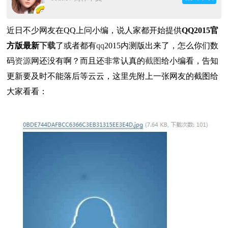
近日不少网友在QQ上问小编，说人家都开始提供
QQ2015官
方版最新
下载
了或者都有
qq
2015内测版出来了，怎么你们数
码
资源
网还没有啊？而且还非常认真的
截图
给小编看，告知
更新要及时不能落后等云云，这里先附上一张网友的截图给
大家看看：