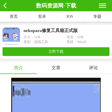
数码资源网·下载
首页
|
安卓
|
IOS
|
专题
nekopara修复工具箱正式版
大小：
11M
语言：11M
类别：游戏工具
系统：Winall
立即下载
简介
文章
评论
|
|