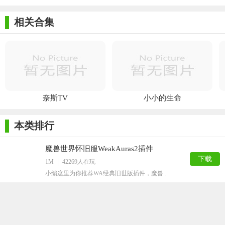
相关合集
奈斯TV
小小的生命
本类排行
魔兽世界怀旧服WeakAuras2插件
下载
1M
42269
人在玩
小编这里为你推荐WA经典旧世版插件，魔兽...
无人机模拟器中文版
下载
8M
18555
人在玩
无人机驾驶技术需要多加练习，我们的无人机...