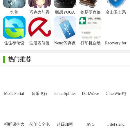
饥荒
巧克力与香
联想YOGA
创易硬盘修
金山卫士系
Nekopara巧
子兰vol.3
专用修复工
复工具正式
统漏洞修复
克力MOD
具正式版
版
工具独立正
式版
佳佳存储设
注册表修复
Netac闪存盘
打印机自动
Recovery for
备镜像工具
专家正式版
工具箱正式
诊断工具正
Excel
正式版
版
式版
热门推荐
MediaPortal
音乐飞行
JoinerSplitter
DarkWave
GlassWire电
Mcool
Studio32位
脑版
福昕保护大
亿印安全电
超级加密
AVG
FileFriend