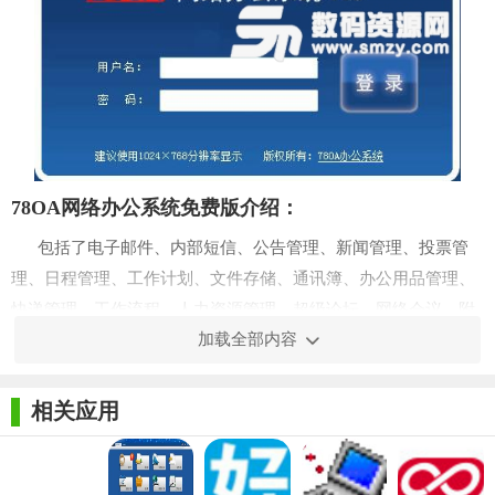
78OA网络办公系统免费版介绍：
包括了电子邮件、内部短信、公告管理、新闻管理、投票管
理、日程管理、工作计划、文件存储、通讯簿、办公用品管理、
快递管理、工作流程、人力资源管理、超级论坛、网络会议、附
加载全部内容
件程序、系统设置管理等二十几类办公管理功能。
集成了包括手写签章、电子表单、自定义流程设计在内的155
相关应用
个功能模块，覆盖企业管理71%以上的网络办公事务，是适合所
有行业企事业单位的网络办公系统。
采用领先的B/S（浏览器/服务器）操作方式，使企业网络办公