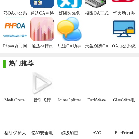
不受地域限制。78OA办公系统经过4次大的系统升级和46次版本
78OA办公系
通达OA网络
好团队oa免
极限OA正式
华天动力协
更新，融合了78OA多年的研发经验，经受了7年的客户使用考
统
智能办公系
费版
版
同oa系统官
验，融合现代企业先进的管理模式，运用先进的计算机技术，使
统
方版
得企业信息化管理更加科学高效。
Phpoa协同网
通达oa精灵
思道OA助手
天生创想OA
OA办公系统
络办公系统
2010绿色版
正式版
办公系统
图标免费版
热门推荐
MediaPortal
音乐飞行
JoinerSplitter
DarkWave
GlassWire电
Mcool
Studio32位
脑版
78OA网络办公系统免费版特色：
采用人性化的菜单和模块分类，每一个普通用户无需专业培
训，即可轻松的使用78OA办公系统。简约时尚的操作界面，使办
福昕保护大
亿印安全电
超级加密
AVG
FileFriend