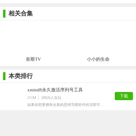
相关合集
奈斯TV
小小的生命
本类排行
xmind8永久激活序列号工具
下载
211M
28826
人在玩
如果你想要拥有全新的思维导图软件的话那可...
丽升网上阅卷系统官方版
下载
4M
13893
人在玩
丽升网上阅卷系统官方版是款有效跟踪阅卷进...