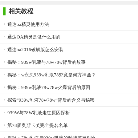
师正式版
子印客户端
3000免费版
Antivirus
公更加高效，最大限度的消除视觉疲劳，完美解决了同类OA办公
Free Edition
相关教程
系统无法解决的系统性能问题。
基于领先的Apache平台、安全高效的PHP语言和MySQL数据
通达oa精灵使用方法
库开发，系统数据集中存取，用户多级权限管理，即完美的保证
通达OA精灵是做什么用的
了系统数据安全，又大大提高系统性能稳定性，还使系统可平滑
的过度升级。78OA办公系统采用开放的系统架构，具有完美的可
通达oa2016破解版怎么安装
扩展性特点，是企业信息化建设和企业信息化管理的最佳平台。
揭秘：939w乳液与78w78w背后的故事
揭秘：w永久939w乳液78究竟是何方神圣？
揭秘：939w乳液78w78w火爆背后的原因
探索“939w乳液78w78w”背后的含义与秘密
939W与78W乳液走红原因探析
第78届奥斯卡奖完全提名名单