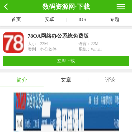
数码资源网·下载
首页
|
安卓
|
IOS
|
专题
78OA网络办公系统免费版
大小：
22M
语言：22M
类别：办公软件
系统：Winall
立即下载
简介
文章
评论
|
|