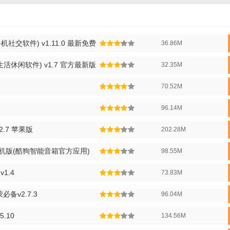
AI小聚具备深度学习能力，能够持续自我优化，提供更加贴心、精准的服务
无论是工作学习、娱乐休闲还是生活琐事，AI小聚都能提供实用的帮助和解
机社交软件) v1.11.0 最新免费
36.86M
格遵守用户隐私政策，确保用户数据安全，让用户放心使用。
活休闲软件) v1.7 官方最新版
32.35M
70.52M
AI小聚进行日常对话，分享心情、趣事，甚至可以一起玩游戏、解谜。
入或创建兴趣小组，与志同道合的人一起交流、分享，拓宽社交圈。
96.14M
用AI小聚提供的学习资源，如语言学习、编程入门等，提升自我能力。
2.7 苹果版
202.28M
置闹钟、天气预报、菜谱查询等，让AI小聚成为你生活中的得力助手。
手机版(酷狗智能音箱官方应用)
98.55M
1.4
73.83M
社交、娱乐、学习、生活助手于一体的智能应用，凭借其高度智能化、个
用户带来了前所未有的智能生活体验。无论是追求新鲜感的年轻人，还是
必备v2.7.3
96.04M
，都能在这里找到属于自己的乐趣和便利。同时，AI小聚注重用户隐私
5.10
134.56M
，也能安心使用。