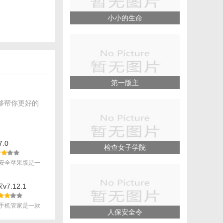
小小的生命
第一版主
够帮你更好的
对话。
助用户发现新兴
.0
检查女子学院
安全苹果版是一
.
率。
7.12.1
资讯和娱乐内
手机管家是一款
人保安全令
.