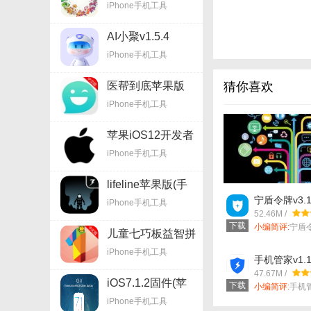
iPhone手机工具
v1.8 iPhone版
AI小聚v1.5.4
iPhone手机工具
医帮到底苹果版
猜你喜欢
(手机医疗软件)
iPhone手机工具
v1.9.4 iOS版
苹果iOS12开发者
【AI小聚技巧】
预览版beta3描述
iPhone手机工具
文件官方版
1. 智能问答：直
lifeline苹果版(手
2. 兴趣探索：在
机冒险解谜游戏)
宁盾令牌v3.1
iPhone手机工具
v1.15 iOS版
趣。
52.46M /
下载
小编简评:
宁盾
儿童七巧板益智拼
款手机令牌应...
3. 日程管理：利
图苹果版(手机益
iPhone手机工具
智游戏) v3.14.0
手机管家v1.1
4. 个性化推荐：
iOS版
47.67M /
容。
iOS7.1.2固件(苹
下载
小编简评:
手机
果全系列产品固
是一款iph...
iPhone手机工具
【AI小聚亮点】
件) 最新版