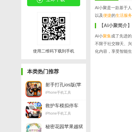
AI小聚是一款基于
以及
便捷
的
生活服务
【AI小聚简介】
AI小
聚集
成了先进的
不限于社交聊天、兴
使用二维码下载到手机
化内容，享受智能生
本类热门推荐
射手打孔ios版(苹
果射击手游) v1.8
iPhone手机工具
最新版
救护车模拟停车
ios版(模拟停车游
iPhone手机工具
戏) v1.8 最新苹果
版
秘密花园苹果越狱
版(手机休闲游戏)