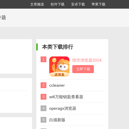
文章频道
软件下载
安卓下载
苹果下载
专题
本类下载排行
1
悟空浏览器2024
立即下载
ccleaner
2
wifi万能钥匙查看器
3
operagx浏览器
4
白描新版
5