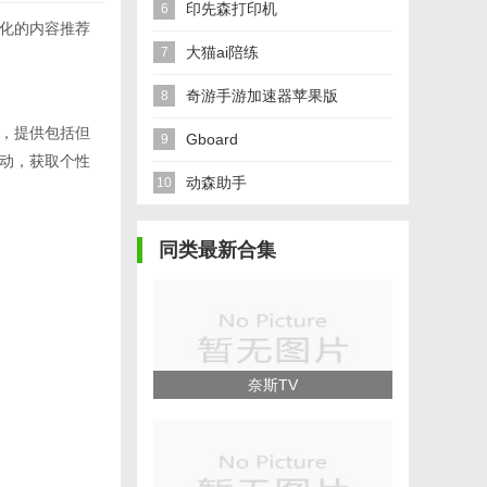
印先森打印机
6
化的内容推荐
大猫ai陪练
7
奇游手游加速器苹果版
8
，提供包括但
Gboard
9
互动，获取个性
动森助手
10
同类最新合集
奈斯TV