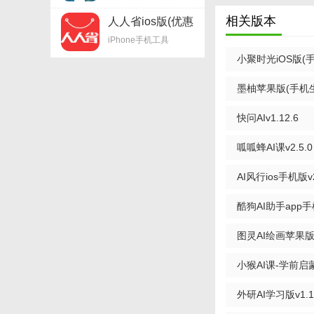
1. 高度智能化：
相关版本
人人省ios版(优惠
券购物平台) v1.5
iPhone手机工具
2. 多场景覆盖：
iPhone版
小聚时光iOS版(手
3. 隐私保护：严
版
墨柚苹果版(手机生
【AI小聚玩法】
快问AIv1.12.6
1. 社交互动：与
2. 兴趣社群：加
呱呱蜂AI课v2.5.0
3. 技能学习：利
AI风行ios手机版v
4. 生活助手：设
酷狗AI助手app
【AI小聚点评】
v1.8.13 苹果版
图灵AI绘画苹果版v
AI小聚作为一款集
场景覆盖的特点，为
小猴AI课-学前启蒙
服务的各年龄段人群
外研AI学习版v1.1
享受智能服务的同时