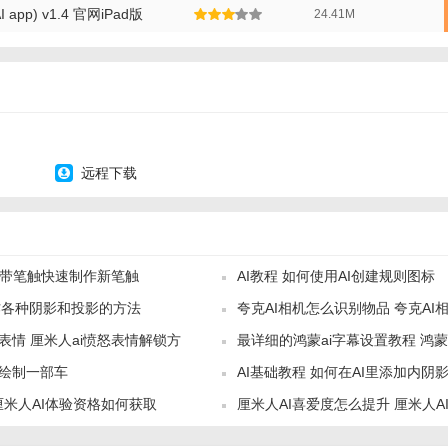
app) v1.4 官网iPad版
24.41M
远程下载
I自带笔触快速制作新笔触
AI教程 如何使用AI创建规则图标
制作各种阴影和投影的方法
夸克AI相机怎么识别物品 夸克AI
表情 厘米人ai愤怒表情解锁方
最详细的鸿蒙ai字幕设置教程 鸿蒙
.0 绘制一部车
AI基础教程 如何在AI里添加内阴
别日语吗
厘米人AI体验资格如何获取
厘米人AI喜爱度怎么提升 厘米人A
程