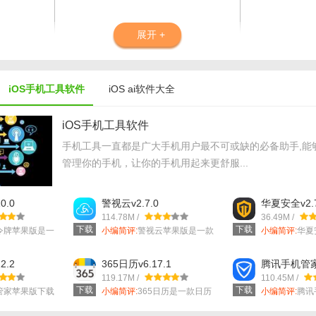
展开 +
iOS手机工具软件
iOS ai软件大全
iOS手机工具软件
手机工具一直都是广大手机用户最不可或缺的必备助手,能
管理你的手机，让你的手机用起来更舒服...
接输入问题或需求，AI小聚会快速给出答案或解决方案，支持多种语境下的
“发现”板块，AI小聚会根据用户的浏览历史和兴趣偏好，推荐相关内容，帮
0.0
警视云v2.7.0
华夏安全v2.7
114.78M /
36.49M /
下载
下载
令牌苹果版是一
小编简评:
警视云苹果版是一款
小编简评:
华夏
针对安防运营...
款功能强大的..
用AI小聚的日程功能，可以方便地记录、提醒重要事件，提高生活和工作效
2.2
365日历v6.17.1
腾讯手机管家v
通过不断与AI小聚互动，它能更加精准地理解你的喜好，为你推送个性化的
119.17M /
110.45M /
下载
下载
管家苹果版下载
小编简评:
365日历是一款日历
小编简评:
腾讯
app，拥...
手机管理软件..