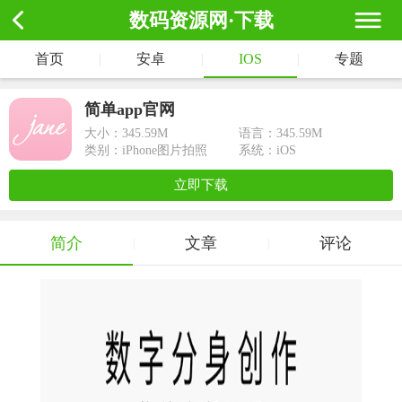
数码资源网·下载
首页
|
安卓
|
IOS
|
专题
简单app官网
大小：
345.59M
语言：345.59M
类别：iPhone图片拍照
系统：iOS
立即下载
简介
文章
评论
|
|