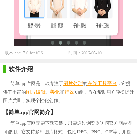
版本：v4.7.0 for iOS
时间：2026-05-10
软件介绍
图片处理
在线
工具
平台
简单app官网是一款专注于
的
，它提
图片编辑
美化
特效
供了丰富的
、
和
功能，旨在帮助用户轻松提升
图片质量，实现个性化创作。
【简单app官网简介】
简单app官网无需下载安装，只需通过浏览器访问官方网站即
可使用。它支持多种图片格式，包括JPEG、PNG、GIF等，并提