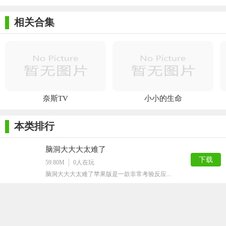
乐
司游戏
跳
相关合集
奈斯TV
小小的生命
本类排行
脑洞大大大太难了
下载
59.80M
0
人在玩
脑洞大大大太难了苹果版是一款非常考验反应...
勇士登堡手机版
下载
81.67M
0
人在玩
还在还念和小伙伴玩红白机时的快乐么,那就...