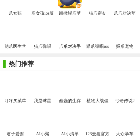
爪女孩
爪女孩ios版
凯撒锐爪苹
猫爪密友
爪爪对决苹
果版
APP苹果版
果版
萌爪医生苹
猫爪弹唱
爪爪对决手
猫爪弹唱ios
握爪宠物
果版
机版
iphone版
热门推荐
【爪女孩苹果版用法】
1. 下载与安装：首先，玩家需要在苹果应用商店搜索“爪女
孩”并下载安装。
2. 打开游戏：安装完成后，点击游戏图标进入游戏界面。
叮咚买菜苹
我是球星
蠢蠢的生存
植物大战僵
弓箭传说2
果手机版
尸2拓维版
3. 选择游戏模式：游戏提供多种模式和任务，玩家可以根据
喜好选择。
4. 开始抓取：通过摇杆或屏幕控制爪女孩的位置，点击抓取
君子爱财
AI小聚
AI小清单
123云盘官方
大众学车