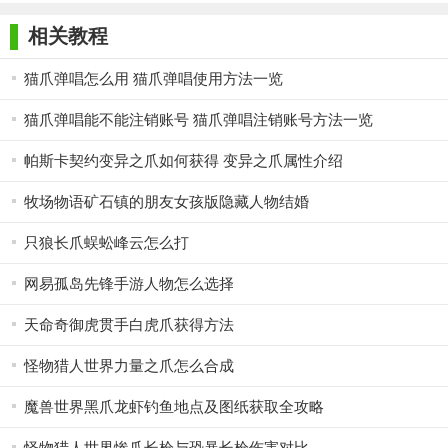
版
按钮进行抓取。
相关教程
【爪女孩苹果版玩法】
1. 抓取扭蛋：玩家需要操作爪女孩抓取游戏机中的各种扭
猫爪弹唱怎么用 猫爪弹唱使用方法一览
蛋。每个扭蛋都充满了未知和惊喜，可能包含金币、宝石、道具
猫爪弹唱能不能注销账号 猫爪弹唱注销账号方法一览
或各种有趣的玩偶。
帕斯卡契约变异之爪如何获得 变异之爪属性介绍
2. 解锁收藏品：通过抓取扭蛋，玩家可以解锁各种收藏品，
包括玩具、帽子等。这些收藏品可以用来装饰游戏内的收藏架或
牧场物语矿石镇的朋友女孩版隐藏人物结婚
改变爪女孩的外观。
只狼长爪蜈蚣峰云怎么打
3. 完成任务：游戏内设有丰富的任务系统，玩家可以通过完
网易孤岛先锋手游人物怎么选择
成任务获得金币、宝石等奖励。
天命奇御虎贯手白虎爪获得方法
【爪女孩苹果版攻略】
怪物猎人世界力量之爪怎么合成
1. 优先抓取彩色扭蛋：彩色扭蛋通常包含更好的奖励，因此
玩家在抓取时应优先考虑。
魔兽世界黑爪龙虾钓鱼地点及图纸获取全攻略
2. 利用金币和宝石：金币和宝石是游戏中的虚拟货币，可以