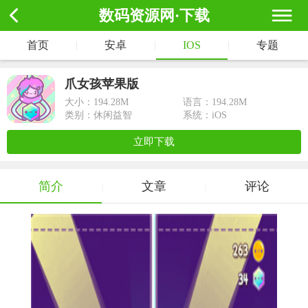
数码资源网·下载
首页
|
安卓
|
IOS
|
专题
爪女孩苹果版
大小：
194.28M
语言：194.28M
类别：休闲益智
系统：iOS
立即下载
简介
文章
评论
|
|