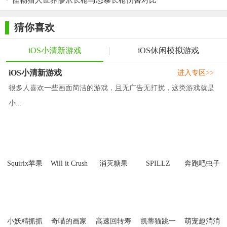
怪物猎人世界惨爪长枪与恐暴长枪伤害对比
用来缩短解锁时间、购买新机器或重置机器等。玩家可以通过抓
取扭蛋或观看视频广告来获取金币和宝石。
猜你喜欢
3. 完成每日任务：每日任务提供了额外的奖励，玩家应尽可
iOS小清新游戏
iOS休闲模拟游戏
能完成这些任务以获取更多资源。
【爪女孩苹果版推荐】
iOS小清新游戏
进入专区>>
很多人喜欢一些画面简洁的游戏，且无广告无打扰，这类游戏就是
爪女孩苹果版以其独特的玩法、可爱的画风和治愈的游戏体
小...
验赢得了玩家的喜爱。无论你是休闲游戏爱好者还是寻找治愈系
游戏的玩家，都不妨试试这款游戏。它不仅能让你享受抓娃娃的
乐趣，还能让你在忙碌的生活中放松心情，享受片刻的宁静。如
果你喜欢抓娃娃或收集类游戏，那么爪女孩绝对值得一试。
Squirix苹果
Will it Crush
消灭糖果
SPILLZ
奔跑吧虫子
版
2018游戏
小妖精抓抓
奇喵的画家
高速回转寿
凯蒂猫跳一
萌宠趣消消