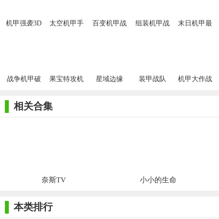
机甲强袭3D
太空机甲手
百变机甲战
组装机甲战
末日机甲最
游
争安卓版
士安卓版
新版
战争机甲破
果宝特攻机
星域边缘
装甲战队
机甲大作战
解安卓版
甲保卫战最
新版
相关合集
奈斯TV
小小的生命
本类排行