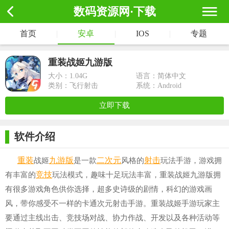
数码资源网·下载
首页
|
安卓
|
IOS
|
专题
重装战姬九游版
大小：
1.04G
语言：简体中文
类别：飞行射击
系统：Android
立即下载
软件介绍
重装
九游版
二次元
射击
战姬
是一款
风格的
玩法手游，游戏拥
竞技
有丰富的
玩法模式，趣味十足玩法丰富，重装战姬九游版拥
有很多游戏角色供你选择，超多史诗级的剧情，科幻的游戏画
风，带你感受不一样的卡通次元射击手游。重装战姬手游玩家主
要通过主线出击、竞技场对战、协力作战、开发以及各种活动等