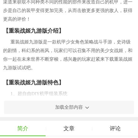
渠道来获取不同种类不同的性能的部件来改造自己的机甲，进一
步是自己的装甲变得更加完美，从而击败更多更强的敌人，获得
更高的评价！
【重装战姬九游版介绍】
重装战姬九游版是一款机甲少女角色策略战斗手游，史诗级
的剧情，科幻系的画风，玩家们可以召集不用的美少女战姬，和
你一起在未来世界不断穿梭，感兴趣的玩家赶紧来下载重装战姬
九游版试试吧。
【重装战姬九游版特色】
1、超自由DIY机甲组装系统
从敌方身上夺取部件，用于自身机体的组装，打造出充满自
加载全部内容
己个性的机体。
凑齐特定机体数个部件可幻化为角色专用机体，更可变形为
简介
文章
评论
|
|
独特造型。