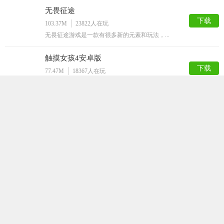
无畏征途
下载
103.37M
23822
人在玩
无畏征途游戏是一款有很多新的元素和玩法，...
触摸女孩4安卓版
下载
77.47M
18367
人在玩
触摸女孩是一款非常好玩的宅男游戏，这款准...
Honey Select手机版
下载
52.03M
15432
人在玩
多种类型的美少女供你选择,到底哪位会成为...
GalGunReturns
下载
4.06G
14969
人在玩
GalGunReturns这是一款二次元...
管教蒂法手机版
下载
65.27M
13626
人在玩