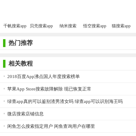
大鲸搜索app是一款功能强大的万能搜索神器，在这里你可以
搜索到你需要的各种资源，感兴趣的内容都可以在这里来进行搜
索查找，快速发现海量热门的资源内容，并且操作简单便捷，通
千帆搜索app
贝壳搜索app
纳米搜索
悟空搜索app
猫搜索app
App
过关键字即可联想搜索，各种类别的资讯以及热点都可以在线阅
热门推荐
读，还可以享受到专业级的结果过滤服务，更多过滤资源随时掌
握于自己的手中。
相关教程
2018百度App沸点国人年度搜索榜单
苹果App Store搜索故障解除 现已恢复正常
绿查app真的可以鉴别渣男渣女吗 绿查app可以识别海王吗
微店搜索店铺信息
闲鱼怎么搜索指定用户 闲鱼查询用户在哪里