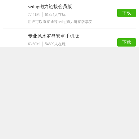
sedog磁力链接会员版
下载
77.41M
61824
人在玩
用户可以直接通过sedog磁力链接版享受...
专业风水罗盘安卓手机版
下载
63.60M
54699
人在玩
风水是中华民族历史悠久的一门玄术，很多人...
花蝶app
下载
44.26M
15582
人在玩
花蝶app是一款可以直接在浏览器上面进行...
雨见浏览器
下载
59.53M
7696
人在玩
雨见浏览器app是一款体积轻巧、功能强大...
Samsung Max清爽版
下载
60.57M
6992
人在玩