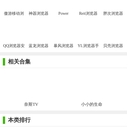
傲游移动浏
神器浏览器
Power
Reit浏览器
胖次浏览器
览器APP最
APP安卓版
Browser安卓
APP最新版
手机版
新版
版
QQ浏览器安
蓝龙浏览器
暴风浏览器
YL浏览器手
贝壳浏览器
卓版
app手机版
手机版
机版
app
相关合集
奈斯TV
小小的生命
本类排行