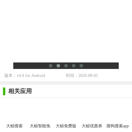
可以简单的浏览自己想要的内容，点击即可，上手就是这么
的轻松简单，不用担心复杂的操作。
体验到不一样的简单搜索操作，你想要的都可以找到，给你
不错的专业搜索玩法。
不错的过滤玩法等你来进行操作，只要你想要的内容，带来
不一样的搜索服务操作体验。
【大鲸搜索app优势】
大鲸搜索app支持自动全网搜索
版本：v4.8 for Android
时间：2026-08-05
汇总各网站结果
相关应用
点击结果卡片快速预览
长按结果卡片打开对应APP
大鲸搜索app无开屏广告
大鲸搜索
大鲸智能免
大鲸免费版
大鲸优惠券
搜狗搜索app
【大鲸搜索app说明】
费版
最新版本