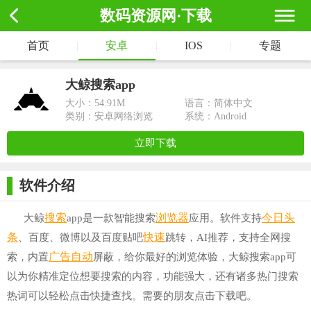
数码资源网·下载
首页
|
安卓
|
IOS
|
专题
大鲸搜索app
大小：
54.91M
语言：简体中文
类别：安卓网络浏览
系统：Android
立即下载
软件介绍
搜索
浏览器
今日头
大鲸
app是一款智能搜索
应用。软件支持
条
快速
、百度、微博以及百度贴吧
跳转，AI推荐，支持全网搜
广告
自动
索，内置
屏蔽，给你最好的浏览体验，大鲸搜索app可
以为你精准定位想要搜索的内容，功能强大，还有诸多热门搜索
热词可以轻松点击快捷查找。需要的朋友点击下载吧。