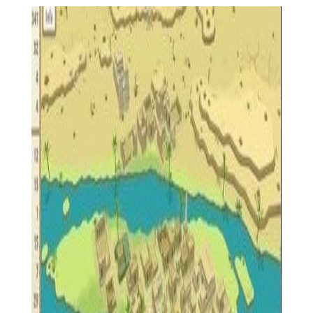
3. 科技研发：游戏中有科技树系统，玩家可以通过研究解锁
新的技术和建筑，如农业技术、制造业、军事装备等。
4. 外交与战争：与其他文明进行贸易、结盟或宣战，通过外
交手段或军事行动来扩张领土和影响力。
【古埃及建设者汉化版功能】
1. 地图编辑器：允许玩家自定义地图，创造独特的游戏环境
和挑战。
2. 多人模式：支持与朋友或全球玩家联机，共同建设或进行
对战。
3. 教育模式：提供关于古埃及历史和文化的丰富知识，让玩
家在游戏中学习知识。
4. 成就系统：完成特定任务和挑战可以获得成就，解锁特殊
奖励和内容。
【古埃及建设者汉化版技巧】