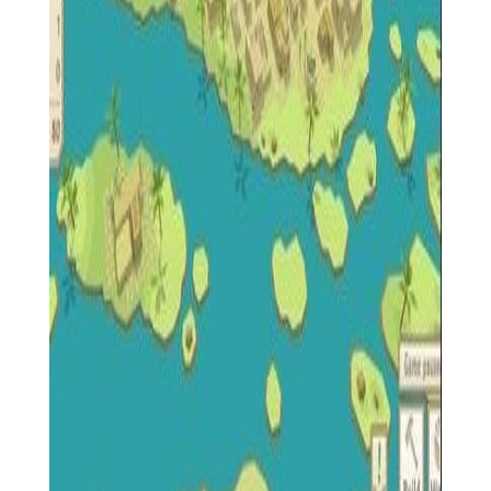
1. 优先发展农业：初期应重点发展农业，确保粮食供应，为
其他建设提供基础。
2. 平衡资源分配：合理安排资源生产与消耗，避免某一种资
源短缺影响整体发展。
3. 科技与建筑同步发展：在发展农业和工业的同时，也要注
意科技研发，以解锁更高级的建筑和技术。
4. 外交策略：根据不同文明的特点制定外交策略，利用结盟
或贸易增加自身实力。
【古埃及建设者汉化版测评】
《古埃及建设者汉化版》以其精美的画面、丰富的游戏内容
和深入的历史背景深受玩家喜爱。游戏不仅考验玩家的策略和经
营能力，还提供了丰富的教育价值，让玩家在娱乐中了解古埃及
文明的历史与文化。多样化的游戏模式和多人互动功能增加了游
戏的可玩性和趣味性。总体而言，《古埃及建设者汉化版》是一