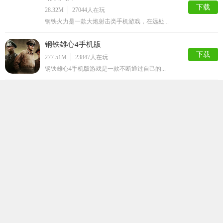
下载
28.32M
27044
人在玩
钢铁火力是一款大炮射击类手机游戏，在远处...
钢铁雄心4手机版
下载
277.51M
23847
人在玩
钢铁雄心4手机版游戏是一款不断通过自己的...
末世王者破解版
下载
125.69M
19539
人在玩
末世王者破解版是一款策略末日战争主题生存...
海岛奇兵无限钻石破解版
下载
161.64M
16230
人在玩
抢滩大作战BoomBeach是一款攻打由...
红色警戒2共和国之辉安卓手机版单机
下载
460M
15469
人在玩
现在在手机上也能玩红警了，这个红色警戒2...