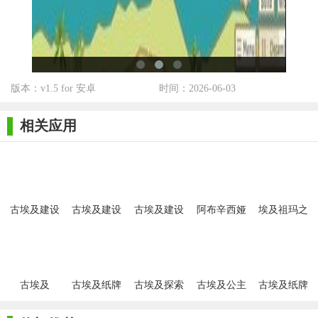
款值得推荐的模拟经营类游戏。
版本：v1.5 for 安卓
时间：2026-06-03
相关应用
古埃及建设
古埃及建设
古埃及建设
阿布辛西娅
埃及祖玛之
者内置菜单
者
者中文版
阿努比斯的
神庙汉化版
古埃及
古埃及纸牌
古埃及探索
古埃及公主
古埃及纸牌
消消看
惊艳
接龙