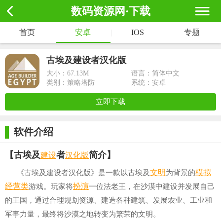
数码资源网·下载
首页
|
安卓
|
IOS
|
专题
古埃及建设者汉化版
大小：
67.13M
语言：简体中文
类别：策略塔防
系统：安卓
立即下载
软件介绍
建设
汉化版
【古埃及
者
简介】
文明
模拟
《古埃及建设者汉化版》是一款以古埃及
为背景的
经营类
扮演
游戏。玩家将
一位法老王，在沙漠中建设并发展自己
的王国，通过合理规划资源、建造各种建筑、发展农业、工业和
军事力量，最终将沙漠之地转变为繁荣的文明。