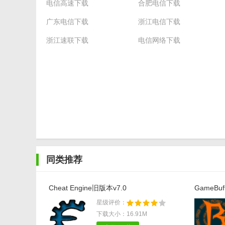
电信高速下载
合肥电信下载
广东电信下载
浙江电信下载
浙江速联下载
电信网络下载
猜你喜欢
同类推荐
Cheat Engine旧版本v7.0
GameBuf
星级评价：
下载大小：16.91M