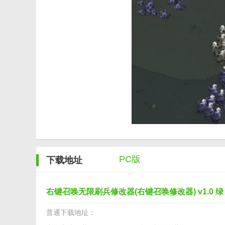
PC版
下载地址
右键召唤无限刷兵修改器(右键召唤修改器) v1.0 绿
色版
普通下载地址：