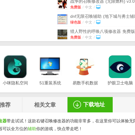
战争的召唤修改器
(无限燃料) v3.0
费版
免费版
/
中文
/
dnf无限召唤辅助
(地下城与勇士辅
v08.12A 绿色免费版
绿色版
/
中文
/
猎人野性的呼唤八项修改器
免费版
免费版
/
中文
/
收获日2大量刷兵补丁最新版
(刷
量敌人) v1.0 免费版
免费版
/
中文
/
英灵神殿召唤乌鸦高空探索MOD
中文
/
收获日2大量刷兵MOD
(超过百位
兵) v1.0 最新版
小咪隐私空间
51重装系统
中文
易数手机数据
/
护眼卫士电脑
最新版
电脑版
恢复软件
版v1.0.3
三位一体2五项修改器
(无限生命) 
v1.0.0.3
v20.21.12.12
v1.2.5
色版
绿色版
/
中文
/
下载地址
推荐
相关文章
改器
带走试试！这款右键召唤修改器的功能非常多，在这里你可以体验无
器可以全方位的
辅助
你的游戏，快点带走吧！