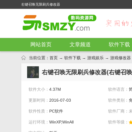
右键召唤无限刷兵修改器
网站首页
文章频道
软件下载
当前位置：
首页
→
软件下载
→
游戏娱乐
→
游戏修改器
右键召唤无限刷兵修改器(右键召唤修改
软件大小：
4.37M
软件语言：
更新时间：
2016-07-03
软件类别：
软件性质：
PC软件
软件厂商：
运行环境：
WinXP,WinAll
软件等级：