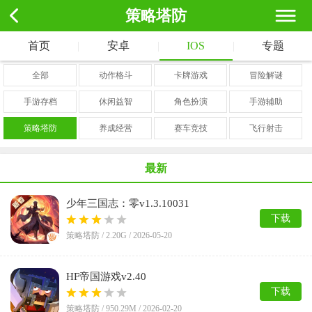
策略塔防
首页
|
安卓
|
IOS
|
专题
全部
动作格斗
卡牌游戏
冒险解谜
手游存档
休闲益智
角色扮演
手游辅助
策略塔防
养成经营
赛车竞技
飞行射击
最新
少年三国志：零v1.3.10031
下载
策略塔防 /
2.20G
/
2026-05-20
HF帝国游戏v2.40
下载
策略塔防 /
950.29M
/
2026-02-20