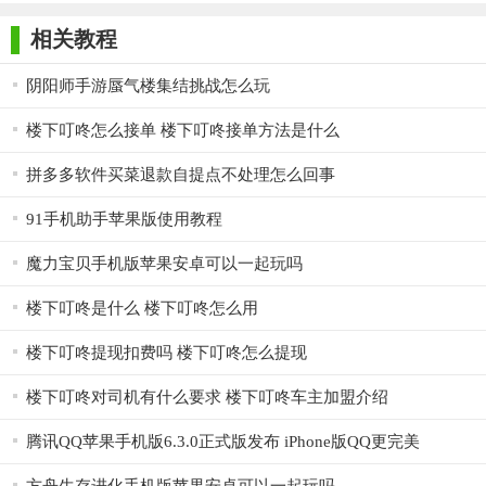
版
确保商品按时送达。
相关教程
【叮咚买菜苹果手机版亮点】
阴阳师手游蜃气楼集结挑战怎么玩
1. 自营生鲜，新鲜有保障：叮咚买菜从源头到配送层层把
关，确保商品新鲜度和质量。
楼下叮咚怎么接单 楼下叮咚接单方法是什么
2. 极速配送，准时达：用户下单后，可享受快速配送服务，
拼多多软件买菜退款自提点不处理怎么回事
通常在1小时内完成，部分区域甚至可实现29分钟准时达。
91手机助手苹果版使用教程
3. 品类齐全，一站式购物：平台提供丰富的生鲜食材和厨房
用品，满足用户一站式购物需求。
魔力宝贝手机版苹果安卓可以一起玩吗
4. 菜谱推荐，做饭无忧：APP内置菜谱推荐功能，为用户提供
楼下叮咚是什么 楼下叮咚怎么用
创意料理、宝宝餐、家常菜等多样化菜谱，让做饭成为生活乐趣
楼下叮咚提现扣费吗 楼下叮咚怎么提现
之一。
楼下叮咚对司机有什么要求 楼下叮咚车主加盟介绍
【叮咚买菜苹果手机版优势】
腾讯QQ苹果手机版6.3.0正式版发布 iPhone版QQ更完美
1. 优质商品：叮咚买菜与多家农场和供应商合作，精选优质
生鲜食材，确保商品品质。