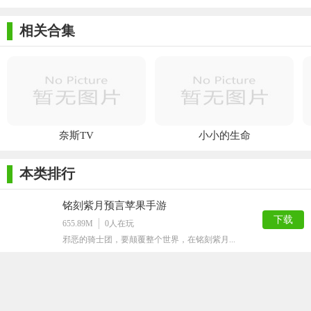
软件
件
相关合集
奈斯TV
小小的生命
本类排行
铭刻紫月预言苹果手游
下载
655.89M
0
人在玩
邪恶的骑士团，要颠覆整个世界，在铭刻紫月...
t3出行ios版
下载
178.31M
0
人在玩
现在很多人出门都会选择网约车平台呢，t3...