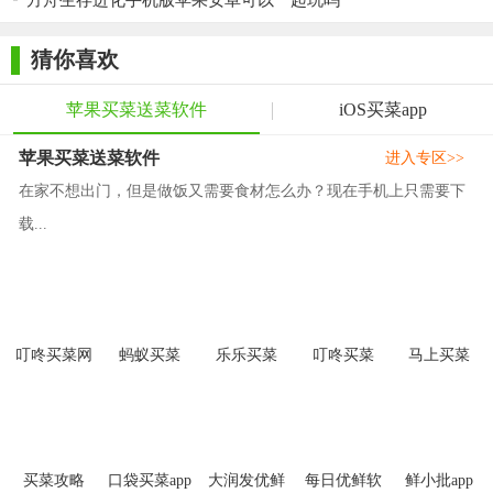
方舟生存进化手机版苹果安卓可以一起玩吗
2. 便捷服务：用户只需下载APP即可享受快速下单、支付和配
猜你喜欢
送服务，省时省力。
3. 良好口碑：叮咚买菜凭借优质的服务和丰富的产品线赢得
苹果买菜送菜软件
iOS买菜app
了广大用户的青睐和好评。
苹果买菜送菜软件
进入专区>>
【叮咚买菜苹果手机版推荐】
在家不想出门，但是做饭又需要食材怎么办？现在手机上只需要下
对于追求新鲜、便捷和优惠的iOS用户来说，叮咚买菜苹果手
载...
机版无疑是一个值得尝试的生鲜购物平台。它不仅提供了丰富的
生鲜食材和厨房用品，还提供了快速配送和优质服务，让用户的
购物体验更加愉悦和便捷。
叮咚买菜网
蚂蚁买菜
乐乐买菜
叮咚买菜
马上买菜
手机版
买菜攻略
口袋买菜app
大润发优鲜
每日优鲜软
鲜小批app