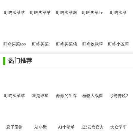
叮咚买菜苹
叮咚买菜苹
叮咚买菜网
叮咚买菜ios
叮咚买菜
果手机
果版
手机版
版
2024
appv9.50.1
叮咚买菜app
叮咚买菜
叮咚买菜领
叮咚收款苹
叮咚小区商
【叮咚买菜苹果手机版功能】
电动车头盔
果版
家苹果版
活动入口ios
1. 商品浏览与搜索：用户可以在APP中浏览各类生鲜食材，包
热门推荐
括新鲜蔬菜、水果、肉禽蛋、米面粮油、水产海鲜等，同时提供
强大的搜索功能，帮助用户快速找到所需商品。
2. 购物车与收藏夹：用户可以将心仪的商品加入购物车或收
藏夹，方便后续购买或管理购物清单。
叮咚买菜苹
我是球星
蠢蠢的生存
植物大战僵
弓箭传说2
果手机版
尸2拓维版
3. 下单与支付：用户选择好商品后，可以选择送货时间并进
行支付，支持多种支付方式，确保交易安全便捷。
4. 订单追踪：用户可以随时查看订单状态，了解配送进度，
君子爱财
AI小聚
AI小清单
123云盘官方
大众学车