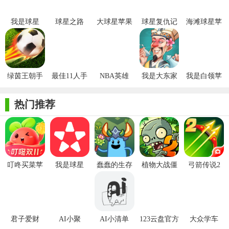
我是球星
球星之路
大球星苹果
球星复仇记
海滩球星苹
iOS版
iPhone版
版
苹果版
果版
【我是球星功能】
绿茵王朝手
最佳11人手
NBA英雄
我是大东家
我是白领苹
1. 新闻资讯：实时更新国内外各大体育赛事的新闻资讯，包
游
游
游戏
果版
括比赛结果、赛前预测、赛后分析等。
热门推荐
2. 球星动态：提供知名球星的最新动态、个人专访、训练视
频等内容，让球迷们更近距离地了解偶像。
3. 赛事直播：支持在线观看各大体育赛事的直播，提供高清
流畅的观看体验。
叮咚买菜苹
我是球星
蠢蠢的生存
植物大战僵
弓箭传说2
果手机版
尸2拓维版
4. 互动社区：设有球迷互动社区，用户可以在这里发表观
点、参与讨论，与其他球迷分享对赛事的看法。
【我是球星内容】
君子爱财
AI小聚
AI小清单
123云盘官方
大众学车