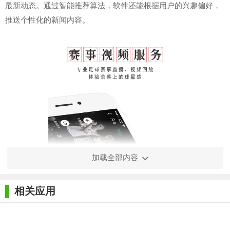
最新动态。通过智能推荐算法，软件还能根据用户的兴趣偏好，
推送个性化的新闻内容。
加载全部内容
相关应用