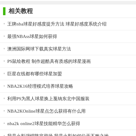
版
1. 新闻频道：涵盖足球、篮球、网球、高尔夫等多个体育项
相关教程
目的新闻资讯。
2. 球星专栏：邀请知名球星撰写专栏文章，分享个人经历、
王牌nba球星好感度提升方法 球星好感度系统介绍
训练心得等。
最强NBAss球星如何获得
3. 赛事预告与回顾：提供即将进行的赛事预告和已结束赛事
澳洲国际网球下载真实球星方法
的精彩回顾。
PS鼠绘教程 制作超酷具有质感的球星漫画
4. 数据分析：利用大数据技术对赛事进行深入分析，提供球
队、球员的详细数据报告。
巨星在线都有哪些球星加盟
5. 视频专区：收录赛事精彩瞬间、球星训练视频、赛事集锦
NBA2K16经理模式培养球星攻略
等内容。
利用PS为黑人球星换上戛纳东北中国服装
【我是球星优势】
NBA2KOnline球星点怎么获得有什么用
1. 内容丰富：涵盖多个体育项目，满足不同球迷的需求。
nba2k online2球星技能精华怎么获得
2. 实时更新：新闻资讯实时更新，确保用户获取的信息及时
准确。