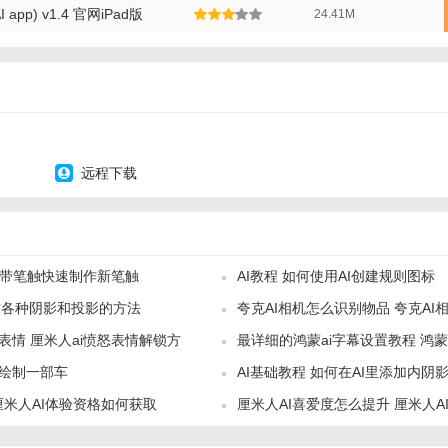
app) v1.4 官网iPad版
24.41M
远程下载
I自带笔触快速制作新笔触
AI教程 如何使用AI创建规则图标
制作各种阴影和投影的方法
夸克AI相机怎么识别物品 夸克AI
表情 厘米人ai愤怒表情解锁方
最详细的鸿蒙ai字幕设置教程 鸿蒙
.0 绘制一部车
AI基础教程 如何在AI里添加内阴
别日语吗
厘米人AI体验资格如何获取
厘米人AI喜爱度怎么提升 厘米人A
程