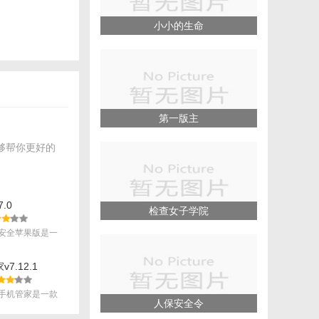
小小的生命
第一版主
够帮你更好的
对话。
助用户发现新兴
.0
检查女子学院
安全苹果版是一
.
率。
7.12.1
资讯和娱乐内
手机管家是一款
人保安全令
.