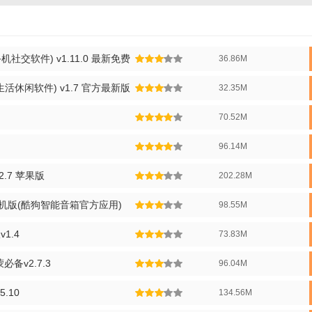
AI小聚具备深度学习能力，能够持续自我优化，提供更加贴心、精准的服务
无论是工作学习、娱乐休闲还是生活琐事，AI小聚都能提供实用的帮助和解
机社交软件) v1.11.0 最新免费
36.86M
格遵守用户隐私政策，确保用户数据安全，让用户放心使用。
活休闲软件) v1.7 官方最新版
32.35M
70.52M
AI小聚进行日常对话，分享心情、趣事，甚至可以一起玩游戏、解谜。
入或创建兴趣小组，与志同道合的人一起交流、分享，拓宽社交圈。
96.14M
用AI小聚提供的学习资源，如语言学习、编程入门等，提升自我能力。
2.7 苹果版
202.28M
置闹钟、天气预报、菜谱查询等，让AI小聚成为你生活中的得力助手。
手机版(酷狗智能音箱官方应用)
98.55M
1.4
73.83M
社交、娱乐、学习、生活助手于一体的智能应用，凭借其高度智能化、个
用户带来了前所未有的智能生活体验。无论是追求新鲜感的年轻人，还是
必备v2.7.3
96.04M
，都能在这里找到属于自己的乐趣和便利。同时，AI小聚注重用户隐私
5.10
134.56M
，也能安心使用。