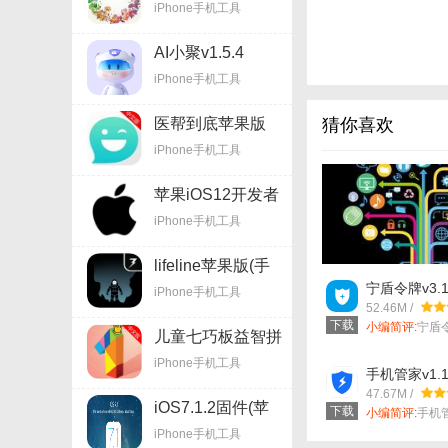
iPhone手机工具
v1.8 iPhone版
AI小聚v1.5.4
iPhone手机工具
医帮到底苹果版
猜你喜欢
(手机医疗软件)
iPhone手机工具
v1.9.4 iOS版
苹果iOS12开发者
【AI小聚技巧】
预览版beta3描述
iPhone手机工具
文件官方版
1. 智能问答：直
lifeline苹果版(手
2. 兴趣探索：在
机冒险解谜游戏)
宁盾令牌v3.1
iPhone手机工具
v1.15 iOS版
趣。
52.46M /
下载
小编简评:
宁盾
儿童七巧板益智拼
款手机令牌应...
3. 日程管理：利
图苹果版(手机益
iPhone手机工具
智游戏) v3.14.0
手机管家v1.1
4. 个性化推荐：
iOS版
47.67M /
容。
iOS7.1.2固件(苹
下载
小编简评:
手机
果全系列产品固
是一款iph...
iPhone手机工具
【AI小聚亮点】
件) 最新版