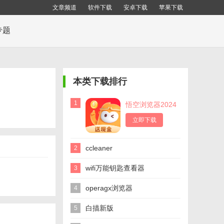
文章频道
软件下载
安卓下载
苹果下载
专题
本类下载排行
1
悟空浏览器2024
立即下载
ccleaner
2
wifi万能钥匙查看器
3
operagx浏览器
4
白描新版
5