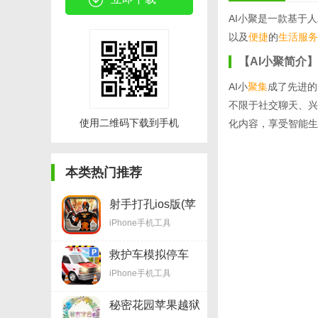
AI小聚是一款基于
以及
便捷
的
生活服务
【AI小聚简介】
AI小
聚集
成了先进的
不限于社交聊天、兴
使用二维码下载到手机
化内容，享受智能生
本类热门推荐
射手打孔ios版(苹
果射击手游) v1.8
iPhone手机工具
最新版
救护车模拟停车
ios版(模拟停车游
iPhone手机工具
戏) v1.8 最新苹果
版
秘密花园苹果越狱
版(手机休闲游戏)