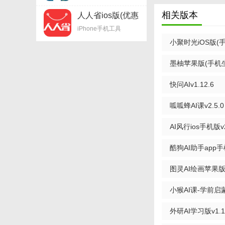
1. 高度智能化：
相关版本
人人省ios版(优惠
券购物平台) v1.5
iPhone手机工具
2. 多场景覆盖：
iPhone版
小聚时光iOS版(手
3. 隐私保护：严
版
墨柚苹果版(手机生
【AI小聚玩法】
快问AIv1.12.6
1. 社交互动：与
2. 兴趣社群：加
呱呱蜂AI课v2.5.0
3. 技能学习：利
AI风行ios手机版v
4. 生活助手：设
酷狗AI助手app
【AI小聚点评】
v1.8.13 苹果版
图灵AI绘画苹果版v
AI小聚作为一款集
场景覆盖的特点，为
小猴AI课-学前启蒙
服务的各年龄段人群
外研AI学习版v1.1
享受智能服务的同时