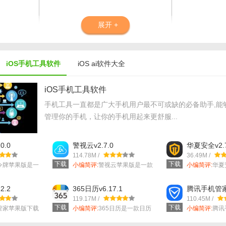
展开 +
iOS手机工具软件
iOS ai软件大全
iOS手机工具软件
手机工具一直都是广大手机用户最不可或缺的必备助手,能
管理你的手机，让你的手机用起来更舒服...
接输入问题或需求，AI小聚会快速给出答案或解决方案，支持多种语境下的
“发现”板块，AI小聚会根据用户的浏览历史和兴趣偏好，推荐相关内容，帮
0.0
警视云v2.7.0
华夏安全v2.7
114.78M /
36.49M /
下载
下载
令牌苹果版是一
小编简评:
警视云苹果版是一款
小编简评:
华夏
针对安防运营...
款功能强大的..
用AI小聚的日程功能，可以方便地记录、提醒重要事件，提高生活和工作效
2.2
365日历v6.17.1
腾讯手机管家v
通过不断与AI小聚互动，它能更加精准地理解你的喜好，为你推送个性化的
119.17M /
110.45M /
下载
下载
管家苹果版下载
小编简评:
365日历是一款日历
小编简评:
腾讯
app，拥...
手机管理软件..