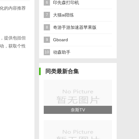
印先森打印机
6
化的内容推荐
大猫ai陪练
7
奇游手游加速器苹果版
8
，提供包括但
Gboard
9
互动，获取个性
动森助手
10
同类最新合集
奈斯TV