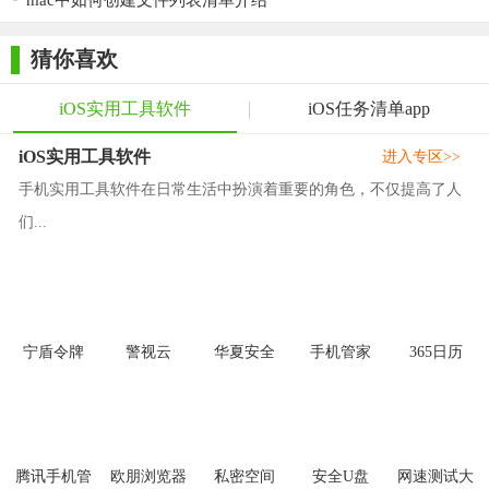
mac中如何创建文件列表清单介绍
明了，操作流程简单易懂，即使是初次使用的用户也能快速上
手。此外，AI小清单还注重用户数据的安全与隐私保护，采用先
猜你喜欢
进的加密技术确保用户数据的安全。总的来说，AI小清单是一款
值得推荐的智能管理与推荐工具。
iOS实用工具软件
iOS任务清单app
iOS实用工具软件
进入专区>>
手机实用工具软件在日常生活中扮演着重要的角色，不仅提高了人
们...
宁盾令牌
警视云
华夏安全
手机管家
365日历
腾讯手机管
欧朋浏览器
私密空间
安全U盘
网速测试大