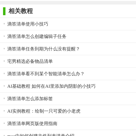
版
次使用的用户也能快速上手。
相关教程
3. 数据安全：采用先进的加密技术，确保用户数据的安全与
隐私。
滴答清单使用小技巧
【AI小清单优势】
滴答清单怎么创建编辑子任务
1. 高效管理：通过智能分析与推荐，帮助用户高效管理日常
滴答清单任务到期为什么没有提醒？
生活和工作中的各类清单，提升效率。
宅男精选必备物品清单
2.
跨平台同步：支持手机、平板、电脑等多设备同步，确保
用户随时随地都能访问和管理自己的清单。
滴答清单看不到某个智能清单怎么办？
3. 持续更新：AI小清单团队不断优化算法和功能，确保软件
AI基础教程 如何在AI里添加内阴影的小技巧
始终保持在行业前沿，为用户提供更好的服务。
滴答清单怎么添加标签
【AI小清单点评】
AI实例教程：绘制一只可爱的小老虎
AI小清单是一款功能强大、操作简便的智能管理与推荐工
具。它利用人工智能技术，为用户提供了个性化的清单管理与推
滴答清单网页版使用指南
荐服务，极大地提升了生活和工作的效率。同时，软件界面简洁