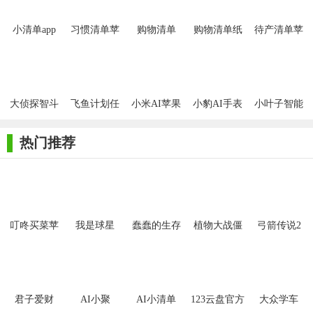
小清单app
习惯清单苹
购物清单
购物清单纸
待产清单苹
果版
苹果版
果版
【AI小清单功能】
1. 智能清单创建：用户可以通过语音、文字或图片识别等方
大侦探智斗
飞鱼计划任
小米AI苹果
小豹AI手表
小叶子智能
式快速创建清单，AI小清单会自动分类并整理。
小AI中文手
务清单
版
APP苹果版
陪练iPad版
2. 任务提醒与追踪：为清单中的每一项任务设置提醒时间，
机版
热门推荐
AI小清单会按时发送通知，确保用户不会遗漏任何重要事项。
3. 个性化推荐：根据用户的购物历史、兴趣偏好等信息，AI
小清单会智能推荐相关商品、活动或内容。
【AI小清单亮点】
叮咚买菜苹
我是球星
蠢蠢的生存
植物大战僵
弓箭传说2
果手机版
尸2拓维版
1. 高度智能化：AI小清单采用先进的AI技术，能够准确理解
用户意图，提供个性化的清单管理与推荐服务。
2. 操作简便：界面简洁明了，操作流程简单易懂，即使是初
君子爱财
AI小聚
AI小清单
123云盘官方
大众学车