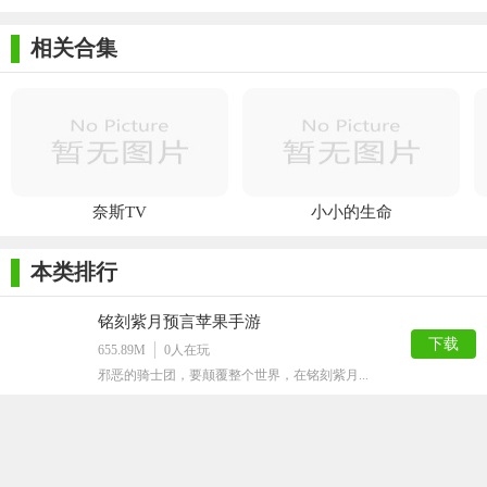
家
X苹果版
师
相关合集
奈斯TV
小小的生命
本类排行
铭刻紫月预言苹果手游
下载
655.89M
0
人在玩
邪恶的骑士团，要颠覆整个世界，在铭刻紫月...
t3出行ios版
下载
178.31M
0
人在玩
现在很多人出门都会选择网约车平台呢，t3...