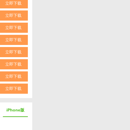
立即下载
立即下载
立即下载
或重置机器等。
立即下载
立即下载
。
立即下载
立即下载
闲游戏爱好者
你在忙碌的生
立即下载
。
iPhone版