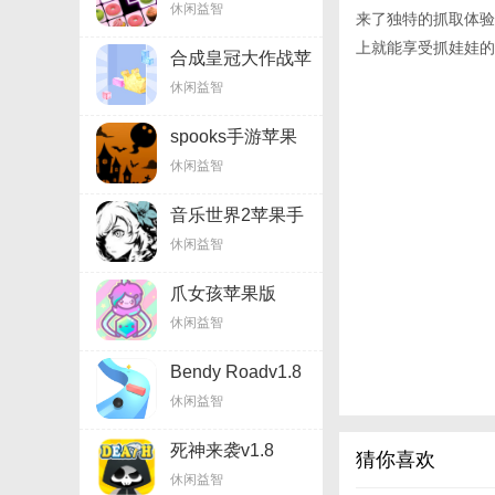
休闲益智
来了独特的抓取体验
上就能享受抓娃娃的
合成皇冠大作战苹
果版 v1.7
休闲益智
spooks手游苹果
版(魔法游戏) v1.8
休闲益智
手机ios版
音乐世界2苹果手
机版(Cytus II)
休闲益智
v1.8.1 最新版
爪女孩苹果版
v1.10.1
休闲益智
Bendy Roadv1.8
休闲益智
死神来袭v1.8
猜你喜欢
休闲益智