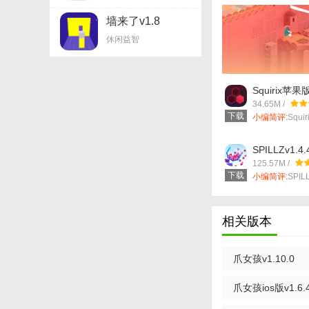
墙来了v1.8
休闲益智
Squirix苹果版
【爪女孩苹果版
34.65M /
下载
小编简评:
Squ
1. 下载与安装：
下载，...
2. 打开游戏：安
SPILLZv1.4.
125.57M /
3. 选择游戏模式
下载
小编简评:
SPI
款好玩的...
4. 开始抓取：通
【爪女孩苹果版
相关版本
1. 抓取扭蛋：玩
爪女孩v1.10.0
币、宝石、道具或各
2. 解锁收藏品：
爪女孩ios版v1.6.
戏内的收藏架或改变