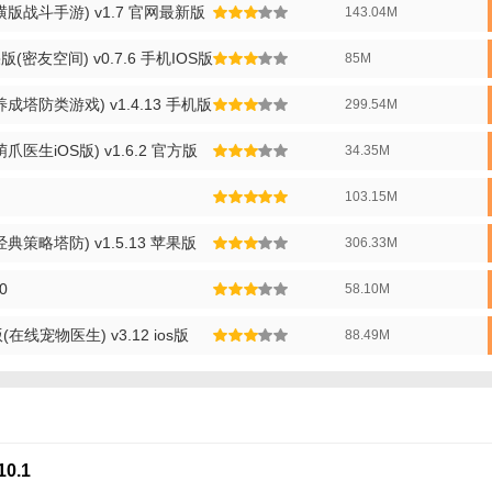
版战斗手游) v1.7 官网最新版
143.04M
戏内设有丰富的任务系统，玩家可以通过完成任务获得金币、宝石等奖励。
(密友空间) v0.7.6 手机IOS版
85M
攻略】
塔防类游戏) v1.4.13 手机版
299.54M
扭蛋：彩色扭蛋通常包含更好的奖励，因此玩家在抓取时应优先考虑。
石：金币和宝石是游戏中的虚拟货币，可以用来缩短解锁时间、购买新机器
医生iOS版) v1.6.2 官方版
34.35M
蛋或观看视频广告来获取金币和宝石。
103.15M
：每日任务提供了额外的奖励，玩家应尽可能完成这些任务以获取更多资源
策略塔防) v1.5.13 苹果版
306.33M
推荐】
0
58.10M
特的玩法、可爱的画风和治愈的游戏体验赢得了玩家的喜爱。无论你是休
的玩家，都不妨试试这款游戏。它不仅能让你享受抓娃娃的乐趣，还能让
(在线宠物医生) v3.12 ios版
88.49M
片刻的宁静。如果你喜欢抓娃娃或收集类游戏，那么爪女孩绝对值得一试
0.1