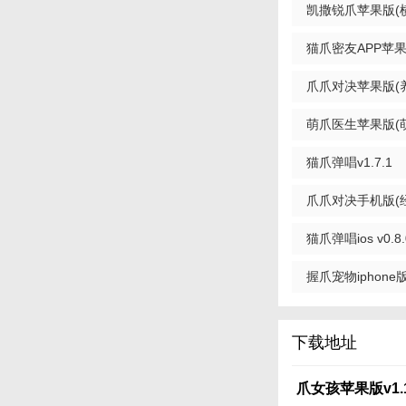
凯撒锐爪苹果版(横
3. 完成任务：游
猫爪密友APP苹果版
【爪女孩苹果版
爪爪对决苹果版(养成
1. 优先抓取彩色
2. 利用金币和宝
萌爪医生苹果版(萌爪
玩家可以通过抓取扭
猫爪弹唱v1.7.1
3. 完成每日任务
爪爪对决手机版(经典
【爪女孩苹果版
猫爪弹唱ios v0.8.
爪女孩苹果版以其独
还是寻找治愈系游戏
握爪宠物iphone版
活中放松心情，享受
下载地址
爪女孩苹果版v1.1