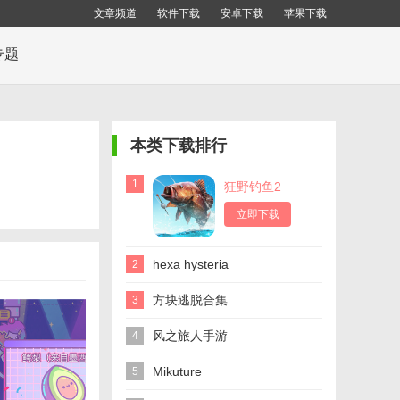
文章频道
软件下载
安卓下载
苹果下载
专题
本类下载排行
1
狂野钓鱼2
立即下载
hexa hysteria
2
方块逃脱合集
3
风之旅人手游
4
Mikuture
5