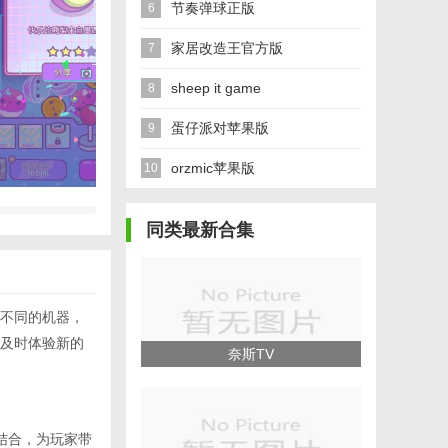
节奏弹球正版
6
家居改造王官方版
7
sheep it game
8
蛋仔派对苹果版
9
orzmic苹果版
10
同类最新合集
不同的机器，
及时体验新的
奈斯TV
相结合，为玩家带