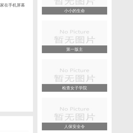
家在手机屏幕
小小的生命
第一版主
检查女子学院
人保安全令