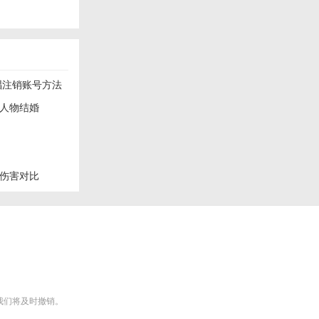
唱注销账号方法
人物结婚
伤害对比
m），我们将及时撤销。