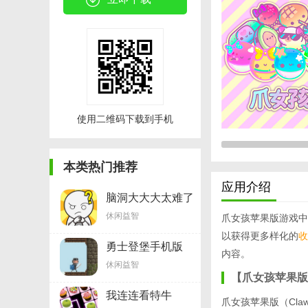
使用二维码下载到手机
本类热门推荐
应用介绍
脑洞大大大太难了
v1.8
休闲益智
爪女孩苹果版游戏中
以获得更多样化的
收
勇士登堡手机版
内容。
(休闲类闯关游戏)
休闲益智
v1.7.0 苹果版
【爪女孩苹果版
我连连看特牛
爪女孩苹果版（Cl
iosv1.7.32