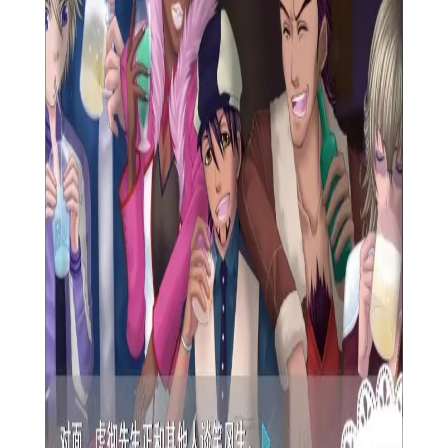
【休特尔比尔特捕获我心技巧】
1. 优先完成主线任务：主线任务是了解故事背景和推动剧情
发展的关键，优先完成可以更快地解锁新区域和角色。
2. 探索每一个角落：游戏世界中隐藏着大量的宝藏和秘密，
不要错过任何一个角落，这可能是解开谜题的关键。
3. 合理分配资源：在战斗前合理分配角色的技能点和装备资
源，根据敌人的类型和特点制定战术，提高战斗效率。
【休特尔比尔特捕获我心点评】
《休特尔比尔特捕获我心》以其深邃的故事情节、精妙的战
斗系统和自由度极高的探索体验，为玩家提供了一个既充满挑战
又极具吸引力的冒险世界。无论是策略爱好者还是角色扮演游戏
的忠实粉丝，都能在这款游戏中找到属于自己的乐趣和成就感。