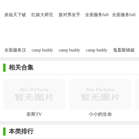
炎临天下破
红娘大师完
敌对男友手
全面服务full
全面服务full
解版金手指
结破解版金
游最新版
service中文
service
手指
汉化版
全面服务汉
camp buddy
camp buddy
camp buddy
鬼畜眼镜破
化完整版
汉化版
全攻略
解版
相关合集
奈斯TV
小小的生命
本类排行