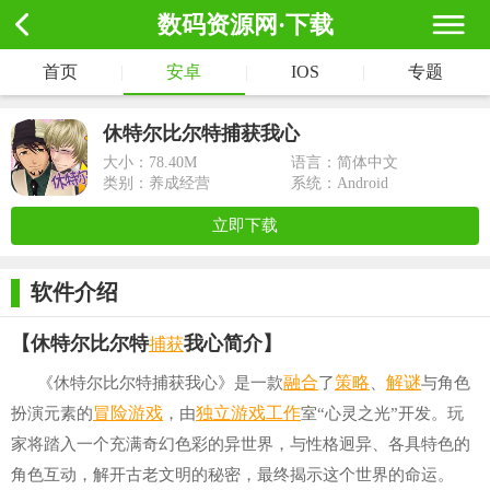
数码资源网·下载
首页
|
安卓
|
IOS
|
专题
休特尔比尔特捕获我心
大小：
78.40M
语言：简体中文
类别：养成经营
系统：Android
立即下载
软件介绍
捕获
【休特尔比尔特
我心简介】
融合
策略
解谜
《休特尔比尔特捕获我心》是一款
了
、
与角色
冒险游戏
独立游戏
工作
扮演元素的
，由
室“心灵之光”开发。玩
家将踏入一个充满奇幻色彩的异世界，与性格迥异、各具特色的
角色互动，解开古老文明的秘密，最终揭示这个世界的命运。