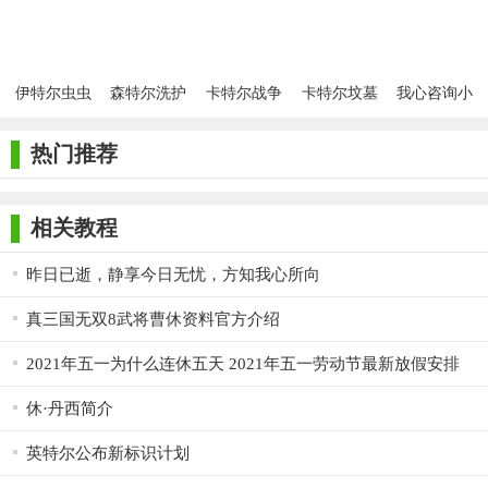
单
伊特尔虫虫
森特尔洗护
卡特尔战争
卡特尔坟墓
我心咨询小
助手安装包
安卓版
最新版
守卫者手机
程序安卓版
版
热门推荐
相关教程
昨日已逝，静享今日无忧，方知我心所向
真三国无双8武将曹休资料官方介绍
2021年五一为什么连休五天 2021年五一劳动节最新放假安排
休·丹西简介
英特尔公布新标识计划