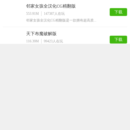
邻家女孩全汉化CG精翻版
下载
553.91M
147387
人在玩
邻家女孩全汉化CG精翻版是一款拥有超高质...
天下布魔破解版
下载
116.39M
99423
人在玩
天下布魔破解版是一款剧情非常诙谐的二次元...
女仆LIFE
下载
447.91M
98324
人在玩
女仆LIFE是一款简单的SLG游戏，游戏...
火影之异族崛起汉化版
下载
847.39M
78791
人在玩
火影之异族崛起汉化版是根据火影忍者动漫改...
家神女房
下载
157.36M
69546
人在玩