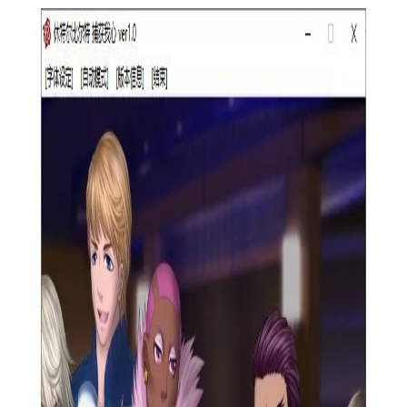
2. 策略战斗系统：结合了即时战斗与回合制策略的战斗系
统，要求玩家在战斗中灵活运用角色的技能和装备，制定战术以
应对各种挑战。
3. 自由探索的开放世界：游戏世界广阔且细节丰富，玩家可
以自由探索每一个角落，发现隐藏的宝藏和秘密区域。
【休特尔比尔特捕获我心功能】
1. 角色成长系统：玩家可以通过完成任务、战斗和与NPC互
动来提升角色的等级和能力，解锁新的技能和装备。
2. 多结局设定：根据玩家的选择和行动，游戏将解锁不同的
结局，让玩家每次游玩都能体验到新的故事。
3. 多人合作模式：支持最多4人在线合作，玩家可以共同解
谜、战斗，体验更加丰富的游戏内容。
4. 精美画面与音效：采用精美的手绘风格画面和沉浸式的音
效设计，为玩家营造一个逼真的异世界体验。