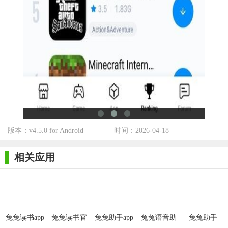
3. 工具专区：包含实用的手机管理工具，如清理助手、电池
优化、文件管理、安全防护等。
【兔兔助手官网用法】
1. 访问官网：在浏览器中输入兔兔助手官网地址，进入首
页。
2. 搜索应用：在搜索框中输入应用名称或关键词，快速找到
所需应用。
3. 下载安装：点击应用详情页中的“下载”按钮，根据提示完
版本：v4.5.0 for Android
时间：2026-04-18
成安装过程。
相关应用
【兔兔助手官网点评】
兔兔助手官网凭借其丰富的资源、安全可靠的下载环境以及
便捷的操作体验，赢得了广大用户的喜爱和信赖。无论是寻找热
门游戏，还是下载实用工具，兔兔助手都能满足用户的多样化需
兔兔读书app
兔兔读书官
兔兔助手app
兔兔语音助
兔兔助手
求，是iOS及Android用户不可多得的应用商店选择之一。
官网最新版
网版
手