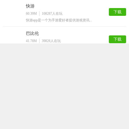
快游
下载
60.39M
108287
人在玩
快游app是一个为手游爱好者提供游戏资讯...
巴比伦
下载
41.78M
39828
人在玩
巴比伦app又叫天堂巴比伦，是由天堂巴比...
巴比伦汉化组游戏
下载
55.15M
90775
人在玩
巴比伦汉化组游戏是一款非常全面的游戏分享...
腐化1.7最新版
下载
974.81M
23210
人在玩
各位玩家们，想要玩最新最刺激的游戏吗？想...
冷狐宝盒破解版
下载
48.58M
20450
人在玩