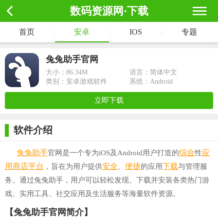
数码资源网·下载
首页
|
安卓
|
IOS
|
专题
兔兔助手官网
大小：
86.34M
语言：简体中文
类别：安卓游戏软件
系统：Android
立即下载
软件介绍
兔兔助手
综合
应
官网是一个专为iOS及Android用户打造的
性
用商店
平台
安全
便捷
下载
，旨在为用户提供
、
的应用
与管理服
务。通过兔兔助手，用户可以轻松发现、下载并安装各类热门游
戏、实用工具、社交应用及生活服务等海量软件资源。
【兔兔助手官网简介】