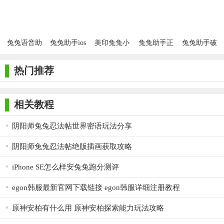
兔兔语音助
兔兔助手ios
美印兔兔小
兔兔助手正
兔兔助手破
手免费手机
助手
版
解版2020
版
热门推荐
相关教程
阴阳师兔兔忍法帖世界密语玩法分享
阴阳师兔兔忍法帖绝版插画获取攻略
iPhone SE怎么样安兔兔跑分测评
egon韩服最新官网下载链接 egon韩服详细注册教程
原神安柏有什么用 原神安柏探索能力玩法攻略