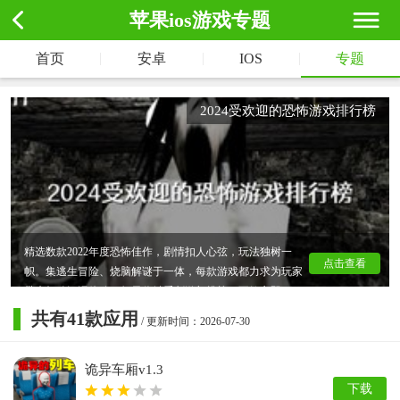
苹果ios游戏专题
|
|
|
首页
安卓
IOS
专题
2024受欢迎的恐怖游戏排行榜
精选数款2022年度恐怖佳作，剧情扣人心弦，玩法独树一
点击查看
帜。集逃生冒险、烧脑解谜于一体，每款游戏都力求为玩家
带来极致沉浸体验。如果你钟爱刺激与挑战，不妨立即下
载，亲自探索这些惊悚世界，体验前所未有的游戏快感！
共有
41
款应用
/ 更新时间：2026-07-30
诡异车厢v1.3
下载