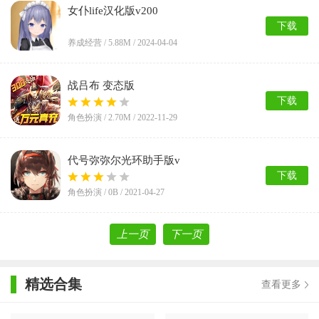
女仆life汉化版v200
下载
养成经营 /
5.88M
/ 2024-04-04
战吕布 变态版
下载
角色扮演 /
2.70M
/ 2022-11-29
代号弥弥尔光环助手版v
下载
角色扮演 /
0B
/ 2021-04-27
上一页
下一页
精选合集
查看更多