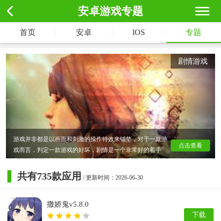
安卓游戏专题
|
|
|
首页
安卓
IOS
专题
剧情游戏
游戏并非都是以画面和刺激的操作特效来铺垫，对于一款游
点击查看
戏而言，判定一款游戏的好坏，剧情是一个非常好的着手
点，一个好的剧情，能够让玩家结束游戏之后，还能够长久
的回味，也能够让玩家在闲谈的时候，以剧情为源头，轻松
共有
735
款应用
/ 更新时间：2026-06-30
切入到游戏当中的各种元素上。体验一个好的剧情游戏，享
受一段动人的故事。
撒娇鬼v5.8.0
下载