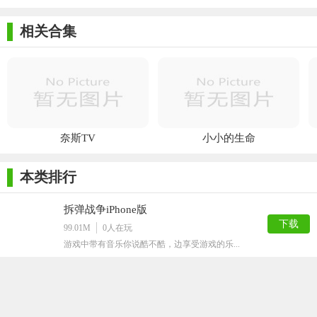
激战场ios版
战王者手游
手游ios版
IOS版
IOS版
相关合集
奈斯TV
小小的生命
本类排行
拆弹战争iPhone版
下载
99.01M
0
人在玩
游戏中带有音乐你说酷不酷，边享受游戏的乐...
Hitty Knife最新手游
下载
110M
0
人在玩
最新上线的益智飞刀类小游戏,非常适合各位...