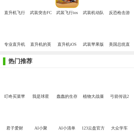
直升机飞行
武装突击FC
武装飞行ios
武装机动队
反恐枪击游
员空中攻击
版
朋克
戏
iPhone版
【武装直升机攻击特色】
专业直升机
直升机的英
直升机iOS
武装苹果版
美国总统直
1. 游戏以真实的战场为背景，玩家需要面对各种复杂的敌情
模拟器
雄苹果版
版
升机iOS版
和战术挑战，考验玩家的反应速度和战略思维。
热门推荐
2. 游戏提供多种不同类型的武装直升机供玩家选择，每种直
升机都有其独特的性能和武器配置。
3. 游戏提供多种自由模式，玩家可以自由探索游戏世界，进
行飞行训练和武器测试等。
叮咚买菜苹
我是球星
蠢蠢的生存
植物大战僵
弓箭传说2
果手机版
尸2拓维版
4. 游戏支持多人在线合作，玩家可以组队执行任务，共同对
抗强大的敌人。
【武装直升机攻击攻略】
君子爱财
AI小聚
AI小清单
123云盘官方
大众学车