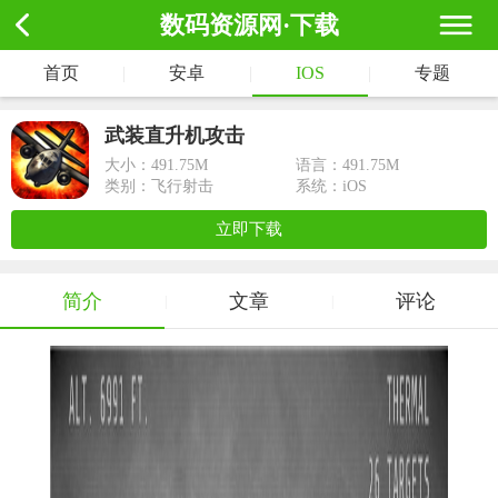
数码资源网·下载
首页
|
安卓
|
IOS
|
专题
武装直升机攻击
大小：
491.75M
语言：491.75M
类别：飞行射击
系统：iOS
立即下载
简介
文章
评论
|
|