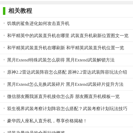
版
1. 熟练掌握飞行技巧：在游戏中，熟练掌握直升机的飞行技
相关教程
巧是完成任务的关键，玩家需要不断练习，提高飞行水平。
2. 合理利用武器系统：根据任务需求选择合适的武器进行装
饥饿的鲨鱼进化如何攻击直升机
备，并合理利用武器的射程和威力，对敌人进行有效的打击。
和平精英中的武装直升机在哪里 武装直升机刷新位置图文一览
3. 注意观察敌情：在游戏中，玩家需要时刻观察敌情，了解
和平精英武装直升机在哪刷新 和平精英武装直升机位置一览
敌人的位置和行动轨迹，以便做出正确的战术决策。
黑月Extend特殊武装怎么获得 黑月Extend武装解锁方法
4. 充分利用队友支持：在多人在线合作中，与队友保持良好
的沟通和配合，共同完成任务，提高生存率。
原神2.2雷达武装阵容怎么搭配 原神2.2雷达武装阵容玩法介绍
5. 不断升级装备：通过完成任务和获得奖励，玩家可以不断
黑月Extend怎么兑换武装碎片 黑月Extend武装碎片提升方法
升级自己的装备和武器，提高战斗力。
微信朋友圈我派直升机接你怎么弄 朋友圈直升机模板一览
【武装直升机攻击点评】
双生视界武装考察计划阵容怎么搭配？武装考察计划玩法技巧
《武装直升机攻击》以其紧张刺激的战斗体验、逼真的飞行
模拟和丰富的武器系统赢得了广大玩家的喜爱。游戏画面精美，
豪华四人座私人直升机，尊享价格揭秘！
音效逼真，让玩家仿佛置身于真实的战场之中。同时，游戏还提