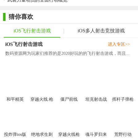
武装力量动员的全面行动概览
供了多种自由模式和多人在线合作功能，增加了游戏的可玩性和
挑战性。总的来说，《武装直升机攻击》是一款值得一试的飞行
猜你喜欢
射击游戏。
iOS飞行射击游戏
iOS多人射击竞技游戏
iOS飞行射击游戏
进入专区>>
数码资源网为玩家们推荐的是2020好玩的的飞行射击游戏，而且...
和平精英
穿越火线:枪
僵尸前线
坦克射击战
挥杆子弹枪
战王者ios版
4ios破解版
争ios版
射击ios版
投炸弹ios版
绝地求生刺
穿越火线枪
魂斗罗归来
荒野行动