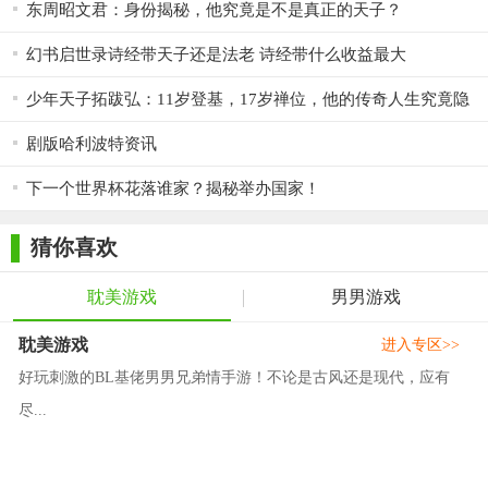
东周昭文君：身份揭秘，他究竟是不是真正的天子？
幻书启世录诗经带天子还是法老 诗经带什么收益最大
少年天子拓跋弘：11岁登基，17岁禅位，他的传奇人生究竟隐
藏何秘？
剧版哈利波特资讯
下一个世界杯花落谁家？揭秘举办国家！
猜你喜欢
耽美游戏
男男游戏
耽美游戏
进入专区>>
好玩刺激的BL基佬男男兄弟情手游！不论是古风还是现代，应有
尽...