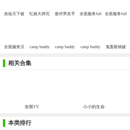
炎临天下破
红娘大师完
敌对男友手
全面服务full
全面服务full
解版金手指
结破解版金
游最新版
service中文
service
手指
汉化版
全面服务汉
camp buddy
camp buddy
camp buddy
鬼畜眼镜破
化完整版
汉化版
全攻略
解版
相关合集
奈斯TV
小小的生命
本类排行