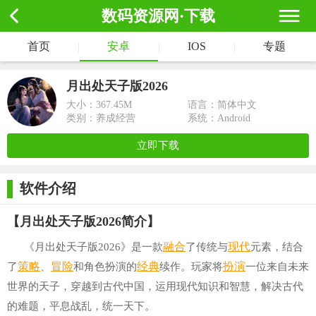
数码资源网·下载
首页
|
安卓
|
IOS
|
专题
月出处天子版2026
大小：
367.45M
语言：简体中文
类别：养成经营
系统：Android
立即下载
软件介绍
【月出处天子版2026简介】
融合
现代
《月出处天子版2026》是一款
了传统与
元素，结合
策略
冒险
经典
扮演
了
、
和角色扮演的
续作。玩家将
一位来自未来
世界的天子，穿越到古代中国，运用现代知识和智慧，解决古代
的难题，平息战乱，统一天下。