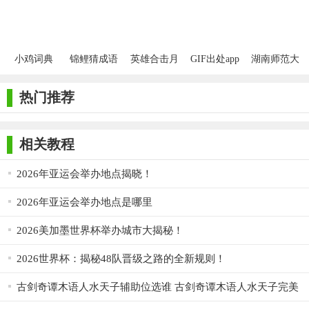
小鸡词典
锦鲤猜成语
英雄合击月
GIF出处app
湖南师范大
2026
2026
灵版2026
学2026
v2.4.9 安卓
热门推荐
最新版
相关教程
2026年亚运会举办地点揭晓！
2026年亚运会举办地点是哪里
2026美加墨世界杯举办城市大揭秘！
2026世界杯：揭秘48队晋级之路的全新规则！
古剑奇谭木语人水天子辅助位选谁 古剑奇谭木语人水天子完美
阵容