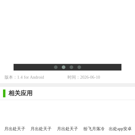
2. 参与剧情任务和随机事件可以获得大量的经验和资源，但
需谨慎选择行动。
3. 合理分配资源，优先升级关键建筑和单位，提高整体实
力。
4. 与其他势力建立联盟或参与战争时需考虑长远利益，避免
无谓的消耗。
5. 善于利用历史人物的能力和技能，他们将在关键时刻发挥
重要作用。
版本：1.4 for Android
时间：2026-06-10
【月出处天子版2026推荐】
相关应用
《月出处天子版2026》是一款集策略、冒险和角色扮演于一
体的经典续作，其独特的时空穿越设定和丰富的游戏内容将为玩
家带来前所未有的游戏体验。喜欢历史题材和策略游戏的玩家绝
对不能错过这款游戏。
月出处天子
月出处天子
月出处天子
纷飞月落冷
出处app安卓
破解版
破解版2021
2026
版