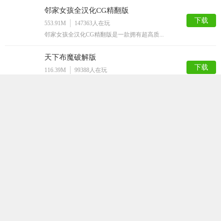
邻家女孩全汉化CG精翻版
下载
553.91M
147363
人在玩
邻家女孩全汉化CG精翻版是一款拥有超高质...
天下布魔破解版
下载
116.39M
99388
人在玩
天下布魔破解版是一款剧情非常诙谐的二次元...
女仆LIFE
下载
447.91M
98309
人在玩
女仆LIFE是一款简单的SLG游戏，游戏...
火影之异族崛起汉化版
下载
847.39M
78786
人在玩
火影之异族崛起汉化版是根据火影忍者动漫改...
家神女房
下载
157.36M
69535
人在玩