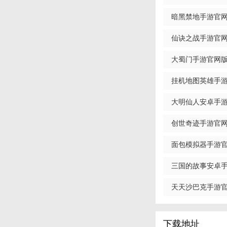
2. 多元化角色：
暗黑禁地手游官网版
3. 华丽的战斗：
卓手机版
仙诀之战手游官网版(
4. 跨服竞技：支
版
【未央一梦手游
大蜀门手游官网版(即
1. 仙侣情缘：独
机版
挂机地图英雄手游官
2. 门派纷争：六
安卓版
大明仙人安卓手游官
3. 神兽骑乘：捕
手机版
创世奇迹手游官网版
4. 多线剧情：丰
手机版
面包模拟器手游官网
5. 社交互动：强
【未央一梦手游
三国的故事安卓手
1. 前期任务：完
战) v1.4 手机版
天天沙巴克手游官网
2. 资源获取：积
版
3. 门派选择：根
下载地址