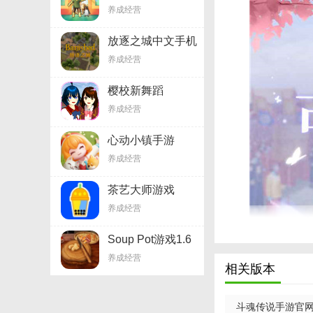
v0.6.1.8
养成经营
放逐之城中文手机
版6.9
养成经营
樱校新舞蹈
v1.45.55
养成经营
心动小镇手游
v6.11.34
养成经营
茶艺大师游戏
v1.4.1
养成经营
Soup Pot游戏1.6
养成经营
【未央一梦手游
相关版本
1. 自由探索：开
斗魂传说手游官网版