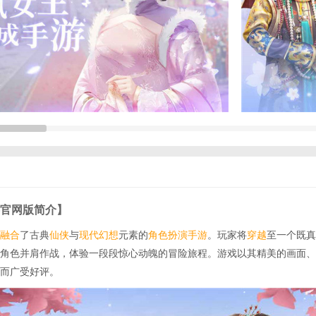
官网版简介】
融合
了古典
仙侠
与
现代
幻想
元素的
角色扮演手游
。玩家将
穿越
至一个既真
角色并肩作战，体验一段段惊心动魄的冒险旅程。游戏以其精美的画面、
而广受好评。