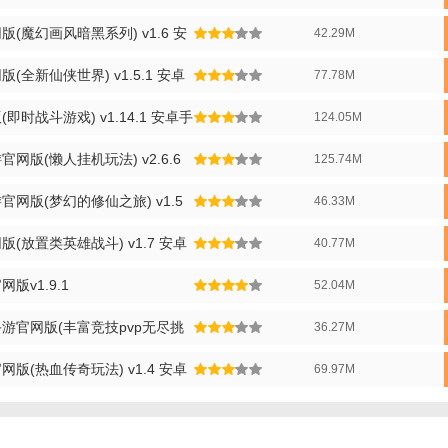
丰富的角色选择和深度培养系统，让玩家可以根据自己的喜好打造独一无二
(魔幻画风暗黑系列) v1.6 安
42.29M
采用先进的物理引擎技术，打造出震撼的战斗效果和流畅的操作体验。
全新仙侠世界) v1.5.1 安卓
77.78M
持跨服PVP对战，与全服玩家一决高下，争夺最强者的称号。
官网版特色】
时战斗游戏) v1.14.1 安卓手
124.05M
特的仙侣系统，玩家可以与心仪的NPC结为仙侣，共同修炼，提升双方属性
网版(懒人挂机玩法) v2.6.6
125.74M
大门派各具特色，玩家可选择加入并参与门派的纷争与荣耀之战。
网版(梦幻的修仙之旅) v1.5
46.33M
捉并骑乘上古神兽，让玩家在仙侠世界中更加威风凛凛。
(放置类英雄战斗) v1.7 安卓
40.77M
富的剧情分支，玩家的选择将影响故事的发展，带来不同的结局体验。
版v1.9.1
52.04M
大的社交系统，玩家可以结交好友、组建帮派，共同参与各种活动。
官网版攻略】
游官网版(丰富竞技pvp无尽挑
36.27M
成新手引导任务，快速了解游戏基本操作和系统。
版(热血传奇玩法) v1.4 安卓
69.97M
极参与日常任务、副本和活动，积累资源用于角色培养。
据个人喜好和游戏策略选择合适的门派，不同门派拥有独特的技能和玩法。