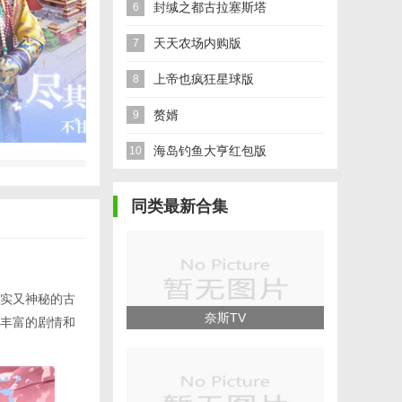
封缄之都古拉塞斯塔
6
天天农场内购版
7
上帝也疯狂星球版
8
赘婿
9
海岛钓鱼大亨红包版
10
同类最新合集
实又神秘的古
奈斯TV
丰富的剧情和