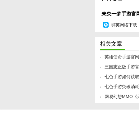
4. 仙侣系统：在
未央一梦手游官网版
5. PVP技巧：熟
群英网络下载
【未央一梦手游
《未央一梦》以其独
相关文章
真实的游戏世界。无
乐趣。快来加入我们
英雄使命手游官
三国志正版手游官
七色手游如何获
七色手游突破消
网易幻想MMO《
试