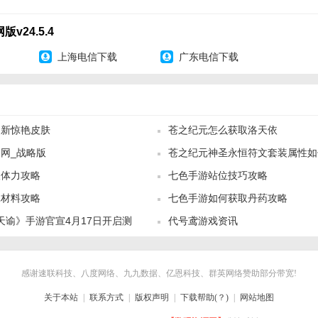
游戏中多与NPC互动，寻找心仪的仙侣对象，共同成长。
v24.5.4
悉各职业的技能特点，合理搭配技能和装备，在PVP中取得优势。
上海电信下载
广东电信下载
官网版推荐】
特的仙侠世界观、深度的角色养成系统和丰富的游戏内容，为玩家提供了
论是喜欢剧情探索的玩家还是喜欢PVP对战的玩家，都能在这个游戏中
，一起在未央一梦中开启你的仙侠之旅吧！
网新惊艳皮肤
苍之纪元怎么获取洛天依
网_战略版
苍之纪元神圣永恒符文套装属性如
取体力攻略
七色手游站位技巧攻略
耗材料攻略
七色手游如何获取丹药攻略
天谕》手游官宣4月17日开启测
代号鸢游戏资讯
感谢速联科技、八度网络、九九数据、亿恩科技、群英网络赞助部分带宽!
关于本站
|
联系方式
|
版权声明
|
下载帮助(？)
|
网站地图