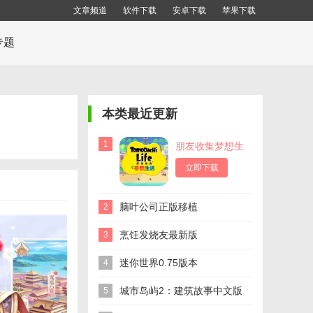
文章频道
软件下载
安卓下载
苹果下载
专题
本类最近更新
1
朋友收集梦想生
活
立即下载
脑叶公司正版移植
2
烹饪发烧友最新版
3
迷你世界0.75版本
4
城市岛屿2：建筑故事中文版
5