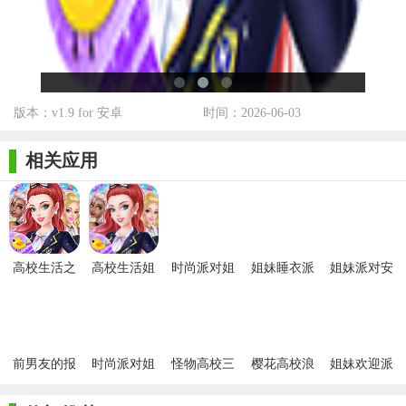
版本：v1.9 for 安卓
时间：2026-06-03
相关应用
高校生活之
高校生活姐
时尚派对姐
姐妹睡衣派
姐妹派对安
姐妹派对免
妹派对安卓
妹花
对
卓版
费版
版
前男友的报
时尚派对姐
怪物高校三
樱花高校浪
姐妹欢迎派
复之高校恋
妹花
姐妹
漫之夜1.0
对
爱分手手册3