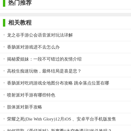
热门推荐
安卓版
相关教程
龙之谷手游公会语音派对玩法详解
香肠派对游戏进不去怎么办
揭秘爱姐妹：一段不可错过的友情介绍
高校生痴迷玩物，最终结局是喜是悲？
香肠派对吃鸡游戏全地图分布攻略 跳伞落点位置在哪
喷射派对手游有哪些特色
肢体派对新手攻略
荣耀之死(Die With Glory)12月iOS 、安卓平台手机版发售