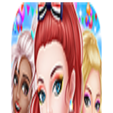
性化装扮，展现独特的时尚品味。
【高校生活之姐妹派对手机版过程】
1. 入学初体验：玩家首次进入游戏时，会经历初入校园的剧
情，了解校园的基本情况。
2. 宿舍生活：在宿舍中与室友互动，参与宿舍的日常活动，
提升宿舍的舒适度与室友间的关系。
3. 参与活动：根据兴趣和目标选择参加各类校园活动或派
对，与不同角色建立联系并完成相关任务。
4. 时尚挑战：参与时尚挑战赛，与其他玩家或NPC进行时尚
对决，展示自己的装扮品味。
【高校生活之姐妹派对手机版攻略】
1. 优先完成新手任务：新手任务能快速帮助玩家了解游戏玩
法与系统，同时获得大量奖励。