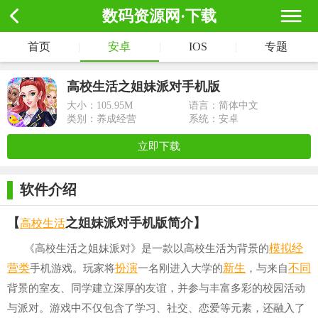
数码资源网·下载
首页
|
安卓
|
IOS
|
专题
高校生活之姐妹派对手机版
大小：
105.95M
语言：简体中文
类别：养成经营
系统：安卓
立即下载
软件介绍
高校
生活
【
之姐妹派对手机版简介】
模拟经
《高校生活之姐妹派对》是一款以高校生活为背景的
营类
扮演
新生
不同
手机游戏。玩家将
一名刚进入大学的
，与来自
背景的室友、同学建立深厚的友谊，并参与丰富多彩的校园活动
与派对。游戏中不仅包含了学习、社交、恋爱等元素，还融入了