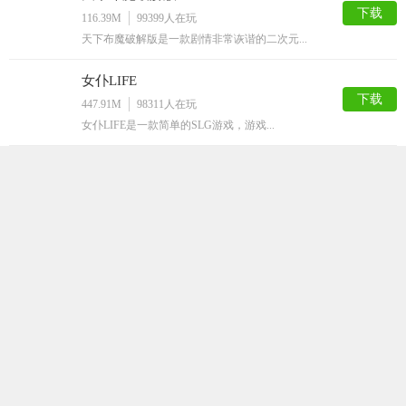
下载
116.39M
99399
人在玩
天下布魔破解版是一款剧情非常诙谐的二次元...
女仆LIFE
下载
447.91M
98311
人在玩
女仆LIFE是一款简单的SLG游戏，游戏...
火影之异族崛起汉化版
下载
847.39M
78786
人在玩
火影之异族崛起汉化版是根据火影忍者动漫改...
家神女房
下载
157.36M
69535
人在玩
家神女房是一款经典日系画风的RPG二次元...
拯救千纱酱
下载
569.49M
69167
人在玩
拯救千纱酱是一款十分精彩纷呈的仿真模拟互...