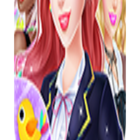
2. 合理分配时间：在学业、社交、时尚等方面找到平衡，避
免某一方面过度投入导致其他方面落后。
3. 参与社团活动：加入感兴趣的社团，不仅能提升相关技
能，还能结识更多志同道合的朋友。
4. 关注时尚趋势：定期浏览商店或参加时尚活动，了解最新
时尚趋势，为自己的角色购买时尚单品。
5. 建立良好关系：与室友、同学等角色保持良好的关系，能
解锁更多隐藏剧情与任务。
【高校生活之姐妹派对手机版点评】
《高校生活之姐妹派对》以其丰富的游戏内容、高度的自由
度与深度社交系统受到了广大玩家的喜爱。游戏不仅让玩家体验
到了大学生活的丰富多彩，还通过时尚装扮等元素让玩家感受到
了时尚的魅力。此外，游戏中的剧情与任务设计也十分精巧，让
玩家在享受游戏的同时也能体验到成长的乐趣。