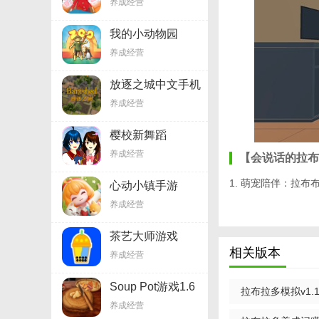
养成经营
我的小动物园
v0.6.1.8
养成经营
放逐之城中文手机
版6.9
养成经营
樱校新舞蹈
v1.45.55
养成经营
【会说话的拉布
1. 萌宠陪伴：拉
心动小镇手游
v6.11.34
养成经营
2. 互动式养成：
有趣的功能和服装。
茶艺大师游戏
v1.4.1
相关版本
3. 教育性内容：
养成经营
教于乐。
Soup Pot游戏1.6
拉布拉多模拟v1.1
4. 社交功能：玩
养成经营