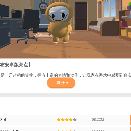
布安卓版亮点】
布布是一只超萌的宠物，拥有丰富的表情和动作，让玩家在游戏中感受到真
展开 +
玩家可以通过喂食、洗澡、玩耍等多种方式与拉布布互动，提升其亲密度和
游戏中融入了丰富的教育性内容，如学习新知识、参与小任务等，让玩家在
3.4
68.22M
家可以与好友分享自己的拉布布照片和故事，参与线上社区活动，增加游戏