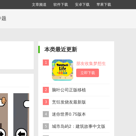
文章频道
软件下载
安卓下载
苹果下载
专题
本类最近更新
1
朋友收集梦想生
活
立即下载
脑叶公司正版移植
2
烹饪发烧友最新版
3
迷你世界0.75版本
4
城市岛屿2：建筑故事中文版
5