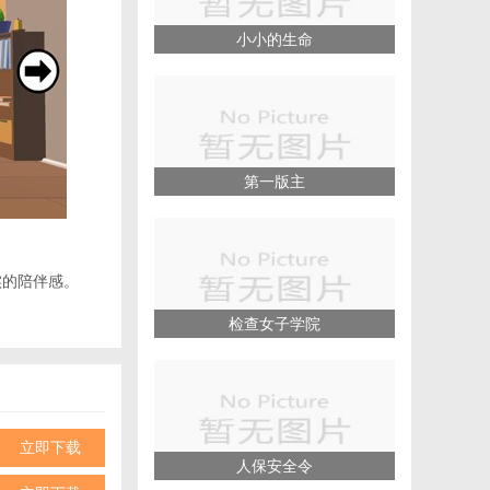
小小的生命
第一版主
实的陪伴感。
等级，解锁更多
检查女子学院
娱乐中学习，寓
立即下载
的社交互动性。
人保安全令