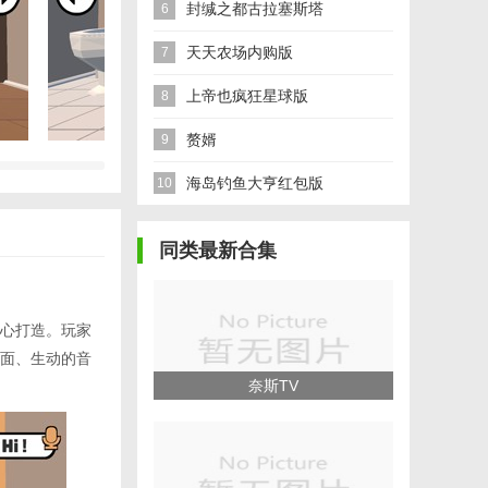
封缄之都古拉塞斯塔
6
天天农场内购版
7
上帝也疯狂星球版
8
赘婿
9
海岛钓鱼大亨红包版
10
同类最新合集
心打造。玩家
面、生动的音
奈斯TV