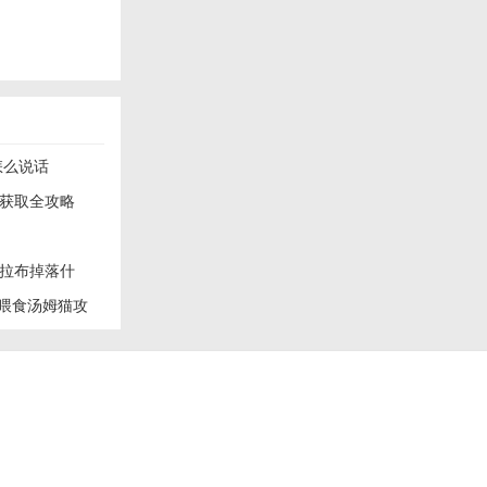
和爱心。无论
怎么说话
获取全攻略
拉布掉落什
 喂食汤姆猫攻