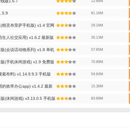
布安卓版过程】
版1.6.7
12.88M
家首先需要创建自己的角色，并为拉布布选择一个可爱的外观和名字。
5.9
81.16M
过喂食、洗澡、玩耍等互动方式，提升拉布布的幸福度和健康值。
精灵布里萨手机版) v1.4 官网
29.18M
参与游戏中的小任务和学习新知识，帮助拉布布成长和进化。
人社交应用) v1.6.2 最新版
30.13M
为拉布布选择各种时尚的服装和装饰品，让它成为最时尚的宠物。
(会说话动物系列) v1.8 单机
57.85M
拉布布的成长故事和照片分享到社交平台，与其他玩家交流互动。
(手机休闲游戏) v1.9 免费版
70.89M
布安卓版技巧】
天定时与拉布布互动，可以增加其亲密度和成长速度。
料) v1.14.9.9.3 手机版
54.84M
极参与游戏中的小任务，可以获得丰厚的奖励和经验值。
效率办公app) v1.4.2 最新
15.30M
：在喂食和装饰时，要合理分配资源，避免浪费。
休闲游戏) v3.13.0.5 手机版
83.89M
：多参与社区活动，可以结识更多朋友，获得更多游戏资源和奖励。
布安卓版点评】
以其独特的萌宠养成玩法、丰富的教育内容以及温馨的社交氛围赢得了广