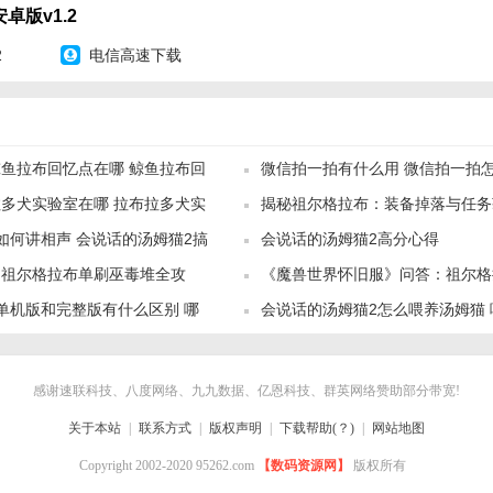
提供了一个放松娱乐的平台，还通过与拉布布的互动培养了玩家的责任感
卓版v1.2
能在这款游戏中找到属于自己的乐趣和成长空间。
2
电信高速下载
鱼拉布回忆点在哪 鲸鱼拉布回
微信拍一拍有什么用 微信拍一拍
多犬实验室在哪 拉布拉多犬实
揭秘祖尔格拉布：装备掉落与任务
览
如何讲相声 会说话的汤姆猫2搞
会说话的汤姆猫2高分心得
：祖尔格拉布单刷巫毒堆全攻
《魔兽世界怀旧服》问答：祖尔格
单机版和完整版有什么区别 哪
会说话的汤姆猫2怎么喂养汤姆猫
挑技巧！
么？雷纳...等你探索！
略
感谢速联科技、八度网络、九九数据、亿恩科技、群英网络赞助部分带宽!
关于本站
|
联系方式
|
版权声明
|
下载帮助(？)
|
网站地图
Copyright 2002-2020 95262.com
【数码资源网】
版权所有