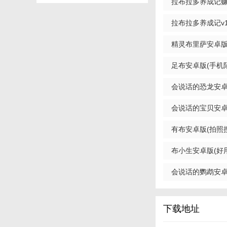
【会说话的拉布
拉布拉多养成记赚钱
1. 初始设置：玩
拉布拉多养成记v1.
2. 互动培养：通
精灵布里萨安卓版(
3. 学习与成长：
最新版
足布安卓版(手机陌生
4. 装扮与装饰：
会说话的恐龙安卓版
5. 社交分享：将
版
会说话的宝贝安卓版
【会说话的拉布
1. 定时互动：每
有布安卓版(拍照搜索布
2. 完成任务：积
布小生安卓版(好用的
3. 合理分配资源
版
会说话的鹦鹉安卓版(
4. 参与社区活动
【会说话的拉布
下载地址
《会说话的拉布布》