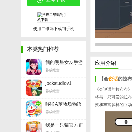
使用二维码下载到手机
本类热门推荐
我的明星女友手游
应用介绍
v2.3.7
养成经营
【会
说话
的拉布
jockstudiov1
《会说话的拉布布》
养成经营
将与一只可爱的拉布
哆啦A梦牧场物语
效和丰富多样的互动
v1.3.1
养成经营
我是一只猫官方正
版v2.3