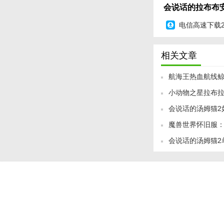
爱。游戏不仅为玩家
会说话的拉布布安
是大人还是孩子，都
电信高速下载
相关文章
航海王热血航线鲸
小动物之星拉布拉
忆点图鉴位置一
会说话的汤姆猫2
验室位置一览
魔兽世界怀旧服
笑玩法
会说话的汤姆猫2
略，轻松掌握单
个好玩？