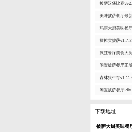
披萨汉堡比赛3v2.
4. 关注卫生和装
5. 积极参与社区
美味披萨餐厅最
【披萨大厨美味
玛丽大厨美味餐厅安卓
《披萨大厨美味餐厅
破解版
摆摊卖披萨v1.7.2
趣，还让玩家感受到
务和活动让玩家不断
疯狂餐厅美食大厨最新
版
闲置披萨餐厅正版3.
森林狼生存v1.11.
闲置披萨餐厅Idle Pi
下载地址
披萨大厨美味餐厅v