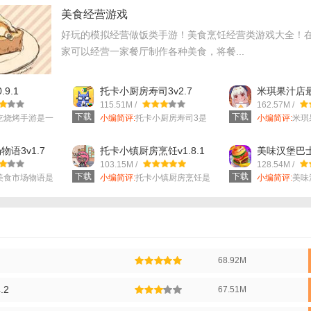
美食经营游戏
餐厅内容】
好玩的模拟经营做饭类手游！美食烹饪经营类游戏大全！
的披萨：从经典的玛格丽塔到创新的四重奶酪，玩家可以自由搭配食材，创
家可以经营一家餐厅制作各种美食，将餐...
理餐厅的库存、员工、卫生和装修等，为顾客提供舒适的就餐环境。
9.1
托卡小厨房寿司3v2.7
米琪果汁店
顾客交流，了解他们的需求和反馈，提高服务质量。
v1.7
115.51M /
162.57M /
下载
下载
吃烧烤手游是一
小编简评:
托卡小厨房寿司3是
小编简评:
米琪
餐厅玩法】
一款画面清新...
一款画风色气..
择底料、酱料、配料和奶酪等食材，按照顾客的订单或自己的创意制作披萨
语3v1.7
托卡小镇厨房烹饪v1.8.1
美味汉堡巴士v
103.15M /
128.54M /
理餐厅的各项事务，包括进货、员工排班、清洁和装修等。
下载
下载
美食市场物语是
小编简评:
托卡小镇厨房烹饪是
小编简评:
美味
一款学习制作...
拥有无限乐趣..
顾客互动，解决他们的问题，提高他们的满意度和忠诚度。
餐厅攻略】
味为主打，快速积累资金和口碑。
68.92M
味的披萨，吸引新顾客并提高回头率。
.2
67.51M
和员工，避免浪费和短缺。