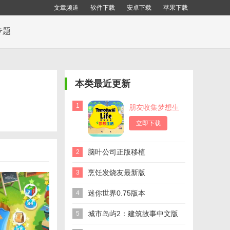
文章频道
软件下载
安卓下载
苹果下载
专题
本类最近更新
1
朋友收集梦想生
活
立即下载
脑叶公司正版移植
2
烹饪发烧友最新版
3
迷你世界0.75版本
4
城市岛屿2：建筑故事中文版
5