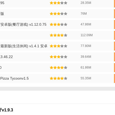
95
28.35M
修，为顾客提供舒适的就餐环境。
活动，提高餐厅的知名度和影响力。
新版
76M
餐厅测评】
版(餐厅游戏) v1.12.0.75
47.86M
》是一款非常有趣且富有挑战性的模拟经营游戏。它不仅让玩家体验到了
112.09M
了经营一家餐厅的艰辛与快乐。游戏的画面精美，操作简单易上手，同时
挑战自我。总的来说，这是一款值得一玩的模拟经营游戏。
版(生活休闲) v1.4.1 安卓
77.80M
46.22
39.64M
0
61.86M
zza Tycoonv1.5
55.35M
1.9.3