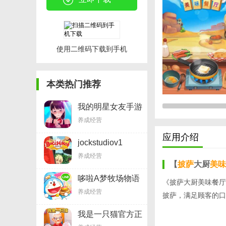
使用二维码下载到手机
本类热门推荐
我的明星女友手游
v2.3.7
养成经营
应用介绍
jockstudiov1
养成经营
【
披萨
大厨
美味
哆啦A梦牧场物语
《披萨大厨美味餐厅
v1.3.1
养成经营
披萨，满足顾客的口
我是一只猫官方正
版v2.3