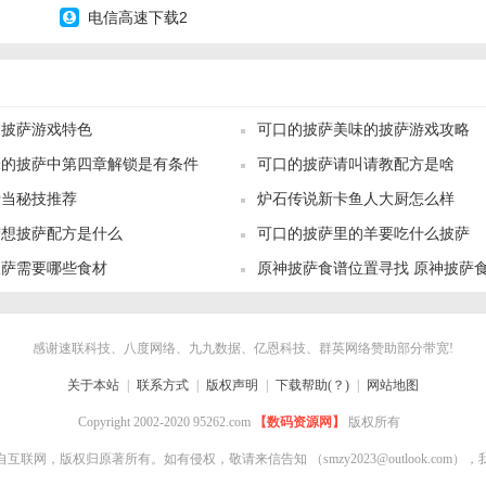
电信高速下载2
的披萨游戏特色
可口的披萨美味的披萨游戏攻略
味的披萨中第四章解锁是有条件
可口的披萨请叫请教配方是啥
行当秘技推荐
炉石传说新卡鱼人大厨怎么样
梦想披萨配方是什么
可口的披萨里的羊要吃什么披萨
披萨需要哪些食材
原神披萨食谱位置寻找 原神披萨
感谢速联科技、八度网络、九九数据、亿恩科技、群英网络赞助部分带宽!
关于本站
|
联系方式
|
版权声明
|
下载帮助(？)
|
网站地图
Copyright 2002-2020 95262.com
【数码资源网】
版权所有
自互联网，版权归原著所有。如有侵权，敬请来信告知
（smzy2023@outlook.co