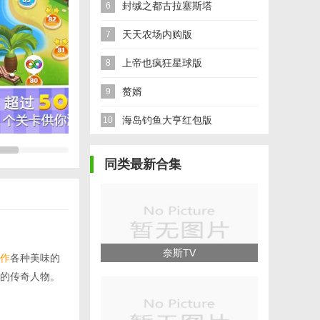
封缄之都古拉塞斯塔
6
天天农场内购版
7
上帝也疯狂星球版
8
赘婿
9
海岛钓鱼大亨红包版
10
同类最新合集
奈斯TV
作
各种美味的
的传奇人物。