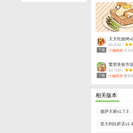
【披萨大厨美味
1. 制作各种口味
2. 经营餐厅：管
天天吃烧烤v0.
3. 顾客互动：与
66.91M /
下载
小编简评:
天天
【披萨大厨美味
款模拟类型的...
1. 制作披萨：选
繁荣美食市场物
83.75M /
2. 经营餐厅：管
下载
小编简评:
繁荣
一款美食经营...
3. 顾客服务：与
相关版本
【披萨大厨美味
1. 初期以经典口
披萨大厨v1.7.3
2. 定期推出新口
意大利比萨店v1.4
3. 合理管理库存