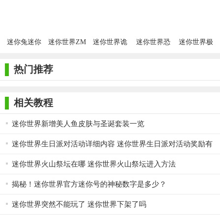
迷你兔迷你
迷你世界ZM
迷你世界诡
迷你世界恐
迷你世界极
世界2026年
版本
异版本迷失
怖版2.0版本
限版最新版
版本下载
版(ZM：
本
热门推荐
Lost in Mini)
相关教程
迷你世界新增美人鱼皮肤与圣诞套装一览
迷你世界生日派对活动详细内容 迷你世界生日派对活动奖励有
哪些
迷你世界火山祭坛在哪 迷你世界火山祭坛进入方法
揭秘！迷你世界官方迷你号的神秘数字是多少？
迷你世界突然不能玩了 迷你世界下架了吗