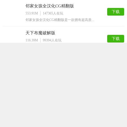
邻家女孩全汉化CG精翻版
下载
553.91M
147365
人在玩
邻家女孩全汉化CG精翻版是一款拥有超高质...
天下布魔破解版
下载
116.39M
99394
人在玩
天下布魔破解版是一款剧情非常诙谐的二次元...
女仆LIFE
下载
447.91M
98310
人在玩
女仆LIFE是一款简单的SLG游戏，游戏...
火影之异族崛起汉化版
下载
847.39M
78786
人在玩
火影之异族崛起汉化版是根据火影忍者动漫改...
家神女房
下载
157.36M
69535
人在玩