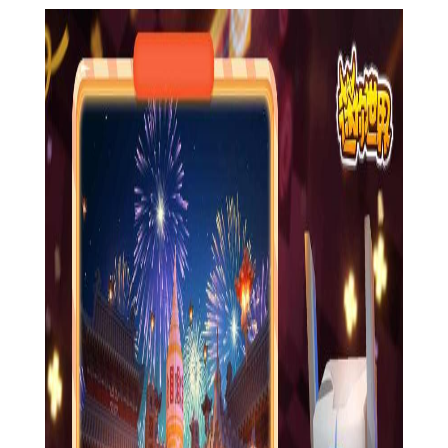
各种建筑材料、装饰品和实用工具，为玩家的创造提供了更多的
选择和可能性。
3. 优化游戏性能：对游戏性能进行了全面优化，提升了游戏
的流畅度和稳定性，让玩家能够更加顺畅地享受游戏。
4. 新增玩法与挑战：增加了新的玩法和挑战，如全新的冒险
地图、活动任务等，让玩家能够体验到更加丰富多样的游戏内
容。
5. 修复已知问题：修复了上一版本中存在的一些已知问题，
提升了玩家的游戏体验。
【迷你世界0.44.0版本过程】
1. 创建或选择世界：玩家可以选择已有的世界进行探险或创
建自己的新世界。
2. 收集资源与制作：在游戏中，玩家需要收集各种资源来制
作工具、武器和建筑方块等。