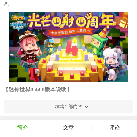
界。
【迷你世界0.44.0版本说明】
1. 全新生物与怪物：在0.44.0版本中，新增了多种生物和怪
加载全部内容
物，它们各自拥有独特的外观和习性，为玩家的探险之旅增添了
更多的挑战和乐趣。
简介
文章
评论
|
|
2. 全新方块与道具：新增了多种方块和道具，包括但不限于