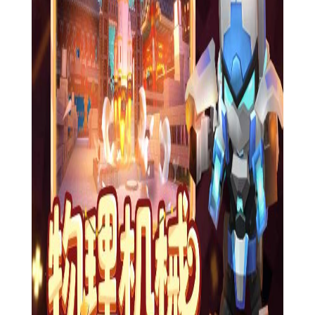
3. 建造与创造：利用收集到的资源和工具，玩家可以自由建
造自己的建筑、城市、农场等。
4. 探险与冒险：在游戏中，玩家可以探索未知的领域、寻找
宝藏、与怪物战斗等。
5. 社交与互动：与其他玩家一起合作建造、交流经验、参与
社区活动等。
【迷你世界0.44.0版本攻略】
1. 充分利用资源：合理利用游戏中的资源，优先制作基础工
具和武器，提高生存能力。
2. 探索与发现：多去探索游戏中的未知区域，可能会发现隐
藏的宝藏或新的资源。
3. 合作与交流：与其他玩家合作建造可以更快地完成任务和
探索，同时也能增加游戏的乐趣。
4. 注意安全：在探险和战斗时要注意安全，合理使用武器和