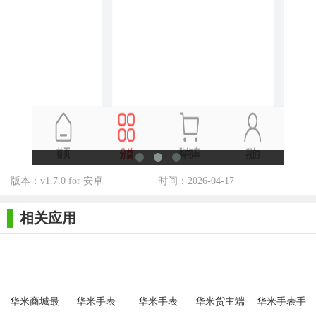
烦恼。
3. 个性化定制：提供海量表盘、应用小程序下载，满足用户
多样化需求。
4. 智能生态联动：与小米运动、Google Fit等平台数据互通，
构建完整健康生态。
5. 会员专属权益：开通会员可享折扣优惠、优先购、专属客
服等增值服务。
【华米商城用法】
版本：v1.7.0 for 安卓
时间：2026-04-17
1. 注册登录：手机号/第三方账号快速注册，完善个人信息。
相关应用
2. 设备绑定：扫描设备二维码或手动搜索型号，完成蓝牙配
对。
3. 数据同步：开启自动同步功能，实时更新健康数据至APP
端。
华米商城最
华米手表
华米手表
华米货主端
华米手表手
新版
2.5.2.1
机版