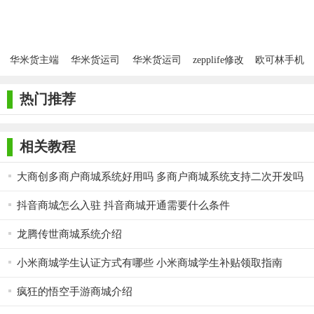
【华米商城点评】
华米商城APP凭借其简洁的界面设计、丰富的功能模块及稳定
的设备兼容性，成为智能穿戴爱好者的首选平台。尤其健康监测
华米货主端
华米货运司
华米货运司
zepplife修改
欧可林手机
app
机端
机端
微信步数
版
的精准度与长续航表现，深受运动人群青睐。但部分高级功能需
付费解锁，且社区互动活跃度有待提升。总体而言，是一款兼顾
热门推荐
实用性与科技感的健康管理工具。
相关教程
大商创多商户商城系统好用吗 多商户商城系统支持二次开发吗
抖音商城怎么入驻 抖音商城开通需要什么条件
龙腾传世商城系统介绍
小米商城学生认证方式有哪些 小米商城学生补贴领取指南
疯狂的悟空手游商城介绍