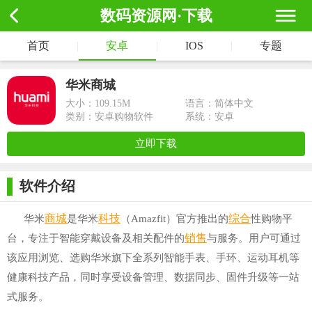
数码资源网·下载
首页
|
安卓
|
IOS
|
专题
华米商城
大小：
109.15M
语言：简体中文
类别：安卓购物软件
系统：安卓
立即下载
软件介绍
商城
科技
综合
华米
是华米
（Amazfit）官方推出的
性购物平
销售
台，专注于智能穿戴设备及相关配件的
与服务。用户可通过
该应用浏览、选购华米旗下全系列智能手表、手环、运动耳机等
健康科技产品，同时享受设备管理、数据同步、固件升级等一站
式服务。