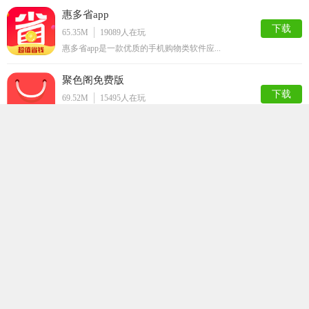
惠多省app
下载
65.35M
19089
人在玩
惠多省app是一款优质的手机购物类软件应...
聚色阁免费版
下载
69.52M
15495
人在玩
大家想没想过在购物的时候可以赚钱呢？那小...
原味恋物交易平台
下载
70.98M
14280
人在玩
原味恋物交易平台是一款拥有丰富的商品二手...
元气部落box app
下载
102.64M
13530
人在玩
元气部落boxapp是一款可以给你带来惊...
微性安卓版
下载
66.13M
13446
人在玩