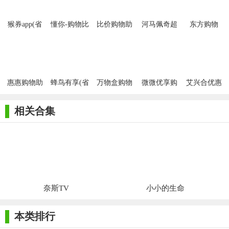
猴券app(省
懂你-购物比
比价购物助
河马佩奇超
东方购物
钱购物)
价
手app
市购物
惠惠购物助
蜂鸟有享(省
万物盒购物
微微优享购
艾兴合优惠
手
钱购物)
app
物
购物app
相关合集
奈斯TV
小小的生命
本类排行