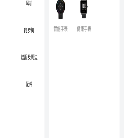
1. 产品选购：提供华米全品类智能设备（如GTR系列手表、
Pop手环等）的详细参数、用户评价及促销活动信息。
2. 设备管理：绑定智能设备后，可同步运动数据、设置闹钟/
通知提醒、调整表盘样式等。
3. 健康监测：支持心率、血氧、压力、睡眠等健康指标的实
时追踪与历史数据对比。
4. 运动模式：内置跑步、骑行、游泳等10+种运动模式，自动
记录运动轨迹及消耗卡路里。
5. 社区互动：用户可发布动态、加入运动挑战赛、分享成
就，与同好交流健身心得。
【华米商城亮点】
1. 精准健康管理：搭载华米自研BioTracker™传感器，数据精
度媲美专业医疗设备。
2. 长续航体验：部分设备支持30天超长续航，告别频繁充电